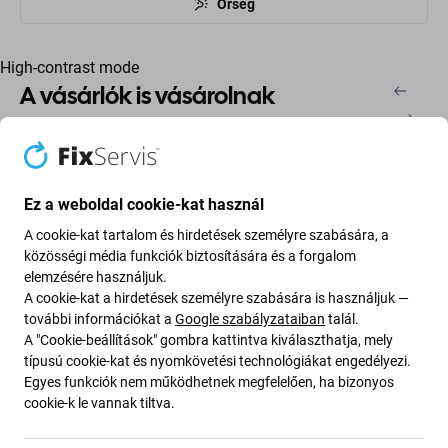
Őrség
High-contrast mode
A vásárlók is vásárolnak
Ez a weboldal cookie-kat használ
A cookie-kat tartalom és hirdetések személyre szabására, a
közösségi média funkciók biztosítására és a forgalom
elemzésére használjuk.
A cookie-kat a hirdetések személyre szabására is használjuk —
további információkat a
Google szabályzataiban
talál.
FixPremium
FixPremium
A "Cookie-beállítások" gombra kattintva kiválaszthatja, mely
FixPremium FullCover
FixPremium Privacy Anti-
típusú cookie-kat és nyomkövetési technológiákat engedélyezi.
Glass - Edzett üveg -
Spy Glass - Edzett üveg -
Egyes funkciók nem működhetnek megfelelően, ha bizonyos
iPhone 13, 13 Pro, 14 és
iPhone 13, 13 Pro, 14 és
cookie-k le vannak tiltva.
16e
16e
2 800 Ft
2 400 Ft
RAKTÁRON 10+