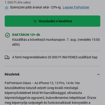
1 260 Ft
ÁFA nélkül
Szerezzen jobb árakat akár -25%-ig.
Legyen FixPartner
Hozzáadás a kosárhoz
RAKTÁRON 10+ db
Kiszállítás a következő munkanapon. 7. aug. (rendelés 15:00
előtt)
A fenti megrendelésekre 20 000 Ft INGYENES szállítást kap
Részletek
FixPremium Glass – Az iPhone 13, 13 Pro, 14 és 16e
készülékekhez készült edzett üveg kiváló minőségű
képernyővédelmet kínál 9H karcállósággal, ultratiszta
képminőséggel és egyszerű, buborékmentes telepítéssel. Őrizze
meg képernyője szépségét és funkcionalitását könnyedén a