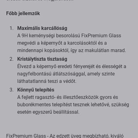
Főbb jellemzők
Maximális karcállóság
A 9H keménységi besorolású FixPremium Glass
megvédi a képernyőt a karcolásoktól és a
mindennapi kopásoktól, így az makulátlan marad.
Kristálytiszta tisztaság
Élvezd a képernyő eredeti fényerejét és élességét a
nagyfelbontású átlátszósággal, amely szinte
láthatatlanná teszi a védőt.
Könnyű telepítés
A fejlett ragasztó- és illesztőeszközök gyors és
buborékmentes telepítést tesznek lehetővé, szükség
esetén egyszerű beállítással.
FixPremium Glass - Az edzett üveg megbízható, kiváló