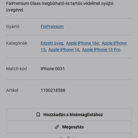
FixPremium Glass megbízható és tartós védelmet nyújtó
üvegével.
Gyártó
FixPremium
Kategóriák
Edzett üveg
,
Apple iPhone 16e
,
Apple iPhone
13
,
Apple iPhone 14
,
Apple iPhone 13 Pro
Match-kód
iPhone-0031
Artikel
1100218588
Hozzáadás a kívánságlistához
Megosztás