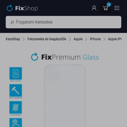
Ugrás az oldal fő részéhez
0
Kezdőlap
Felszerelés és kiegészítők
Apple
iPhone
Apple iPhon