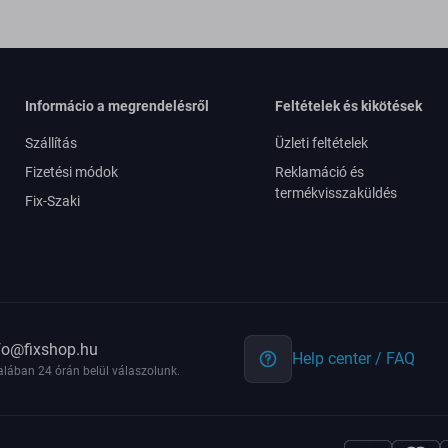
Informácio a megrendelésről
Feltételek és kikötések
Szállítás
Üzleti feltételek
Fizetési módok
Reklamáció és
termékvisszaküldés
Fix-Szaki
fo@fixshop.hu
Help center / FAQ
alában 24 órán belül válaszolunk.