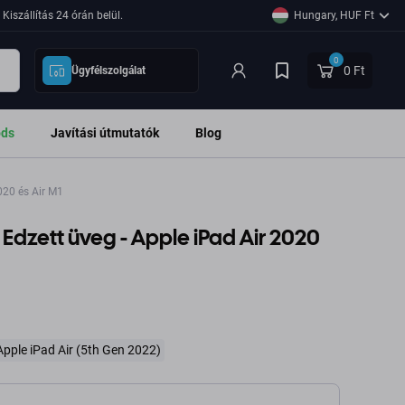
Kiszállítás 24 órán belül.
Hungary, HUF Ft
0
0 Ft
Ügyfélszolgálat
ods
Javítási útmutatók
Blog
020 és Air M1
 Edzett üveg - Apple iPad Air 2020
Apple iPad Air (5th Gen 2022)