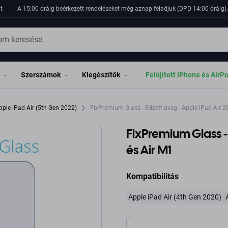
t
A 15:00 óráig beérkezett rendeléseket még aznap feladjuk (DPD 14:00 óráig). 
Szerszámok
Kiegészítők
Felújított iPhone és AirP
pple iPad Air (5th Gen 2022)
FixPremium Glass - Edzett üveg - Apple iPad Air 2
FixPremium Glass -
és Air M1
Kompatibilitás
Apple iPad Air (4th Gen 2020)