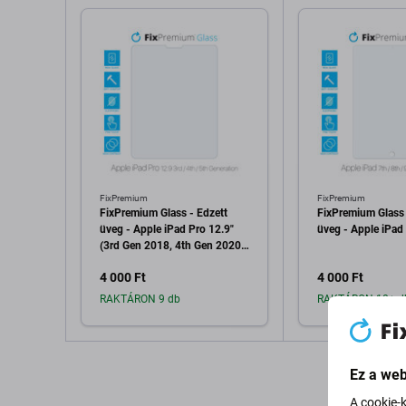
FixPremium
FixPremium
FixPremium Glass - Edzett
FixPremium Glass 
üveg - Apple iPad Pro 12.9"
üveg - Apple iPad
(3rd Gen 2018, 4th Gen 2020,
5th Gen 2021, 6th Gen 2022)
4 000 Ft
4 000 Ft
RAKTÁRON 9 db
RAKTÁRON 10+ d
Hozzáadás a kosárhoz
Hozzáadás 
Ez a web
A cookie-