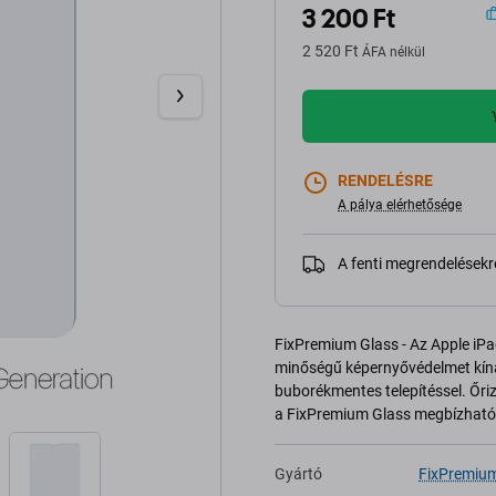
3 200 Ft
2 520 Ft
ÁFA nélkül
RENDELÉSRE
A pálya elérhetősége
A fenti megrendelésekr
FixPremium Glass - Az Apple iPad
minőségű képernyővédelmet kínál
buborékmentes telepítéssel. Őri
a FixPremium Glass megbízható 
Gyártó
FixPremiu