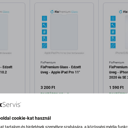
FixPremium
FixPremium
- Edzett
FixPremium Glass - Edzett
FixPremium 
 10.2
üveg - Apple iPad Pro 11"
üveg - iPhon
2020 és SE
3 200 Ft
1 590 Ft
b
RAKTÁRON 10+ db
RAKTÁRON 
a kosárhoz
Hozzáadás a kosárhoz
Hozzáa
oldal cookie-kat használ
kat tartalom és hirdetések személyre szabására, a közösségi média funkc