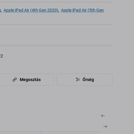
g
,
Apple iPad Air (4th Gen 2020)
,
Apple iPad Air (5th Gen
22
Megosztás
Őrség