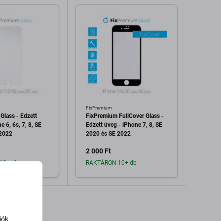
FixPremium
FixPre
Glass - Edzett
FixPremium FullCover Glass -
FixPre
e 6, 6s, 7, 8, SE
Edzett üveg - iPhone 7, 8, SE
üveg -
 2022
2020 és SE 2022
2 000 Ft
1 200
10+ db
RAKTÁRON 10+ db
Raktá
dás a kosárhoz
Hozzáadás a kosárhoz
H
iók