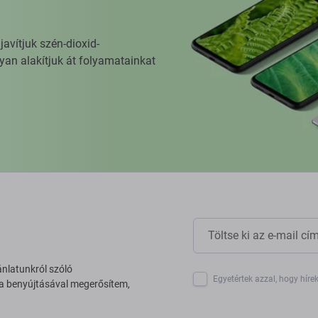
vítjuk szén-dioxid-
yan alakítjuk át folyamatainkat
ánlatunkról szóló
Egyetértek azzal, hogy híre
 a benyújtásával megerősítem,