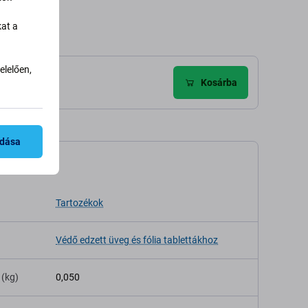
kat a
lelően,
Kosárba
adása
káció
Tartozékok
Védő edzett üveg és fólia tablettákhoz
 (kg)
0,050