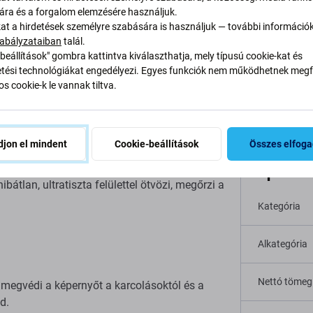
sára és a forgalom elemzésére használjuk.
kat a hirdetések személyre szabására is használjuk — további információ
abályzataiban
talál.
beállítások" gombra kattintva kiválaszthatja, mely típusú cookie-kat és
ési technológiákat engedélyezi. Egyes funkciók nem működhetnek megfe
Leírás és specifikáció
Szállítás és visszaküldés
s cookie-k le vannak tiltva.
jon el mindent
Cookie-beállítások
Összes elfog
Specifi
 tisztaság feláldozása nélkül. A kiváló minőségű
átlan, ultratiszta felülettel ötvözi, megőrzi a
Kategória
Alkategória
Nettó tömeg
egvédi a képernyőt a karcolásoktól és a
d.