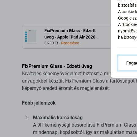
biztosítá
A cookie-
Google sz
A "Cookie-
FixPremium Glass - Edzett
nyomkövet
üveg - Apple iPad Air 2020
ha bizonyo
és Air M1
3 200 Ft
Rendelésre
Fogad
FixPremium Glass - Edzett üveg
Kivételes képernyővédelmet biztosít a minőség vagy a
anyagokból készült FixPremium Glass a tartósságot hib
képernyő eredeti érzetét és megjelenését.
Főbb jellemzők
Maximális karcállóság
A 9H keménységi besorolású FixPremium Glass m
mindennapi kopásoktól, így az makulátlan mara