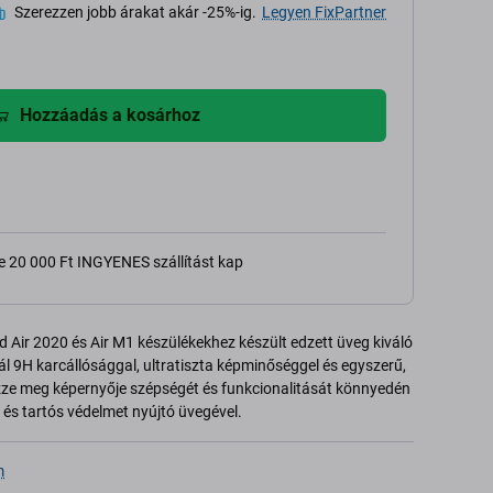
Szerezzen jobb árakat akár -25%-ig.
Legyen FixPartner
Hozzáadás a kosárhoz
e 20 000 Ft INGYENES szállítást kap
 Air 2020 és Air M1 készülékekhez készült edzett üveg kiváló
 9H karcállósággal, ultratiszta képminőséggel és egyszerű,
zze meg képernyője szépségét és funkcionalitását könnyedén
és tartós védelmet nyújtó üvegével.
m