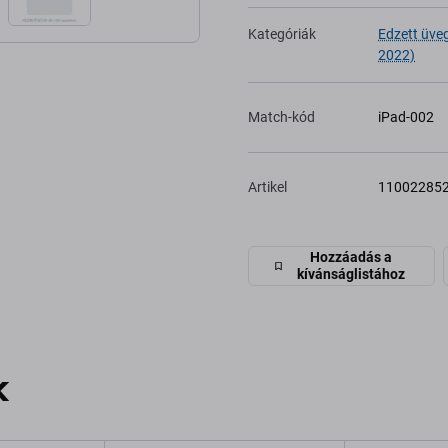
Kategóriák
Edzett üve
2022)
Match-kód
iPad-002
Artikel
11002285
Hozzáadás a
kívánságlistához
k