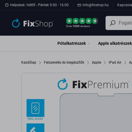
Ugrás az oldal fő részéhez
Helpdesk: Hétfő - Péntek 9:00 - 16:00
info@fixshop.hu
Kapcsola
Over
1000
reviews
Pótalkatrészek
Apple alkatrészek
Kezdőlap
Felszerelés és kiegészítők
Apple
iPad Air
A