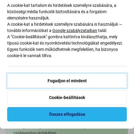
1 190 Ft
A cookie-kat tartalom és hirdetések személyre szabására, a
RENDELÉSRE
közösségi média funkciók biztosítására és a forgalom
elemzésére használjuk.
A cookie-kat a hirdetések személyre szabására is használjuk —
további információkat a
Google szabályzataiban
talál.
A "Cookie-beállítások" gombra kattintva kiválaszthatja, mely
típusú cookie-kat és nyomkövetési technológiákat engedélyezi.
Egyes funkciók nem működhetnek megfelelően, ha bizonyos
cookie-k le vannak tiltva.
Fogadjon el mindent
Cookie-beállítások
Going Green
Bolygónk védelme érdekében folyamatosan javítjuk szén-
Összes elfogadása
dioxid-kibocsátásunkat. Olvasson többet arról, hogyan
alakítjuk át folyamatainkat a szénlábnyomunk
csökkentése érdekében.