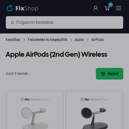
Ugrás az oldal fő részéhez
0
Kezdőlap
Felszerelés és kiegészítők
Apple
AirPods
Apple AirPods (2nd Gen) Wireless
Szűrő
5-ból 5 termék