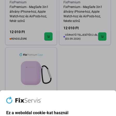
FixPremium
FixPremium
FixPremium - MagSafe 3in1
FixPremium - MagSafe 3in1
állvány iPhone-hoz, Apple
állvány iPhone-hoz, Apple
Watch-hoz és AirPods-hoz,
Watch-hoz és AirPods-hoz,
fehér színű
fekete színű
12 010 Ft
12 010 Ft
VÁRHATÓ TELJESÍTÉS 2 db,
RENDELÉSRE
(03.09.2026)
FixPremium
FixPremium - Szilikon Tok -
AirPods 1 és 2, lila
Ez a weboldal cookie-kat használ