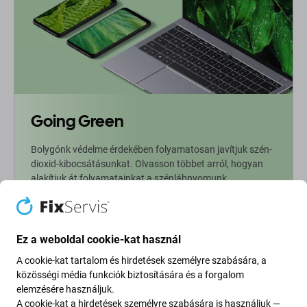
Going Green
Bolygónk védelme érdekében folyamatosan javítjuk szén-
dioxid-kibocsátásunkat. Olvasson többet arról, hogyan
alakítjuk át folyamatainkat a szénlábnyomunk
csökkentése érdekében.
További információ
Ez a weboldal cookie-kat használ
A cookie-kat tartalom és hirdetések személyre szabására, a
Newsletter Fix
közösségi média funkciók biztosítására és a forgalom
elemzésére használjuk.
A cookie-kat a hirdetések személyre szabására is használjuk —
Iratkozzon fel, hogy rendszeresen tájékoztatást kapjon az