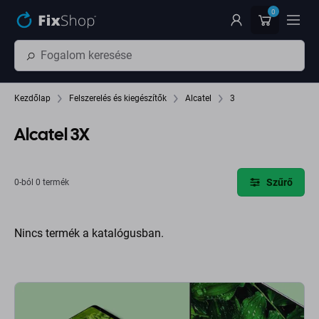
Ugrás az oldal fő részéhez
0
Kezdőlap
Felszerelés és kiegészítők
Alcatel
3
Alcatel 3X
Szűrő
0-ból 0 termék
Nincs termék a katalógusban.