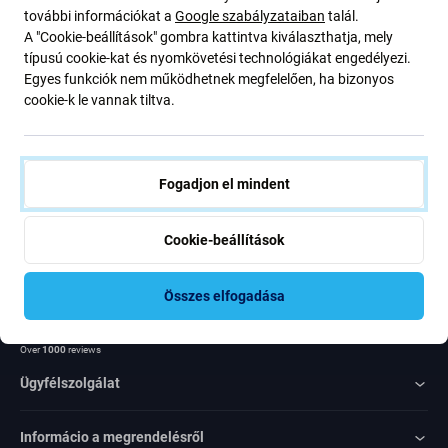
további információkat a
Google szabályzataiban
talál.
ajánlatunkról szóló kedvezményekről és hírekről. Ugyanakkor
A "Cookie-beállítások" gombra kattintva kiválaszthatja, mely
ennek az űrlapnak a benyújtásával megerősítem, hogy több mint
típusú cookie-kat és nyomkövetési technológiákat engedélyezi.
16 éves vagyok
Egyes funkciók nem működhetnek megfelelően, ha bizonyos
cookie-k le vannak tiltva.
Feliratkozás
Egyetértek azzal, hogy híreket kapjak
Fogadjon el mindent
Cookie-beállítások
Összes elfogadása
Rated Excellent
Over
1000
reviews
Ügyfélszolgálat
Informácio a megrendelésről