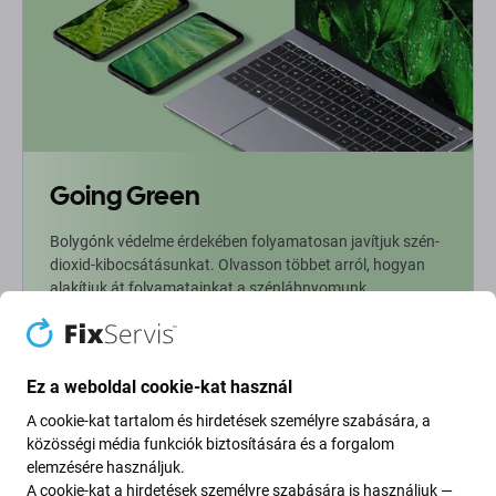
Going Green
Bolygónk védelme érdekében folyamatosan javítjuk szén-
dioxid-kibocsátásunkat. Olvasson többet arról, hogyan
alakítjuk át folyamatainkat a szénlábnyomunk
csökkentése érdekében.
További információ
Ez a weboldal cookie-kat használ
A cookie-kat tartalom és hirdetések személyre szabására, a
Newsletter Fix
közösségi média funkciók biztosítására és a forgalom
elemzésére használjuk.
A cookie-kat a hirdetések személyre szabására is használjuk —
Iratkozzon fel, hogy rendszeresen tájékoztatást kapjon az