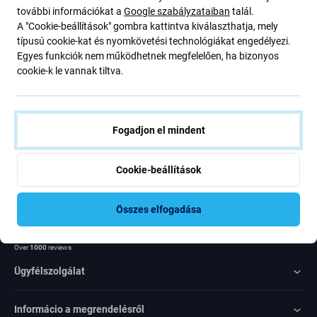
további információkat a
Google szabályzataiban
talál.
ajánlatunkról szóló kedvezményekről és hírekről. Ugyanakkor
A "Cookie-beállítások" gombra kattintva kiválaszthatja, mely
ennek az űrlapnak a benyújtásával megerősítem, hogy több mint
típusú cookie-kat és nyomkövetési technológiákat engedélyezi.
16 éves vagyok
Egyes funkciók nem működhetnek megfelelően, ha bizonyos
cookie-k le vannak tiltva.
Feliratkozás
Egyetértek azzal, hogy híreket kapjak
Fogadjon el mindent
Cookie-beállítások
Összes elfogadása
Rated Excellent
Over
1000
reviews
Ügyfélszolgálat
Informácio a megrendelésről