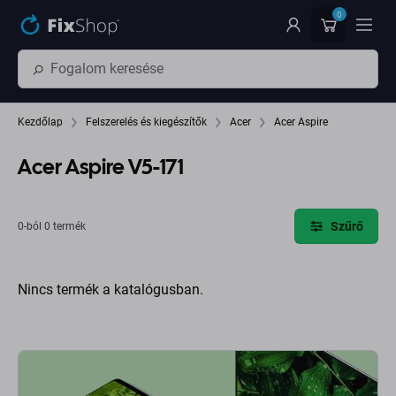
Ugrás az oldal fő részéhez
0
Kezdőlap
Felszerelés és kiegészítők
Acer
Acer Aspire
Acer Aspire V5-171
Szűrő
0-ból 0 termék
Nincs termék a katalógusban.