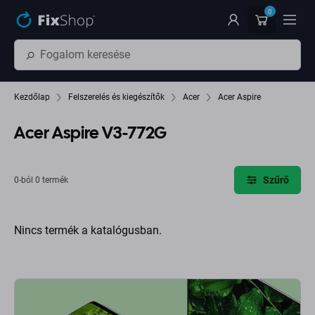
Ugrás az oldal fő részéhez
0
Kezdőlap
Felszerelés és kiegészítők
Acer
Acer Aspire
Acer Aspire V3-772G
Szűrő
0-ból 0 termék
Nincs termék a katalógusban.