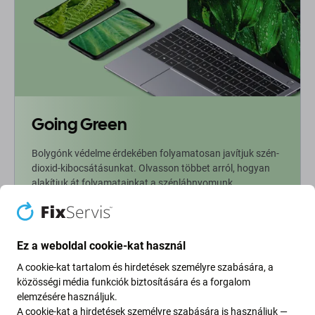
Going Green
Bolygónk védelme érdekében folyamatosan javítjuk szén-
dioxid-kibocsátásunkat. Olvasson többet arról, hogyan
alakítjuk át folyamatainkat a szénlábnyomunk
csökkentése érdekében.
További információ
Ez a weboldal cookie-kat használ
A cookie-kat tartalom és hirdetések személyre szabására, a
Newsletter Fix
közösségi média funkciók biztosítására és a forgalom
elemzésére használjuk.
A cookie-kat a hirdetések személyre szabására is használjuk —
Iratkozzon fel, hogy rendszeresen tájékoztatást kapjon az