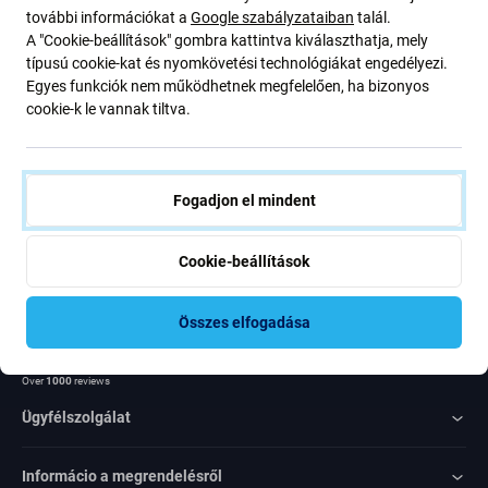
további információkat a
Google szabályzataiban
talál.
ajánlatunkról szóló kedvezményekről és hírekről. Ugyanakkor
A "Cookie-beállítások" gombra kattintva kiválaszthatja, mely
ennek az űrlapnak a benyújtásával megerősítem, hogy több mint
típusú cookie-kat és nyomkövetési technológiákat engedélyezi.
16 éves vagyok
Egyes funkciók nem működhetnek megfelelően, ha bizonyos
cookie-k le vannak tiltva.
Feliratkozás
Egyetértek azzal, hogy híreket kapjak
Fogadjon el mindent
Cookie-beállítások
Összes elfogadása
Rated Excellent
Over
1000
reviews
Ügyfélszolgálat
Informácio a megrendelésről