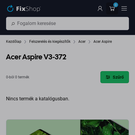
Ugrás az oldal fő részéhez
0
Kezdőlap
Felszerelés és kiegészítők
Acer
Acer Aspire
Acer Aspire V3-372
Szűrő
0-ból 0 termék
Nincs termék a katalógusban.