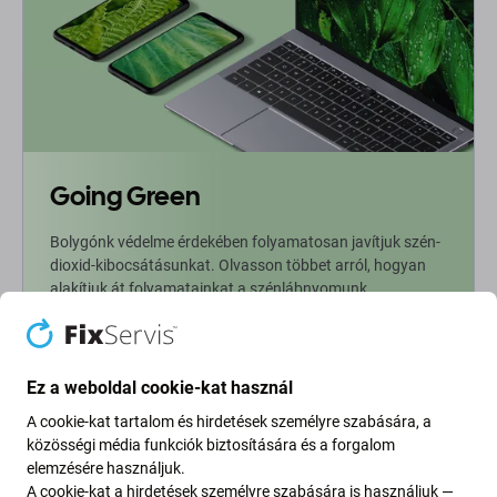
Going Green
Bolygónk védelme érdekében folyamatosan javítjuk szén-
dioxid-kibocsátásunkat. Olvasson többet arról, hogyan
alakítjuk át folyamatainkat a szénlábnyomunk
csökkentése érdekében.
További információ
Ez a weboldal cookie-kat használ
A cookie-kat tartalom és hirdetések személyre szabására, a
Newsletter Fix
közösségi média funkciók biztosítására és a forgalom
elemzésére használjuk.
A cookie-kat a hirdetések személyre szabására is használjuk —
Iratkozzon fel, hogy rendszeresen tájékoztatást kapjon az