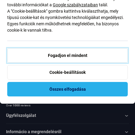
további információkat a
Google szabályzataiban
talál.
ajánlatunkról szóló kedvezményekről és hírekről. Ugyanakkor
A "Cookie-beállítások" gombra kattintva kiválaszthatja, mely
ennek az űrlapnak a benyújtásával megerősítem, hogy több mint
típusú cookie-kat és nyomkövetési technológiákat engedélyezi.
16 éves vagyok
Egyes funkciók nem működhetnek megfelelően, ha bizonyos
cookie-k le vannak tiltva.
Feliratkozás
Egyetértek azzal, hogy híreket kapjak
Fogadjon el mindent
Cookie-beállítások
Összes elfogadása
Rated Excellent
Over
1000
reviews
Ügyfélszolgálat
Informácio a megrendelésről