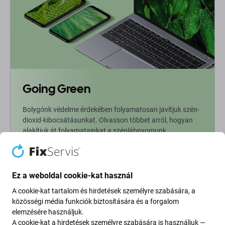
Going Green
Bolygónk védelme érdekében folyamatosan javítjuk szén-
dioxid-kibocsátásunkat. Olvasson többet arról, hogyan
alakítjuk át folyamatainkat a szénlábnyomunk
csökkentése érdekében.
További információ
Ez a weboldal cookie-kat használ
A cookie-kat tartalom és hirdetések személyre szabására, a
Newsletter Fix
közösségi média funkciók biztosítására és a forgalom
elemzésére használjuk.
A cookie-kat a hirdetések személyre szabására is használjuk —
Iratkozzon fel, hogy rendszeresen tájékoztatást kapjon az