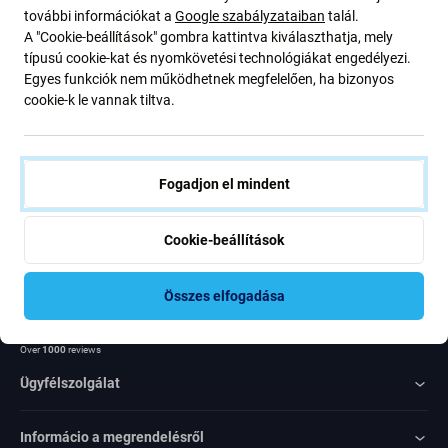
további információkat a
Google szabályzataiban
talál.
ajánlatunkról szóló kedvezményekről és hírekről. Ugyanakkor
A "Cookie-beállítások" gombra kattintva kiválaszthatja, mely
ennek az űrlapnak a benyújtásával megerősítem, hogy több mint
típusú cookie-kat és nyomkövetési technológiákat engedélyezi.
16 éves vagyok
Egyes funkciók nem működhetnek megfelelően, ha bizonyos
cookie-k le vannak tiltva.
Feliratkozás
Egyetértek azzal, hogy híreket kapjak
Fogadjon el mindent
Cookie-beállítások
Összes elfogadása
Rated Excellent
Over
1000
reviews
Ügyfélszolgálat
Informácio a megrendelésről