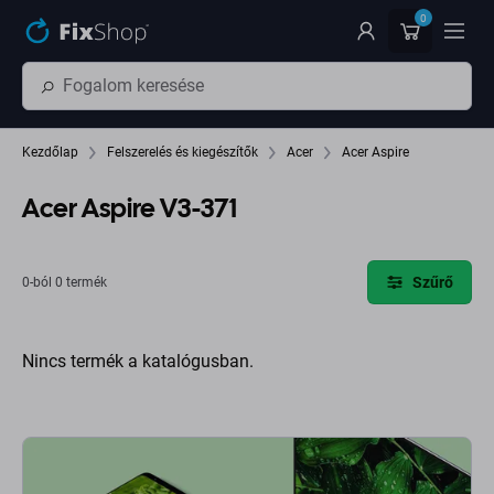
Ugrás az oldal fő részéhez
0
Kezdőlap
Felszerelés és kiegészítők
Acer
Acer Aspire
Acer Aspire V3-371
Szűrő
0-ból 0 termék
Nincs termék a katalógusban.