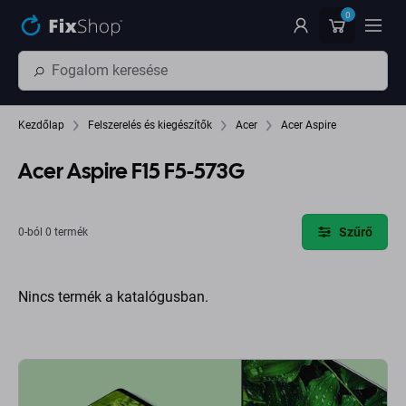
Ugrás az oldal fő részéhez
0
Kezdőlap
Felszerelés és kiegészítők
Acer
Acer Aspire
Acer Aspire F15 F5-573G
Szűrő
0-ból 0 termék
Nincs termék a katalógusban.