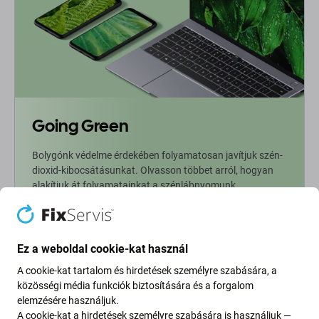
Going Green
Bolygónk védelme érdekében folyamatosan javítjuk szén-
dioxid-kibocsátásunkat. Olvasson többet arról, hogyan
alakítjuk át folyamatainkat a szénlábnyomunk
csökkentése érdekében.
További információ
Ez a weboldal cookie-kat használ
A cookie-kat tartalom és hirdetések személyre szabására, a
Newsletter Fix
közösségi média funkciók biztosítására és a forgalom
elemzésére használjuk.
A cookie-kat a hirdetések személyre szabására is használjuk —
Iratkozzon fel, hogy rendszeresen tájékoztatást kapjon az