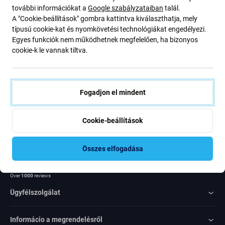
további információkat a
Google szabályzataiban
talál.
ajánlatunkról szóló kedvezményekről és hírekről. Ugyanakkor
A "Cookie-beállítások" gombra kattintva kiválaszthatja, mely
ennek az űrlapnak a benyújtásával megerősítem, hogy több mint
típusú cookie-kat és nyomkövetési technológiákat engedélyezi.
16 éves vagyok
Egyes funkciók nem működhetnek megfelelően, ha bizonyos
cookie-k le vannak tiltva.
Feliratkozás
Egyetértek azzal, hogy híreket kapjak
Fogadjon el mindent
Cookie-beállítások
Összes elfogadása
Rated Excellent
Over
1000
reviews
Ügyfélszolgálat
Informácio a megrendelésről