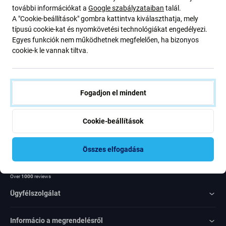
további információkat a
Google szabályzataiban
talál.
ajánlatunkról szóló kedvezményekről és hírekről. Ugyanakkor
A "Cookie-beállítások" gombra kattintva kiválaszthatja, mely
ennek az űrlapnak a benyújtásával megerősítem, hogy több mint
típusú cookie-kat és nyomkövetési technológiákat engedélyezi.
16 éves vagyok
Egyes funkciók nem működhetnek megfelelően, ha bizonyos
cookie-k le vannak tiltva.
Feliratkozás
Egyetértek azzal, hogy híreket kapjak
Fogadjon el mindent
Cookie-beállítások
Összes elfogadása
Rated Excellent
Over
1000
reviews
Ügyfélszolgálat
Informácio a megrendelésről