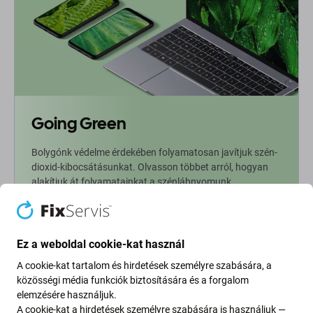
Going Green
Bolygónk védelme érdekében folyamatosan javítjuk szén-
dioxid-kibocsátásunkat. Olvasson többet arról, hogyan
alakítjuk át folyamatainkat a szénlábnyomunk
csökkentése érdekében.
További információ
Ez a weboldal cookie-kat használ
A cookie-kat tartalom és hirdetések személyre szabására, a
Newsletter Fix
közösségi média funkciók biztosítására és a forgalom
elemzésére használjuk.
A cookie-kat a hirdetések személyre szabására is használjuk —
Iratkozzon fel, hogy rendszeresen tájékoztatást kapjon az