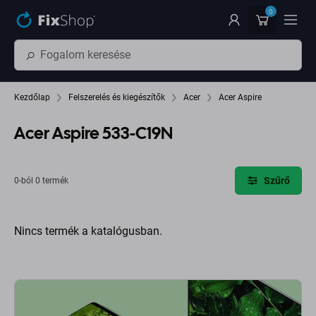
Ugrás az oldal fő részéhez
0
Kezdőlap
Felszerelés és kiegészítők
Acer
Acer Aspire
Acer Aspire 533-C19N
Szűrő
0-ból 0 termék
Nincs termék a katalógusban.