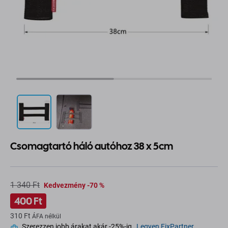
Csomagtartó háló autóhoz 38 x 5cm
1 340 Ft
Kedvezmény -70 %
400 Ft
310 Ft
ÁFA nélkül
Szerezzen jobb árakat akár -25%-ig.
Legyen FixPartner