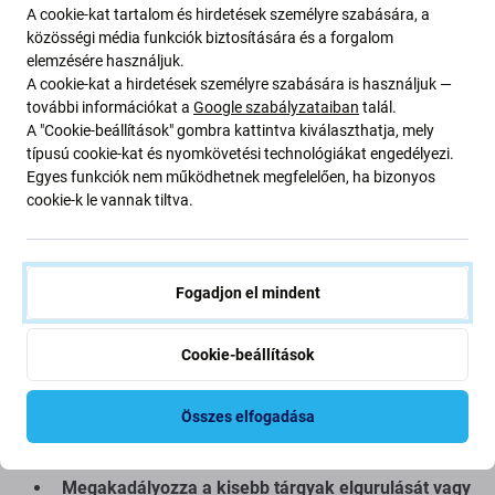
A cookie-kat tartalom és hirdetések személyre szabására, a
közösségi média funkciók biztosítására és a forgalom
elemzésére használjuk.
A cookie-kat a hirdetések személyre szabására is használjuk —
Csomagtartó háló autóhoz - 38 x 5 cm
további információkat a
Google szabályzataiban
talál.
A "Cookie-beállítások" gombra kattintva kiválaszthatja, mely
típusú cookie-kat és nyomkövetési technológiákat engedélyezi.
Rögzítse autójában a laza tárgyakat ezzel a
kompakt
Egyes funkciók nem működhetnek megfelelően, ha bizonyos
raktérhálóval
, amelyet csomagtartóba vagy oldalfalra
cookie-k le vannak tiltva.
terveztek. Megakadályozza, hogy a tárgyak
elmozduljanak vezetés közben, és rendben tartja
járművét.
Fogadjon el mindent
Főbb jellemzők:
Cookie-beállítások
38 x 5 cm-es méret,
ideális kisebb területekre
Rugalmas és rugalmas anyag
Összes elfogadása
Könnyen felszerelhető ragasztóval vagy
kampókkal
Megakadályozza a kisebb tárgyak elgurulását vagy