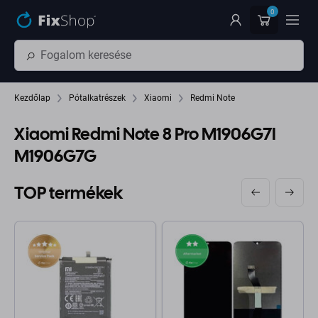
Ugrás az oldal fő részéhez
0
Kezdőlap
Pótalkatrészek
Xiaomi
Redmi Note
Xiaomi Redmi Note 8 Pro M1906G7I
M1906G7G
TOP termékek