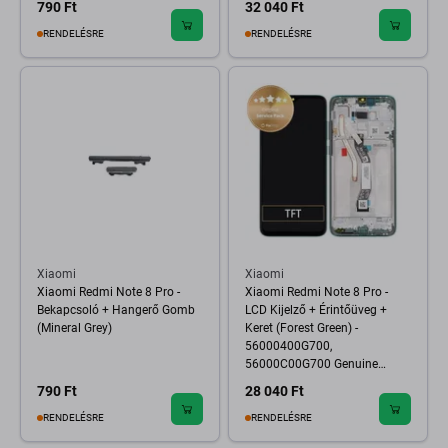
790 Ft
32 040 Ft
RENDELÉSRE
RENDELÉSRE
Xiaomi
Xiaomi
Xiaomi Redmi Note 8 Pro -
Xiaomi Redmi Note 8 Pro -
Bekapcsoló + Hangerő Gomb
LCD Kijelző + Érintőüveg +
(Mineral Grey)
Keret (Forest Green) -
56000400G700,
56000C00G700 Genuine
Service Pack
790 Ft
28 040 Ft
RENDELÉSRE
RENDELÉSRE