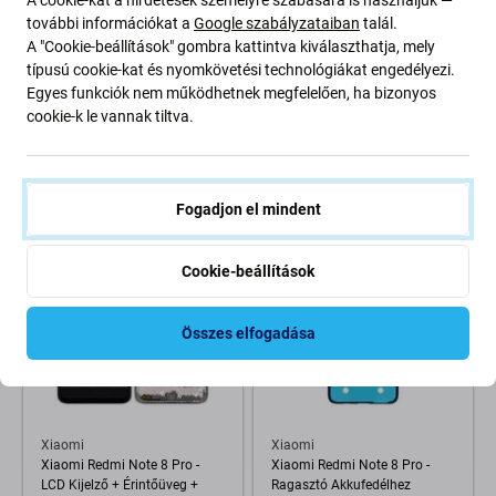
A cookie-kat a hirdetések személyre szabására is használjuk —
további információkat a
Google szabályzataiban
talál.
A "Cookie-beállítások" gombra kattintva kiválaszthatja, mely
Xiaomi
Xiaomi
típusú cookie-kat és nyomkövetési technológiákat engedélyezi.
Xiaomi Redmi Note 8 Pro -
Xiaomi Redmi Note 8 Pro -
Egyes funkciók nem működhetnek megfelelően, ha bizonyos
Ragasztó Akkufedélhez
Bekapcsoló + Hangerő Gomb
cookie-k le vannak tiltva.
(Adhesive)
Flex Kábel
1 190 Ft
800 Ft
1 190 Ft
RENDELÉSRE
RAKTÁRON 3 db
Fogadjon el mindent
Cookie-beállítások
Összes elfogadása
Xiaomi
Xiaomi
Xiaomi Redmi Note 8 Pro -
Xiaomi Redmi Note 8 Pro -
LCD Kijelző + Érintőüveg +
Ragasztó Akkufedélhez