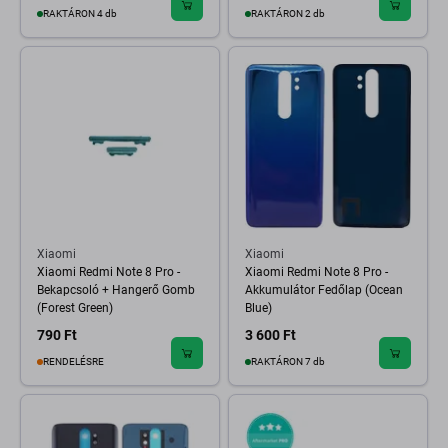
RAKTÁRON 4 db
RAKTÁRON 2 db
Xiaomi
Xiaomi
Xiaomi Redmi Note 8 Pro -
Xiaomi Redmi Note 8 Pro -
Bekapcsoló + Hangerő Gomb
Akkumulátor Fedőlap (Ocean
(Forest Green)
Blue)
790 Ft
3 600 Ft
RENDELÉSRE
RAKTÁRON 7 db