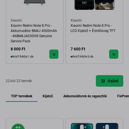
Xiaomi
Xiaomi
Xiaomi Redmi Note 8 Pro -
Xiaomi Redmi Note 8 Pro -
Akkumulátor BM4J 4500mAh
LCD Kijelző + Érintőüveg TFT
- 46BM4JA030H8 Genuine
Service Pack
8 000 Ft
7 600 Ft
RAKTÁRON 1 db
RAKTÁRON 3 db
Szűrő
22-ból 22 termék
TOP termékek
Kijelző
Akkumulátorok és ragasztók
FixPre