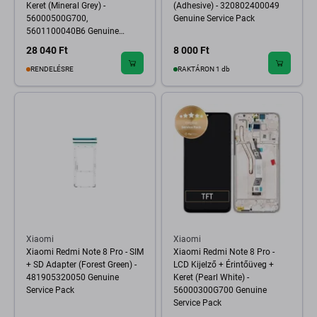
Keret (Mineral Grey) -
(Adhesive) - 320802400049
56000500G700,
Genuine Service Pack
5601100040B6 Genuine
Service Pack
28 040 Ft
8 000 Ft
RENDELÉSRE
RAKTÁRON 1 db
Xiaomi
Xiaomi
Xiaomi Redmi Note 8 Pro - SIM
Xiaomi Redmi Note 8 Pro -
+ SD Adapter (Forest Green) -
LCD Kijelző + Érintőüveg +
481905320050 Genuine
Keret (Pearl White) -
Service Pack
56000300G700 Genuine
Service Pack