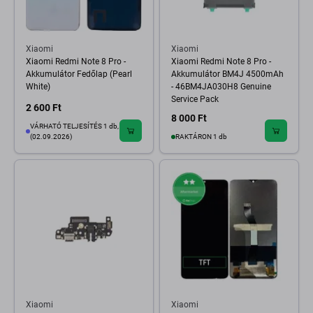
Xiaomi
Xiaomi
Xiaomi Redmi Note 8 Pro -
Xiaomi Redmi Note 8 Pro -
Akkumulátor Fedőlap (Pearl
Akkumulátor BM4J 4500mAh
White)
- 46BM4JA030H8 Genuine
Service Pack
2 600 Ft
8 000 Ft
VÁRHATÓ TELJESÍTÉS 1 db,
(02.09.2026)
RAKTÁRON 1 db
Xiaomi
Xiaomi