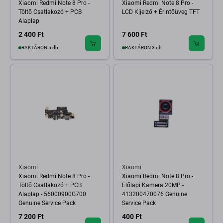
Xiaomi Redmi Note 8 Pro -
Xiaomi Redmi Note 8 Pro -
Töltő Csatlakozó + PCB
LCD Kijelző + Érintőüveg TFT
Alaplap
2 400 Ft
7 600 Ft
RAKTÁRON 5 db
RAKTÁRON 3 db
Xiaomi
Xiaomi
Xiaomi Redmi Note 8 Pro -
Xiaomi Redmi Note 8 Pro -
Töltő Csatlakozó + PCB
Előlapi Kamera 20MP -
Alaplap - 56000900G700
413200470076 Genuine
Genuine Service Pack
Service Pack
7 200 Ft
400 Ft