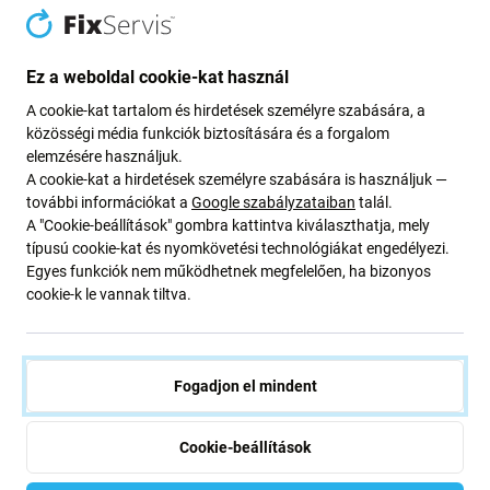
Mikor kell akkumulátort cserélni?
Ez a weboldal cookie-kat használ
az akkumulátor fel van fújva
a készülék gyorsan lemerül
A cookie-kat tartalom és hirdetések személyre szabására, a
közösségi média funkciók biztosítására és a forgalom
a készülék túlmelegszik
elemzésére használjuk.
a készülék nem tölthető 100%-ra
A cookie-kat a hirdetések személyre szabására is használjuk —
a készülék nem jelzi megfelelően az akkumulátor
további információkat a
Google szabályzataiban
talál.
A "Cookie-beállítások" gombra kattintva kiválaszthatja, mely
állapotát
típusú cookie-kat és nyomkövetési technológiákat engedélyezi.
Egyes funkciók nem működhetnek megfelelően, ha bizonyos
Alkatrészek minősége
cookie-k le vannak tiltva.
Minőség: Utángyártott
- Az Aftermarket néven értékesített
alkatrész ugyanazon szabványok, specifikációk és
Fogadjon el mindent
anyagok szerint készül, mint az eredeti. Ez az eredeti
másolata, és az utángyártott alkatrész (ritka esetekben)
minimális eltéréseket mutathat a funkcionalitásban, a
Cookie-beállítások
minőségben vagy a megjelenésben. Ha többet szeretne