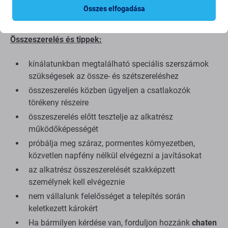
megtudni a minőségről, olvassa el blogunkat, ahol
Összes elfogadása
részletesebben a minőségre összpontosítunk.
Összeszerelés és tippek:
kínálatunkban megtalálható speciális szerszámok
szükségesek az össze- és szétszereléshez
összeszerelés közben ügyeljen a csatlakozók
törékeny részeire
összeszerelés előtt tesztelje az alkatrész
működőképességét
próbálja meg száraz, pormentes környezetben,
közvetlen napfény nélkül elvégezni a javításokat
az alkatrész összeszerelését szakképzett
személynek kell elvégeznie
nem vállalunk felelősséget a telepítés során
keletkezett károkért
Ha bármilyen kérdése van, forduljon hozzánk
chaten