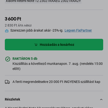
Xiaomi Redmi Note 12 23021RAAEG 23021RAA2Y
3 600 Ft
2 830 Ft
ÁFA nélkül
Szerezzen jobb árakat akár -25%-ig.
Legyen FixPartner
Hozzáadás a kosárhoz
RAKTÁRON 5 db
Kiszállítás a következő munkanapon. 7. aug. (rendelés 15:00
előtt)
A fenti megrendelésekre 20 000 Ft INGYENES szállítást kap
Részletek