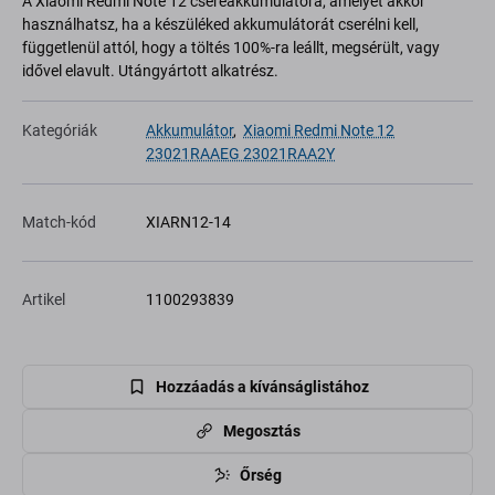
A Xiaomi Redmi Note 12 csereakkumulátora, amelyet akkor
használhatsz, ha a készüléked akkumulátorát cserélni kell,
függetlenül attól, hogy a töltés 100%-ra leállt, megsérült, vagy
idővel elavult. Utángyártott alkatrész.
Kategóriák
Akkumulátor
,
Xiaomi Redmi Note 12
23021RAAEG 23021RAA2Y
Match-kód
XIARN12-14
Artikel
1100293839
Hozzáadás a kívánságlistához
Megosztás
Őrség