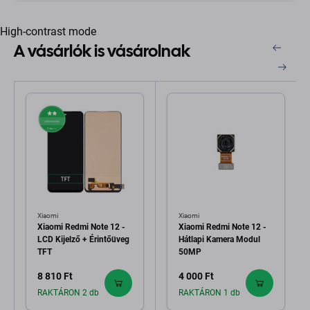
High-contrast mode
A vásárlók is vásárolnak
Xiaomi
Xiaomi
Xiaomi Redmi Note 12 -
Xiaomi Redmi Note 12 -
LCD Kijelző + Érintőüveg
Hátlapi Kamera Modul
TFT
50MP
8 810 Ft
4 000 Ft
RAKTÁRON 2 db
RAKTÁRON 1 db