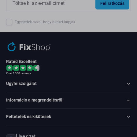
Feliratkozás
Egyetértek azzal, hogy híreket kapjak
Rated Excellent
Over
1000
reviews
Ügyfélszolgálat
Informácio a megrendelésről
Feltételek és kikötések
Live chat