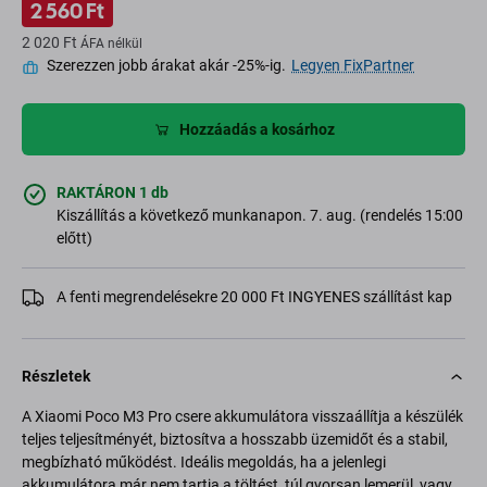
2 560 Ft
2 020 Ft
ÁFA nélkül
Szerezzen jobb árakat akár -25%-ig.
Legyen FixPartner
Hozzáadás a kosárhoz
RAKTÁRON 1 db
Kiszállítás a következő munkanapon. 7. aug. (rendelés 15:00
előtt)
A fenti megrendelésekre 20 000 Ft INGYENES szállítást kap
Részletek
A Xiaomi Poco M3 Pro csere akkumulátora visszaállítja a készülék
teljes teljesítményét, biztosítva a hosszabb üzemidőt és a stabil,
megbízható működést. Ideális megoldás, ha a jelenlegi
akkumulátora már nem tartja a töltést, túl gyorsan lemerül, vagy