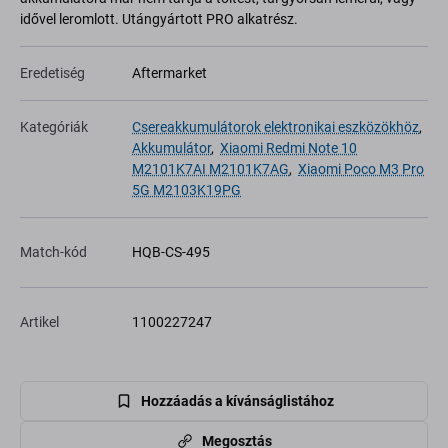
idővel leromlott. Utángyártott PRO alkatrész.
Eredetiség
Aftermarket
Kategóriák
Csereakkumulátorok elektronikai eszközökhöz
,
Akkumulátor
,
Xiaomi Redmi Note 10
M2101K7AI M2101K7AG
,
Xiaomi Poco M3 Pro
5G M2103K19PG
Match-kód
HQB-CS-495
Artikel
1100227247
Hozzáadás a kívánságlistához
Megosztás