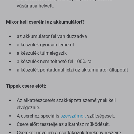
vásárlása helyett.
Mikor kell cserélni az akkumulátort?
az akkumulátor fel van duzzadva
a készülék gyorsan lemerül
a készülék túlmelegszik
a készülék nem tölthető fel 100%-ra
a készülék pontatlanul jelzi az akkumulátor állapotát
Tippek csere előtt:
Az alkatrészcserét szakképzett személynek kell
elvégeznie.
A cseréhez speciális
szerszámok
szükségesek.
Csere előtt tesztelje az alkatrész működését.
Cserekor ügyeljen a csatlakozók törékeny részeire.