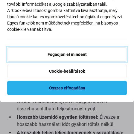
Az Aftermarket PRO
feliratú akkumulátorokat harmadik
további információkat a
Google szabályzataiban
talál.
felek gyártják, nem közvetlenül a készülék gyártója.
A "Cookie-beállítások" gombra kattintva kiválaszthatja, mely
Ezeket az akkumulátorokat úgy tervezték, hogy
típusú cookie-kat és nyomkövetési technológiákat engedélyezi.
megfeleljenek az eredeti akkumulátorok magas
Egyes funkciók nem működhetnek megfelelően, ha bizonyos
cookie-k le vannak tiltva.
színvonalának, és ritka esetekben minimális eltérések
lehetnek a funkcionalitásban, a minőségben vagy a
megjelenésben. Kiváló minőségükről ismertek, és előre
teszteltek.
Fogadjon el mindent
Az utángyártott PRO akkumulátor vásárlásának fő
Cookie-beállítások
előnyei:
Spóroljon az akkumulátor cseréjén:
Az új
Összes elfogadása
akkumulátor költséghatékony alternatívája egy új
eszköz vásárlásának, mivel megbízható és
összehasonlítható teljesítményt nyújt.
Hosszabb üzemidő egyetlen töltéssel:
Élvezze a
hosszabb használati időt gyakori töltés nélkül.
A készülék teljes teljesítményének visszaállítása: