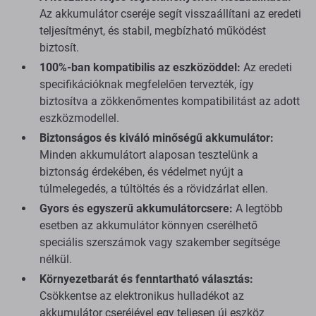
Az akkumulátor cseréje segít visszaállítani az eredeti
teljesítményt, és stabil, megbízható működést
biztosít.
100%-ban kompatibilis az eszközöddel:
Az eredeti
specifikációknak megfelelően tervezték, így
biztosítva a zökkenőmentes kompatibilitást az adott
eszközmodellel.
Biztonságos és kiváló minőségű akkumulátor:
Minden akkumulátort alaposan tesztelünk a
biztonság érdekében, és védelmet nyújt a
túlmelegedés, a túltöltés és a rövidzárlat ellen.
Gyors és egyszerű akkumulátorcsere:
A legtöbb
esetben az akkumulátor könnyen cserélhető
speciális szerszámok vagy szakember segítsége
nélkül.
Környezetbarát és fenntartható választás:
Csökkentse az elektronikus hulladékot az
akkumulátor cseréjével egy teljesen új eszköz