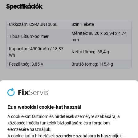
Specifikációk
Cikkszám: CS-MUN100SL
Szín: Fekete
Méretek: 88,20 x 63,94 x 4,74
Típus: Lítium-polimer
mm
Kapacitás: 4900mAh / 18,87
Nettó tömeg: 65,4 g
Wh
Feszültség: 3,85 V
Bruttó tömeg: 115,4 g
Ez az akkumulátor a következő eredeti
akkumulátormodelleknek felel meg:
Ez a weboldal cookie-kat használ
BN5A
A cookie-kat tartalom és hirdetések személyre szabására, a
A pótalkatrészek minősége
közösségi média funkciók biztosítására és a forgalom
elemzésére használjuk.
A cookie-kat a hirdetések személyre szabására is használjuk —