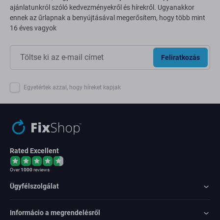
ajánlatunkról szóló kedvezményekről és hírekről. Ugyanakkor
ennek az űrlapnak a benyújtásával megerősítem, hogy több mint
16 éves vagyok
Feliratkozás
Egyetértek azzal, hogy híreket kapjak
Rated Excellent
Over
1000
reviews
Ügyfélszolgálat
Informácio a megrendelésről