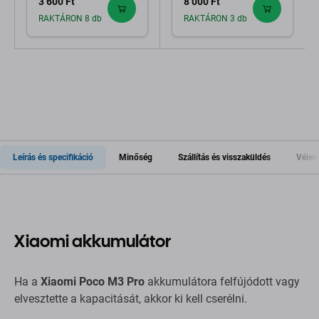
3 600 Ft
8 000 Ft
460200006L5Z Genuine
Service Pack
RAKTÁRON 8 db
RAKTÁRON 3 db
Leírás és specifikáció
Minőség
Szállítás és visszaküldés
Vélem
Xiaomi akkumulátor
Ha a
Xiaomi Poco M3 Pro
akkumulátora felfújódott vagy
elvesztette a kapacitását, akkor ki kell cserélni.