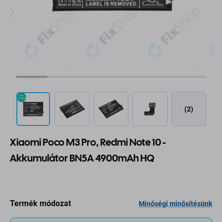
(2)
Xiaomi Poco M3 Pro, Redmi Note 10 -
Akkumulátor BN5A 4900mAh HQ
Termék módozat
Minőségi minősítésünk