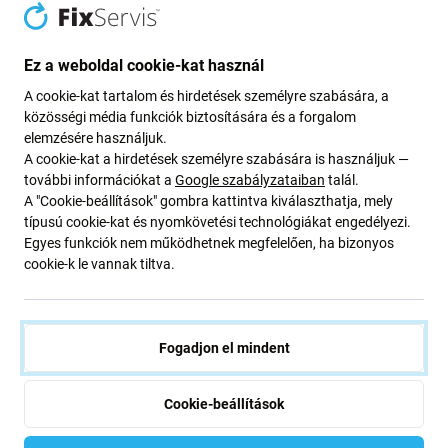
Ez a weboldal cookie-kat használ
Xiaomi
Xiaomi
A cookie-kat tartalom és hirdetések személyre szabására, a
Xiaomi Poco F4 5G - LCD
Xiaomi Poco F4 5G
Kijelző + Érintőüveg + Keret
22021211RG, 22021211RI -
közösségi média funkciók biztosítására és a forgalom
(Night Black) OLED
Hátlapi Kameralencse Üveg
elemzésére használjuk.
A cookie-kat a hirdetések személyre szabására is használjuk —
24 030 Ft
400 Ft
további információkat a
Google szabályzataiban
talál.
RENDELÉSRE
RAKTÁRON 3 db
A "Cookie-beállítások" gombra kattintva kiválaszthatja, mely
típusú cookie-kat és nyomkövetési technológiákat engedélyezi.
Egyes funkciók nem működhetnek megfelelően, ha bizonyos
cookie-k le vannak tiltva.
Fogadjon el mindent
Cookie-beállítások