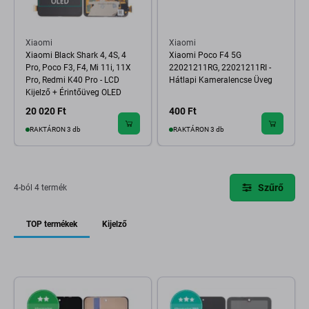
Xiaomi
Xiaomi
Xiaomi Black Shark 4, 4S, 4
Xiaomi Poco F4 5G
Pro, Poco F3, F4, Mi 11i, 11X
22021211RG, 22021211RI -
Pro, Redmi K40 Pro - LCD
Hátlapi Kameralencse Üveg
Kijelző + Érintőüveg OLED
20 020 Ft
400 Ft
RAKTÁRON 3 db
RAKTÁRON 3 db
Szűrő
4-ból 4 termék
TOP termékek
Kijelző