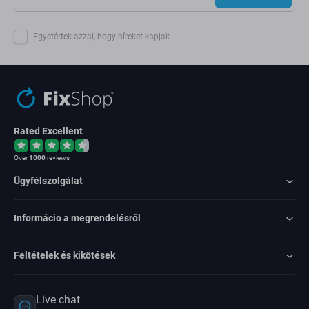
Egyetértek azzal, hogy híreket kapjak
Rated Excellent
Over
1000
reviews
Ügyfélszolgálat
Informácio a megrendelésről
Feltételek és kikötések
Live chat