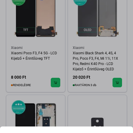
Xiaomi
Xiaomi
Xiaomi Poco F3, F4 5G - LCD
Xiaomi Black Shark 4, 4S, 4
Kijelző + Érintőüveg TFT
Pro, Poco F3, F4, Mi 11i, 11X
Pro, Redmi K40 Pro - LCD
Kijelző + Érintőüveg OLED
8 000 Ft
20 020 Ft
RENDELÉSRE
RAKTÁRON 3 db