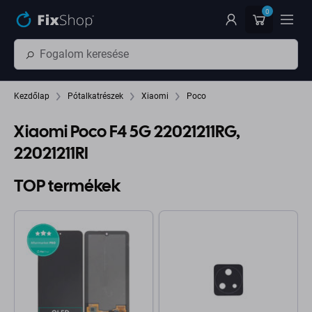
Ugrás az oldal fő részéhez
0
Kezdőlap
Pótalkatrészek
Xiaomi
Poco
Xiaomi Poco F4 5G 22021211RG,
22021211RI
TOP termékek