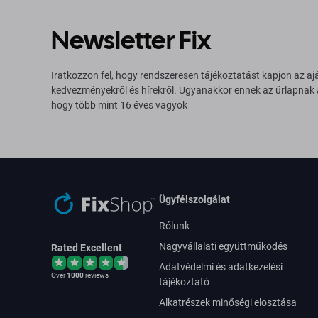
Newsletter Fix
Iratkozzon fel, hogy rendszeresen tájékoztatást kapjon az aj
kedvezményekről és hírekről. Ugyanakkor ennek az űrlapnak
hogy több mint 16 éves vagyok
Ügyfélszolgálat
Rólunk
Nagyvállalati együttműködés
Rated Excellent
Adatvédelmi és adatkezelési
Over
1000
reviews
tájékoztató
Alkatrészek minőségi elosztása