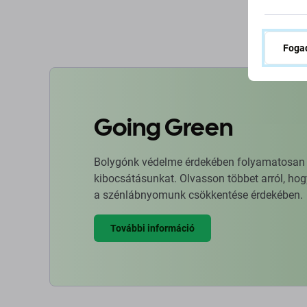
K
Fogad
Going Green
Bolygónk védelme érdekében folyamatosan ja
kibocsátásunkat. Olvasson többet arról, hog
a szénlábnyomunk csökkentése érdekében.
További információ