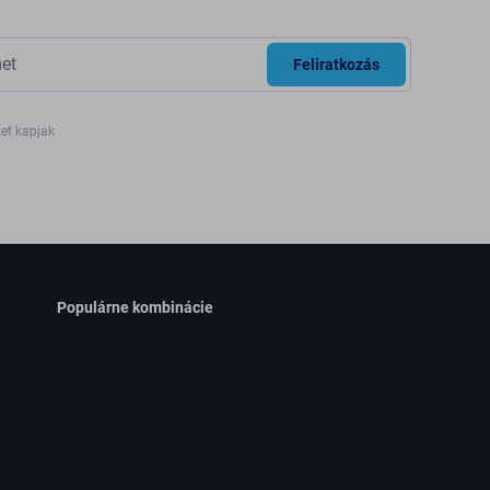
Feliratkozás
ket kapjak
Populárne kombinácie