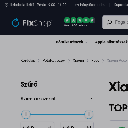
Ugrás az oldal fő részéhez
Helpdesk: Hétfő - Péntek 9:00 - 16:00
info@fixshop.hu
Kapcsola
Over
1000
reviews
Pótalkatrészek
Apple alkatrészek
Kezdőlap
Pótalkatrészek
Xiaomi
Poco
Xiaomi Poco
Xi
Szűrő
Szűrés ár szerint
TOP
-
Ft
Ft