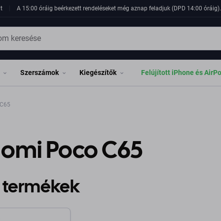
t
A 15:00 óráig beérkezett rendeléseket még aznap feladjuk (DPD 14:00 óráig). 
Szerszámok
Kiegészítők
Felújított iPhone és AirP
 C65
aomi Poco C65
 termékek