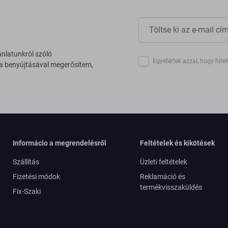
ánlatunkról szóló
Egyetértek azzal, hogy híre
 a benyújtásával megerősítem,
Informácio a megrendelésről
Feltételek és kikötések
Szállítás
Üzleti feltételek
Fizetési módok
Reklamáció és
termékvisszaküldés
Fix-Szaki