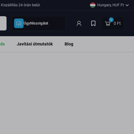
Kiszállítás 24 órán belül.
Hungary, HUF Ft
0
0 Ft
Ügyfélszolgálat
ods
Javítási útmutatók
Blog