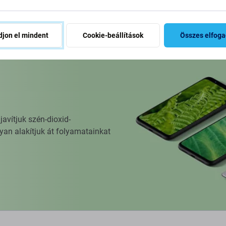
osárba
jon el mindent
Cookie-beállítások
Összes elfog
vítjuk szén-dioxid-
yan alakítjuk át folyamatainkat