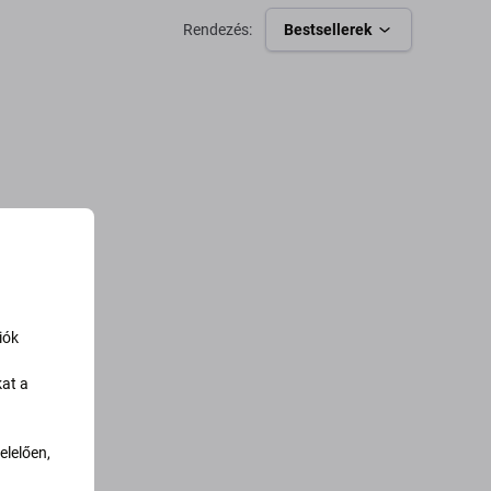
Rendezés:
Bestsellerek
iók
kat a
lelően,