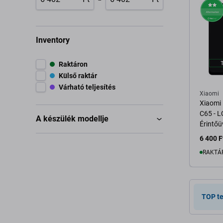
Inventory
Raktáron
Külső raktár
Várható teljesítés
Xiaomi
Xiaomi
C65 - L
A készülék modellje
Érintőü
6 400 F
RAKTÁ
K
TOP t