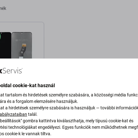
rmék
oldal cookie-kat használ
 Redmi 13C, Poco
kat tartalom és hirdetések személyre szabására, a közösségi média funkc
CD Kijelző +
sára és a forgalom elemzésére használjuk.
veg TFT
kat a hirdetések személyre szabására is használjuk — további információ
abályzataiban
talál.
t
beállítások" gombra kattintva kiválaszthatja, mely típusú cookie-kat és
RON 10+ db
ési technológiákat engedélyezi. Egyes funkciók nem működhetnek megfe
s cookie-k le vannak tiltva.