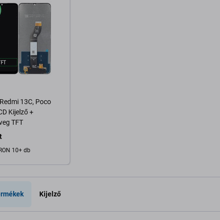
 Redmi 13C, Poco
CD Kijelző +
veg TFT
t
RON 10+ db
osárba
ermékek
Kijelző