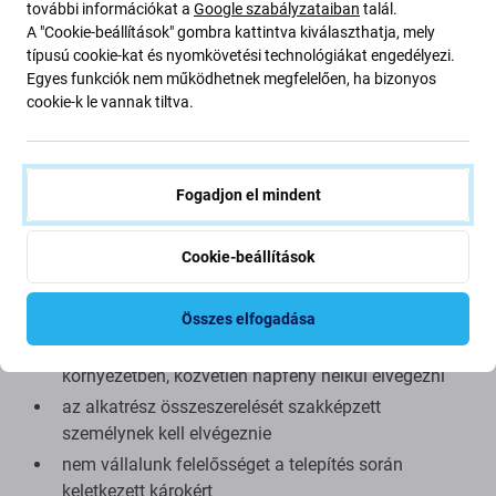
további információkat a
Google szabályzataiban
talál.
megtudni a minőségről, olvassa el blogunkat, ahol
A "Cookie-beállítások" gombra kattintva kiválaszthatja, mely
részletesebben is foglalkozunk a minőséggel.
típusú cookie-kat és nyomkövetési technológiákat engedélyezi.
Egyes funkciók nem működhetnek megfelelően, ha bizonyos
Összeszerelés és tippek:
cookie-k le vannak tiltva.
az összeszereléshez vagy szétszereléshez speciális
szerszámok szükségesek, amelyek megtalálhatók a
Fogadjon el mindent
kínálatunkban
Összeszereléskor ügyeljen a csatlakozók törékeny
Cookie-beállítások
részeire
az alkatrész működőképességének tesztelése az
összeszerelés előtt
Összes elfogadása
próbálja meg a javításokat száraz, pormentes
környezetben, közvetlen napfény nélkül elvégezni
az alkatrész összeszerelését szakképzett
személynek kell elvégeznie
nem vállalunk felelősséget a telepítés során
keletkezett károkért