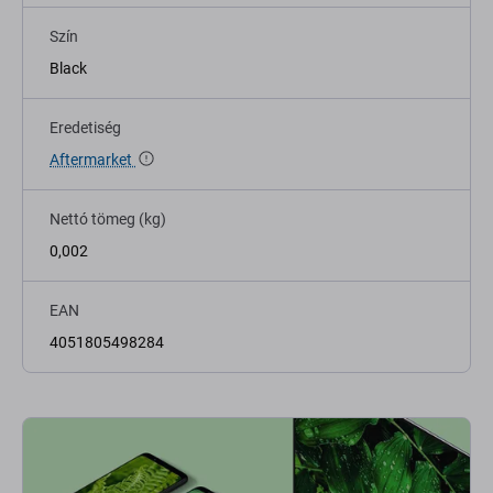
Szín
Black
Eredetiség
Aftermarket
Nettó tömeg (kg)
0,002
EAN
4051805498284