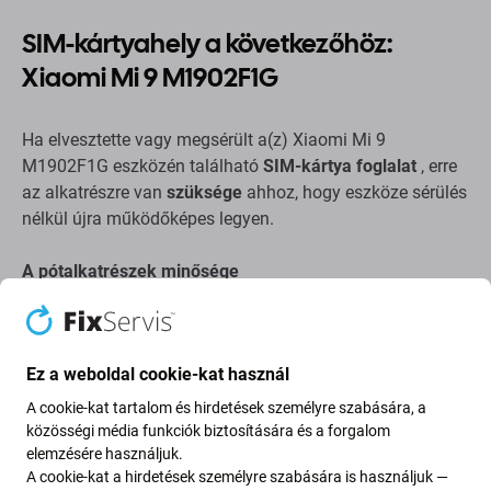
SIM-kártyahely a következőhöz:
Xiaomi Mi 9 M1902F1G
Ha elvesztette vagy megsérült a(z) Xiaomi Mi 9
M1902F1G eszközén található
SIM-kártya foglalat
, erre
az alkatrészre van
szüksége
ahhoz, hogy eszköze sérülés
nélkül újra működőképes legyen.
A pótalkatrészek minősége
Minőség: Utángyártott alkatrész
– Az utángyártott
alkatrészként értékesített alkatrészek gyártása
Ez a weboldal cookie-kat használ
megegyezik az eredetivel, ugyanazokkal a szabványokkal,
specifikációkkal és anyagokkal történik. Ez az eredeti
A cookie-kat tartalom és hirdetések személyre szabására, a
másolata, és az utángyártott alkatrész (ritka esetekben)
közösségi média funkciók biztosítására és a forgalom
elemzésére használjuk.
minimális eltéréseket mutathat a funkcionalitásban, a
A cookie-kat a hirdetések személyre szabására is használjuk —
minőségben vagy a megjelenésben. Ha többet szeretne