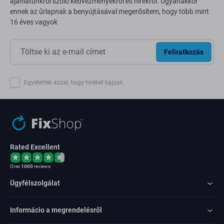
ajánlatunkról szóló kedvezményekről és hírekről. Ugyanakkor
ennek az űrlapnak a benyújtásával megerősítem, hogy több mint
16 éves vagyok
Feliratkozás
Egyetértek azzal, hogy híreket kapjak
Rated Excellent
Over
1000
reviews
Ügyfélszolgálat
Informácio a megrendelésről