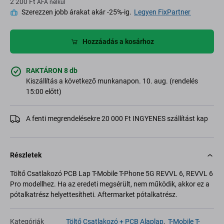
2 200 Ft
ÁFA nélkül
Szerezzen jobb árakat akár -25%-ig.
Legyen FixPartner
Hozzáadás a kosárhoz
RAKTÁRON 8 db
Kiszállítás a következő munkanapon. 10. aug. (rendelés
15:00 előtt)
A fenti megrendelésekre 20 000 Ft INGYENES szállítást kap
Részletek
Töltő Csatlakozó PCB Lap T-Mobile T-Phone 5G REVVL 6, REVVL 6
Pro modellhez. Ha az eredeti megsérült, nem működik, akkor ez a
pótalkatrész helyettesítheti. Aftermarket pótalkatrész.
Kategóriák
Töltő Csatlakozó + PCB Alaplap
,
T-Mobile T-