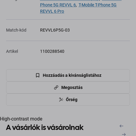
Phone 5G REVVL 6
,
T-Mobile T-Phone 5G
REVVL 6 Pro
Match-kód
REVVL6P5G-03
Artikel
1100288540
Hozzáadás a kívánságlistához
Megosztás
Őrség
High-contrast mode
A vásárlók is vásárolnak