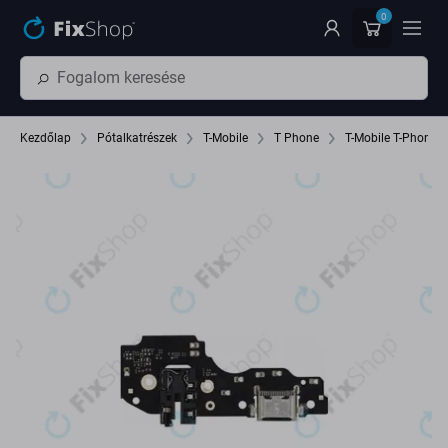
Ugrás az oldal fő részéhez
0
Kezdőlap
Pótalkatrészek
T-Mobile
T Phone
T-Mobile T-Phone 