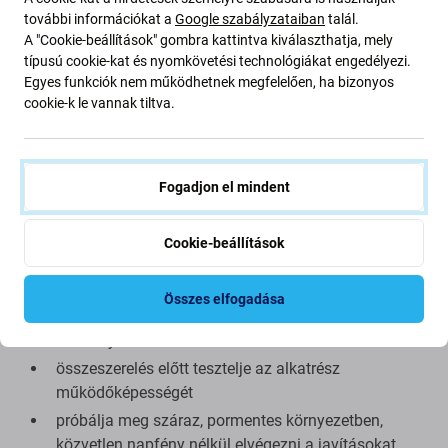
Minőség: Utángyártott
- Az Aftermarket néven értékesített
további információkat a
Google szabályzataiban
talál.
alkatrész ugyanazon szabványok, specifikációk és
A "Cookie-beállítások" gombra kattintva kiválaszthatja, mely
anyagok szerint készül, mint az eredeti. Ez az eredeti
típusú cookie-kat és nyomkövetési technológiákat engedélyezi.
másolata, és az utángyártott alkatrész (ritka esetekben)
Egyes funkciók nem működhetnek megfelelően, ha bizonyos
minimális eltérést mutathat a funkcionalitásban, a
cookie-k le vannak tiltva.
minőségben vagy a megjelenésben. Ha többet szeretne
megtudni a minőségről, olvassa el blogunkat, ahol
részletesebben a minőségre összpontosítunk.
Fogadjon el mindent
Összeszerelés és tippek:
Cookie-beállítások
kínálatunkban megtalálható speciális szerszámok
szükségesek az össze- és szétszereléshez
Összes elfogadása
összeszerelés közben ügyeljen a csatlakozók
törékeny részeire
összeszerelés előtt tesztelje az alkatrész
működőképességét
próbálja meg száraz, pormentes környezetben,
közvetlen napfény nélkül elvégezni a javításokat