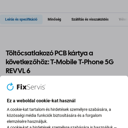
Leírás és specifikáció
Minőség
Szállítás és visszaküldés
Vélem
Töltőcsatlakozó PCB kártya a
következőhöz: T-Mobile T-Phone 5G
REVVL 6
Ha T-Mobile T-Phone 5G REVVL 6 eszköze leállt
a
töltésről
, akkor erre az
alkatrészre
van
szüksége
, hogy
Ez a weboldal cookie-kat használ
újra működjön.
A cookie-kat tartalom és hirdetések személyre szabására, a
Alkatrészek minősége
közösségi média funkciók biztosítására és a forgalom
elemzésére használjuk.
A cookie-kat a hirdetések személyre szabására is használjuk —