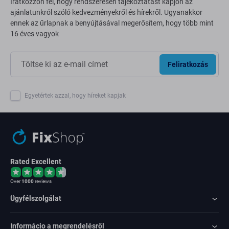
Iratkozzon fel, hogy rendszeresen tájékoztatást kapjon az
ajánlatunkról szóló kedvezményekről és hírekről. Ugyanakkor
ennek az űrlapnak a benyújtásával megerősítem, hogy több mint
16 éves vagyok
Feliratkozás
Egyetértek azzal, hogy híreket kapjak
Rated Excellent
Over
1000
reviews
Ügyfélszolgálat
Informácio a megrendelésről