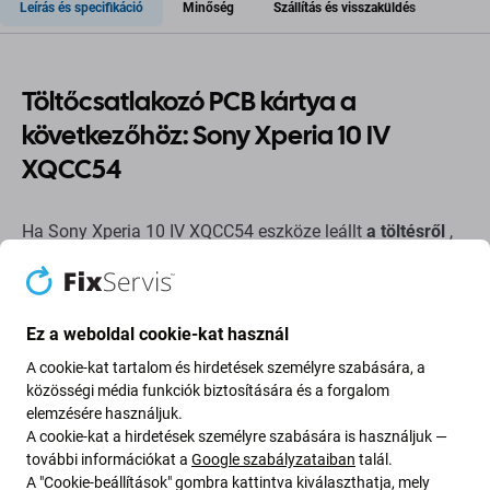
Leírás és specifikáció
Minőség
Szállítás és visszaküldés
Töltőcsatlakozó PCB kártya a
következőhöz: Sony Xperia 10 IV
XQCC54
Ha Sony Xperia 10 IV XQCC54 eszköze leállt
a töltésről
,
akkor erre az
alkatrészre
van
szüksége
, hogy újra
működjön.
Ez a weboldal cookie-kat használ
Alkatrészek minősége
A cookie-kat tartalom és hirdetések személyre szabására, a
Minőség: Utángyártott
- Az Aftermarket néven értékesített
közösségi média funkciók biztosítására és a forgalom
alkatrész ugyanazon szabványok, specifikációk és
elemzésére használjuk.
A cookie-kat a hirdetések személyre szabására is használjuk —
anyagok szerint készül, mint az eredeti. Ez az eredeti
további információkat a
Google szabályzataiban
talál.
másolata, és az utángyártott alkatrész (ritka esetekben)
A "Cookie-beállítások" gombra kattintva kiválaszthatja, mely