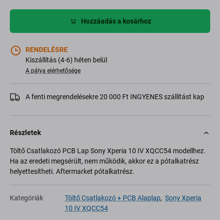
Hozzáadás a kosárhoz
RENDELÉSRE
Kiszállítás (4-6) héten belül
A pálya elérhetősége
A fenti megrendelésekre 20 000 Ft INGYENES szállítást kap
Részletek
Töltő Csatlakozó PCB Lap Sony Xperia 10 IV XQCC54 modellhez.
Ha az eredeti megsérült, nem működik, akkor ez a pótalkatrész
helyettesítheti. Aftermarket pótalkatrész.
Kategóriák
Töltő Csatlakozó + PCB Alaplap
,
Sony Xperia
10 IV XQCC54