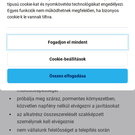
minimális eltérést mutathat a funkcionalitásban, a
típusú cookie-kat és nyomkövetési technológiákat engedélyezi.
minőségben vagy a megjelenésben. Ha többet szeretne
Egyes funkciók nem működhetnek megfelelően, ha bizonyos
megtudni a minőségről, olvassa el blogunkat, ahol
cookie-k le vannak tiltva.
részletesebben a minőségre összpontosítunk.
Összeszerelés és tippek:
Fogadjon el mindent
kínálatunkban megtalálható speciális szerszámok
szükségesek az össze- és szétszereléshez
Cookie-beállítások
összeszerelés közben ügyeljen a csatlakozók
törékeny részeire
Összes elfogadása
összeszerelés előtt tesztelje az alkatrész
működőképességét
próbálja meg száraz, pormentes környezetben,
közvetlen napfény nélkül elvégezni a javításokat
az alkatrész összeszerelését szakképzett
személynek kell elvégeznie
nem vállalunk felelősséget a telepítés során