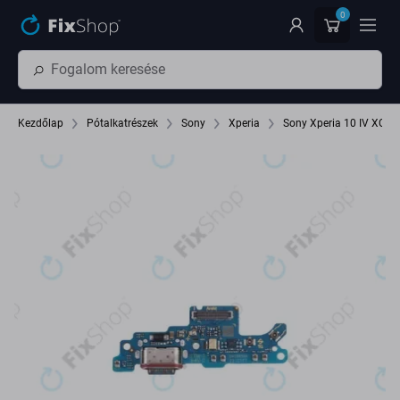
Ugrás az oldal fő részéhez
0
Kezdőlap
Pótalkatrészek
Sony
Xperia
Sony Xperia 10 IV XQC