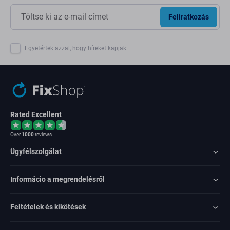
Feliratkozás
Egyetértek azzal, hogy híreket kapjak
Rated Excellent
Over
1000
reviews
Ügyfélszolgálat
Informácio a megrendelésről
Feltételek és kikötések