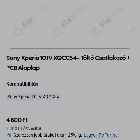
Sony Xperia 10 IV XQCC54 - Töltő Csatlakozó +
PCB Alaplap
Kompatibilitás
Sony Xperia 10 IV XQCC54
4 800 Ft
3 780 Ft
ÁFA nélkül
Szerezzen jobb árakat akár -25%-ig.
Legyen FixPartner