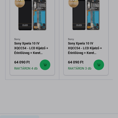
Sony
Sony
Sony Xperia 10 IV
Sony Xperia 10 IV
XQCC54 - LCD Kijelző +
XQCC54 - LCD Kijelző +
Érintőüveg + Keret
Érintőüveg + Keret
(Black) - A5047173A
(White) - A5047174A
64 090 Ft
64 090 Ft
Genuine Service Pack
Genuine Service Pack
RAKTÁRON 4 db
RAKTÁRON 3 db