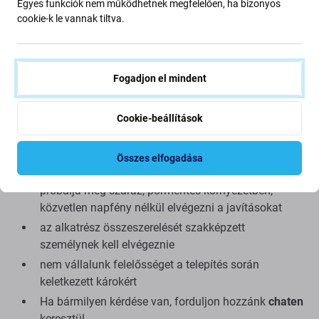
Egyes funkciók nem működhetnek megfelelően, ha bizonyos
részletesebben a minőségre összpontosítunk.
cookie-k le vannak tiltva.
Összeszerelés és tippek:
kínálatunkban megtalálható speciális szerszámok
Fogadjon el mindent
szükségesek az össze- és szétszereléshez
összeszerelés közben ügyeljen a csatlakozók
Cookie-beállítások
törékeny részeire
összeszerelés előtt tesztelje az alkatrész
Összes elfogadása
működőképességét
próbálja meg száraz, pormentes környezetben,
közvetlen napfény nélkül elvégezni a javításokat
az alkatrész összeszerelését szakképzett
személynek kell elvégeznie
nem vállalunk felelősséget a telepítés során
keletkezett károkért
Ha bármilyen kérdése van, forduljon hozzánk
chaten
keresztül.