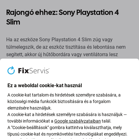
Rajongó ehhez: Sony Playstation 4
Slim
Ha az eszköze Sony Playstation 4 Slim zúg vagy
túlmelegszik, de az eszköz tisztítása és lebontása nem
segített, akkor új hűtőbordára vagy ventilátorra lesz
szüksége.
Alkatrészek minősége
Ez a weboldal cookie-kat használ
Minőség: Utángyártott
- Az Aftermarket néven értékesített
A cookie-kat tartalom és hirdetések személyre szabására, a
alkatrész ugyanazon szabványok, specifikációk és
közösségi média funkciók biztosítására és a forgalom
anyagok szerint készül, mint az eredeti. Ez az eredeti
elemzésére használjuk.
másolata, és az utángyártott alkatrész (ritka esetekben)
A cookie-kat a hirdetések személyre szabására is használjuk —
minimális eltéréseket mutathat a funkcionalitásban, a
további információkat a
Google szabályzataiban
talál.
A "Cookie-beállítások" gombra kattintva kiválaszthatja, mely
minőségben vagy a megjelenésben. Ha többet szeretne
típusú cookie-kat és nyomkövetési technológiákat engedélyezi.
megtudni a minőségről, olvassa el blogunkat, ahol