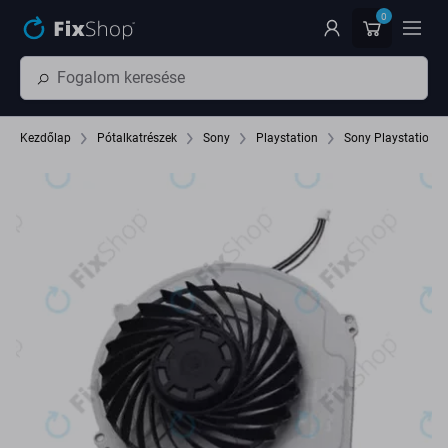
Ugrás az oldal fő részéhez
0
Kezdőlap
Pótalkatrészek
Sony
Playstation
Sony Playstation 4