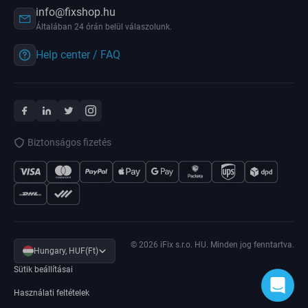
info@fixshop.hu
Általában 24 órán belül válaszolunk.
Help center / FAQ
Biztonságos fizetés
© 2026 iFix s.r.o. HU. Minden jog fenntartva.
Hungary, HUF(Ft)
Sütik beállításai
Használati feltételek