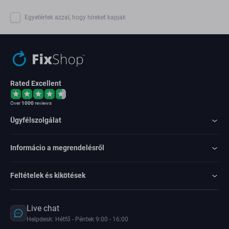
Egyetértek azzal, hogy híreket kapjak
Rated Excellent
Over
1000
reviews
Ügyfélszolgálat
Informácio a megrendelésről
Feltételek és kikötések
Live chat
Helpdesk: Hétfő - Péntek 9:00 - 16:00