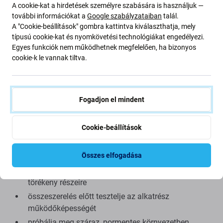
A cookie-kat a hirdetések személyre szabására is használjuk —
Minőség: Utángyártott
- Az Aftermarket néven értékesített
további információkat a
Google szabályzataiban
talál.
alkatrész ugyanazon szabványok, specifikációk és
A "Cookie-beállítások" gombra kattintva kiválaszthatja, mely
anyagok szerint készül, mint az eredeti. Ez az eredeti
típusú cookie-kat és nyomkövetési technológiákat engedélyezi.
Egyes funkciók nem működhetnek megfelelően, ha bizonyos
másolata, és az utángyártott alkatrész (ritka esetekben)
cookie-k le vannak tiltva.
minimális eltérést mutathat a funkcionalitásban, a
minőségben vagy a megjelenésben. Ha többet szeretne
megtudni a minőségről, olvassa el blogunkat, ahol
részletesebben a minőségre összpontosítunk.
Fogadjon el mindent
Összeszerelés és tippek:
Cookie-beállítások
kínálatunkban megtalálható speciális szerszámok
Összes elfogadása
szükségesek az össze- és szétszereléshez
összeszerelés közben ügyeljen a csatlakozók
törékeny részeire
összeszerelés előtt tesztelje az alkatrész
működőképességét
próbálja meg száraz, pormentes környezetben,