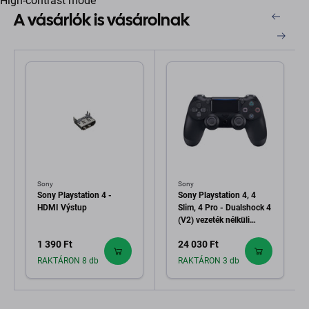
High-contrast mode
A vásárlók is vásárolnak
Sony
Sony
Sony Playstation 4 -
Sony Playstation 4, 4
HDMI Výstup
Slim, 4 Pro - Dualshock 4
(V2) vezeték nélküli
vezérlő (Black)
1 390 Ft
24 030 Ft
RAKTÁRON 8 db
RAKTÁRON 3 db