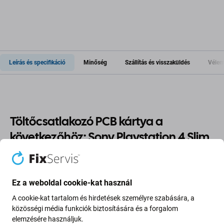
Leírás és specifikáció
Minőség
Szállítás és visszaküldés
Vélem
Töltőcsatlakozó PCB kártya a
következőhöz: Sony Playstation 4 Slim
Ha Sony Playstation 4 Slim eszköze leállt
a töltésről
,
akkor erre az
alkatrészre
van
szüksége
, hogy újra
Ez a weboldal cookie-kat használ
működjön.
A cookie-kat tartalom és hirdetések személyre szabására, a
közösségi média funkciók biztosítására és a forgalom
Alkatrészek minősége
elemzésére használjuk.