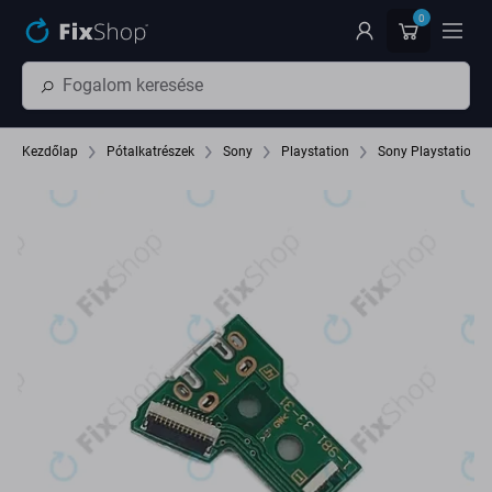
Ugrás az oldal fő részéhez
0
Kezdőlap
Pótalkatrészek
Sony
Playstation
Sony Playstation 4