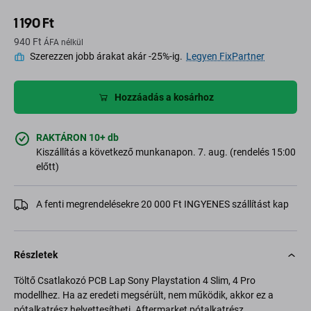
1 190 Ft
940 Ft
ÁFA nélkül
Szerezzen jobb árakat akár -25%-ig.
Legyen FixPartner
Hozzáadás a kosárhoz
RAKTÁRON 10+ db
Kiszállítás a következő munkanapon. 7. aug. (rendelés 15:00
előtt)
A fenti megrendelésekre 20 000 Ft INGYENES szállítást kap
Részletek
Töltő Csatlakozó PCB Lap Sony Playstation 4 Slim, 4 Pro
modellhez. Ha az eredeti megsérült, nem működik, akkor ez a
pótalkatrész helyettesítheti. Aftermarket pótalkatrész.