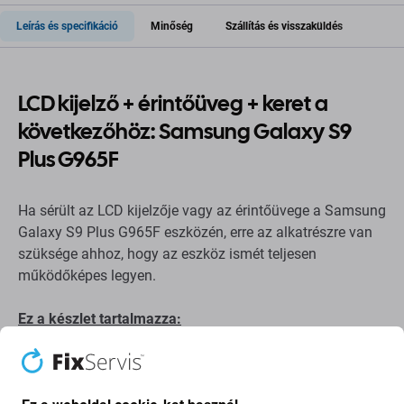
Leírás és specifikáció
Minőség
Szállítás és visszaküldés
LCD kijelző + érintőüveg + keret a
következőhöz: Samsung Galaxy S9
Plus G965F
Ha sérült az LCD kijelzője vagy az érintőüvege a Samsung
Galaxy S9 Plus G965F eszközén, erre az alkatrészre van
szüksége ahhoz, hogy az eszköz ismét teljesen
működőképes legyen.
Ez a készlet tartalmazza:
LCD kijelző
Érintőüveg