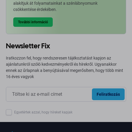
alakítjuk át folyamatainkat a szénlábnyomunk
csökkentése érdekében.
További információ
Newsletter Fix
Iratkozzon fel, hogy rendszeresen tájékoztatást kapjon az
ajánlatunkról szóló kedvezményekről és hírekről. Ugyanakkor
ennek az űrlapnak a benyújtásával megerősítem, hogy több mint
16 éves vagyok
Feliratkozás
Egyetértek azzal, hogy híreket kapjak