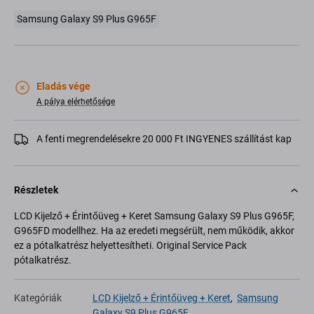
Samsung Galaxy S9 Plus G965F
Eladás vége
A pálya elérhetősége
A fenti megrendelésekre 20 000 Ft INGYENES szállítást kap
Részletek
LCD Kijelző + Érintőüveg + Keret Samsung Galaxy S9 Plus G965F,
G965FD modellhez. Ha az eredeti megsérült, nem működik, akkor
ez a pótalkatrész helyettesítheti. Original Service Pack
pótalkatrész.
Kategóriák
LCD Kijelző + Érintőüveg + Keret
,
Samsung
Galaxy S9 Plus G965F