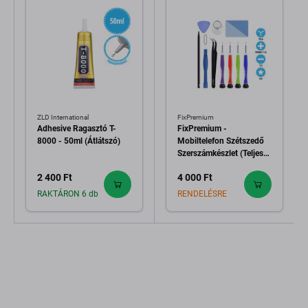
ZLD International
FixPremium
Adhesive Ragasztó T-
FixPremium -
8000 - 50ml (Átlátszó)
Mobiltelefon Szétszedő
Szerszámkészlet (Teljes)
11in1
2 400 Ft
4 000 Ft
RAKTÁRON 6 db
RENDELÉSRE