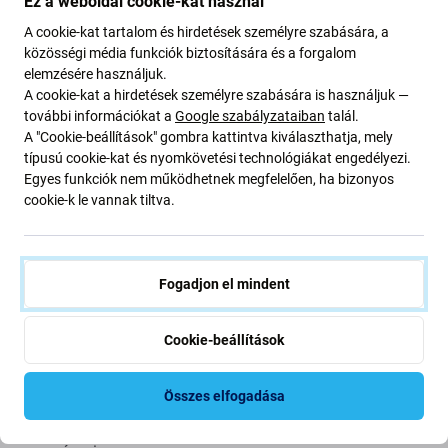
Ez a weboldal cookie-kat használ
Középső keret
A cookie-kat tartalom és hirdetések személyre szabására, a
közösségi média funkciók biztosítására és a forgalom
A pótalkatrészek minősége
elemzésére használjuk.
A cookie-kat a hirdetések személyre szabására is használjuk —
Minőség: Eredeti szervizcsomag
– a kijelző eredeti
további információkat a
Google szabályzataiban
talál.
alkatrész, azaz a készülék gyártója, Samsung szállítja. A
A "Cookie-beállítások" gombra kattintva kiválaszthatja, mely
típusú cookie-kat és nyomkövetési technológiákat engedélyezi.
kijelző a piacon elérhető legmagasabb minőségű, és
Egyes funkciók nem működhetnek megfelelően, ha bizonyos
100%-ban megegyezik a készülékben gyárilag található
cookie-k le vannak tiltva.
kijelzővel. Ha többet szeretne megtudni a minőségről,
olvassa el blogbejegyzésünket, ahol részletesebben is
foglalkozunk a minőséggel.
Fogadjon el mindent
Összeszerelés és tippek:
Cookie-beállítások
az összeszereléshez vagy szétszereléshez speciális
szerszámok szükségesek, amelyek megtalálhatók a
Összes elfogadása
kínálatunkban
Összeszereléskor ügyeljen a csatlakozók törékeny