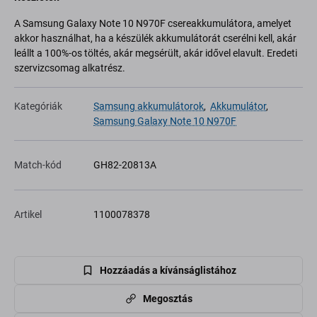
A Samsung Galaxy Note 10 N970F csereakkumulátora, amelyet
akkor használhat, ha a készülék akkumulátorát cserélni kell, akár
leállt a 100%-os töltés, akár megsérült, akár idővel elavult. Eredeti
szervizcsomag alkatrész.
Kategóriák
Samsung akkumulátorok
,
Akkumulátor
,
Samsung Galaxy Note 10 N970F
Match-kód
GH82-20813A
Artikel
1100078378
Hozzáadás a kívánságlistához
Megosztás