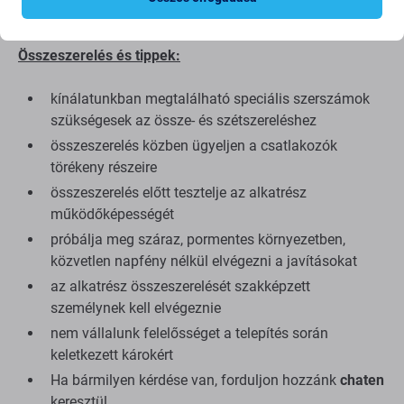
minőségre összpontosítunk.
Összeszerelés és tippek:
kínálatunkban megtalálható speciális szerszámok
szükségesek az össze- és szétszereléshez
összeszerelés közben ügyeljen a csatlakozók
törékeny részeire
összeszerelés előtt tesztelje az alkatrész
működőképességét
próbálja meg száraz, pormentes környezetben,
közvetlen napfény nélkül elvégezni a javításokat
az alkatrész összeszerelését szakképzett
személynek kell elvégeznie
nem vállalunk felelősséget a telepítés során
keletkezett károkért
Ha bármilyen kérdése van, forduljon hozzánk
chaten
keresztül.