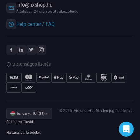
info@fixshop.hu
Általában 24 órán belül válaszolunk.
Help center / FAQ
Biztonságos fizetés
© 2026 iFix s.r.o. HU. Minden jog fenntartva.
Hungary, HUF(Ft)
Sütik beállításai
Használati feltételek