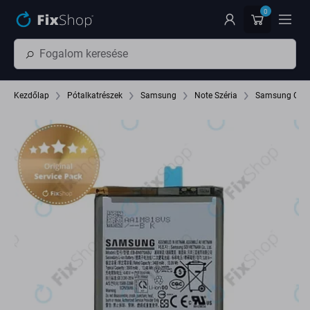
Ugrás az oldal fő részéhez
0
Kezdőlap
Pótalkatrészek
Samsung
Note Széria
Samsung Gala