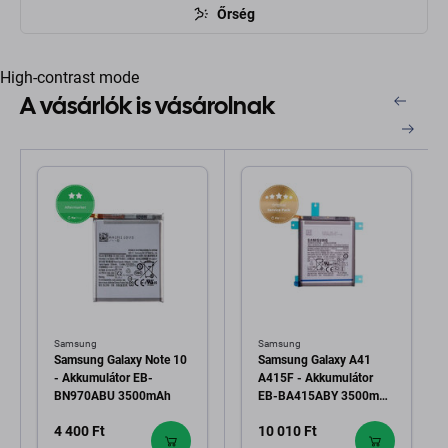
Őrség
High-contrast mode
A vásárlók is vásárolnak
Samsung
Samsung
Samsung Galaxy Note 10
Samsung Galaxy A41
- Akkumulátor EB-
A415F - Akkumulátor
BN970ABU 3500mAh
EB-BA415ABY 3500mAh
- GH82-22861A Genuine
4 400 Ft
10 010 Ft
Service Pack