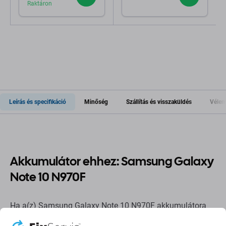
Raktáron
Leírás és specifikáció
Minőség
Szállítás és visszaküldés
Vélem
Akkumulátor ehhez: Samsung Galaxy
Note 10 N970F
Ha a(z) Samsung Galaxy Note 10 N970F akkumulátora
felfújt vagy elvesztette a kapacitását, ki kell cserélni.