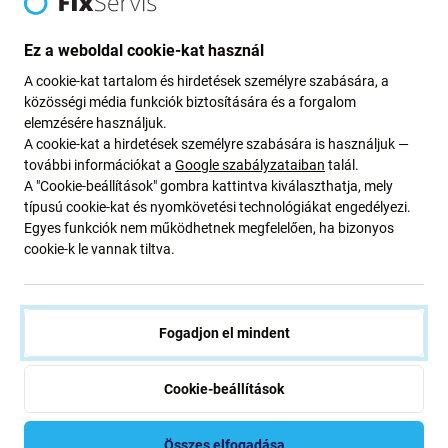
Mikor kell akkumulátort cserélni?
Ez a weboldal cookie-kat használ
az akkumulátor fel van fújva
A cookie-kat tartalom és hirdetések személyre szabására, a
közösségi média funkciók biztosítására és a forgalom
a készülék gyorsan lemerül
elemzésére használjuk.
a készülék túlmelegszik
A cookie-kat a hirdetések személyre szabására is használjuk —
a készülék nem tölthető 100%-ra
további információkat a
Google szabályzataiban
talál.
A "Cookie-beállítások" gombra kattintva kiválaszthatja, mely
a készülék nem jelzi megfelelően az akkumulátor
típusú cookie-kat és nyomkövetési technológiákat engedélyezi.
állapotát
Egyes funkciók nem működhetnek megfelelően, ha bizonyos
cookie-k le vannak tiltva.
Alkatrészek minősége
Minőség: Eredeti szervizcsomag
– az alkatrész eredeti
Fogadjon el mindent
alkatrész, azaz a berendezés gyártója (Samsung)
szállítja. Az alkatrész a lehető legmagasabb minőségű a
piacon, és 100%-ban megegyezik a gyárilag a
Cookie-beállítások
készülékben lévővel. Ha többet szeretne megtudni a
minőségről, olvassa el blogunkat, ahol részletesebben a
Összes elfogadása