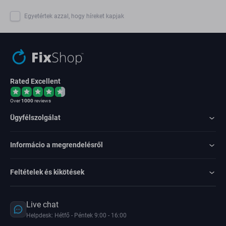
Egyetértek azzal, hogy híreket kapjak
Rated Excellent
Over
1000
reviews
Ügyfélszolgálat
Informácio a megrendelésről
Feltételek és kikötések
Live chat
Helpdesk: Hétfő - Péntek 9:00 - 16:00