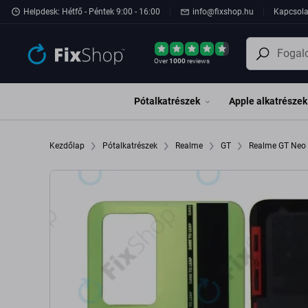
Ugrás az oldal fő részéhez
Helpdesk: Hétfő - Péntek 9:00 - 16:00
info@fixshop.hu
Kapcsola
Over
1000
reviews
Pótalkatrészek
Apple alkatrészek
Kezdőlap
Pótalkatrészek
Realme
GT
Realme GT Neo