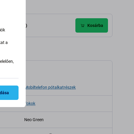
élemények (2)
Kosárba
iók
kat a
lelően,
káció
sa
Mobiltelefon pótalkatrészek
adása
Tokok
Neo Green