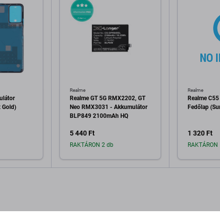
Realme
Realme
ulátor
Realme GT 5G RMX2202, GT
Realme C55 
 Gold)
Neo RMX3031 - Akkumulátor
Fedőlap (Su
BLP849 2100mAh HQ
5 440 Ft
1 320 Ft
RAKTÁRON 2 db
RAKTÁRON 
a kosárhoz
Hozzáadás a kosárhoz
Hozzáa