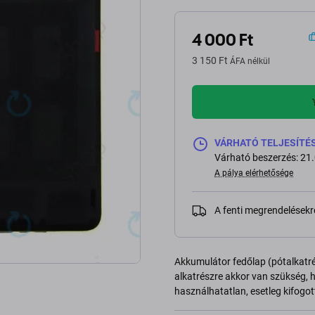
4 000 Ft
3 150 Ft
ÁFA nélkül
VÁRHATÓ TELJESÍTÉS 1
Várható beszerzés: 21
A pálya elérhetősége
A fenti megrendelésekr
Akkumulátor fedőlap (pótalkatr
alkatrészre akkor van szükség, 
használhatatlan, esetleg kifogot