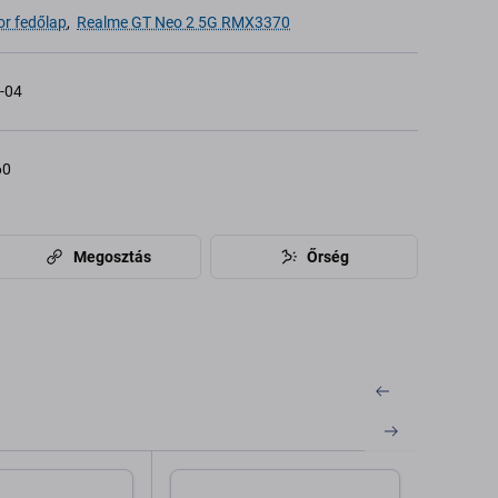
r fedőlap
,
Realme GT Neo 2 5G RMX3370
-04
60
Megosztás
Őrség