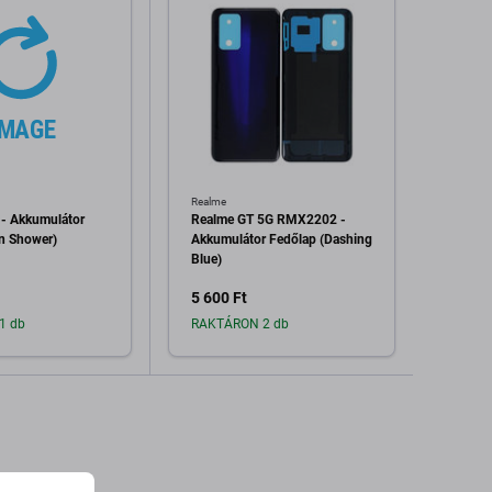
Realme
Oppo
- Akkumulátor
Realme GT 5G RMX2202 -
Oppo 
n Shower)
Akkumulátor Fedőlap (Dashing
Akkum
Blue)
Komple
5 600 Ft
3 400
1 db
RAKTÁRON 2 db
Raktá
dás a kosárhoz
Hozzáadás a kosárhoz
H