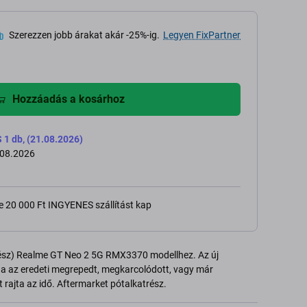
Szerezzen jobb árakat akár -25%-ig.
Legyen FixPartner
Hozzáadás a kosárhoz
 db, (21.08.2026)
.08.2026
e 20 000 Ft INGYENES szállítást kap
ész) Realme GT Neo 2 5G RMX3370 modellhez. Az új
ha az eredeti megrepedt, megkarcolódott, vagy már
t rajta az idő. Aftermarket pótalkatrész.