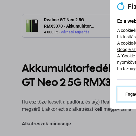
Realme GT Neo 2 5G
Ez a web
L
RMX3370 - Akkumulátor
A cookie-
Fedőlap (Neo Green)
4 000 Ft
Várható teljesítés
biztosítá
A cookie-
Google sz
A "Cookie-
nyomkövet
Akkumulátorfedél a kö
ha bizonyo
GT Neo 2 5G RMX3370
Fogad
Ha eszköze leesett a padlóra, és a(z) Realme GT N
megsérült, akkor ezt az alkatrészt
kell
megjavítania.
Alkatrészek minősége