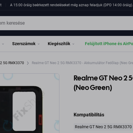
t
A 15:00 óráig beérkezett rendeléseket még aznap feladjuk (DPD 14:00 óráig). 
Szerszámok
Kiegészítők
Felújított iPhone és AirP
 2 5G RMX3370
Realme GT Neo 2 5G RMX3370 - Akkumulátor Fedőlap (Neo Gr
Realme GT Neo 2 
(Neo Green)
Kompatibilitás
Realme GT Neo 2 5G RMX3370