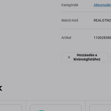
Kategóriák
Akkumuláto
Match-kód
REALGTN2
Artikel
11002838
Hozzáadás a
kívánságlistához
k