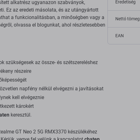
sített alkatrész ugyanazon szabványok,
Eredetiség
ti. Ez az eredeti másolata, és az utángyártott
tathat a funkcionalitásban, a minőségben vagy a
Nettó tömeg
gről, olvassa el blogunkat, ahol részletesebben
EAN
ok szükségesek az össze- és szétszereléshez
ékeny részeire
dőképességét
zvetlen napfény nélkül elvégezni a javításokat
ynek kell elvégeznie
tkezett károkért
aten
keresztül.
t a Realme GT Neo 2 5G RMX3370 készülékéhez
Kérjük, vegye fel velünk a kapcsolatot
chaten