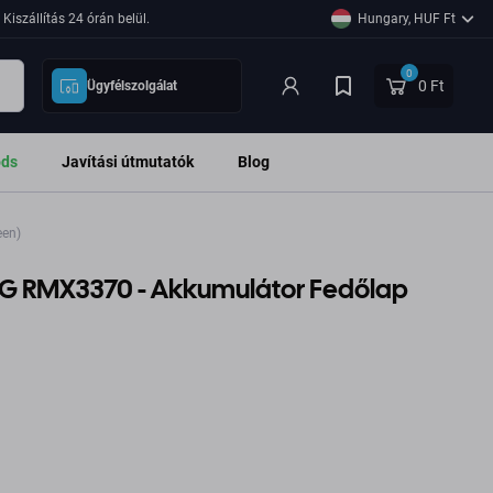
Kiszállítás 24 órán belül.
Hungary, HUF Ft
0
0 Ft
Ügyfélszolgálat
ods
Javítási útmutatók
Blog
een)
5G RMX3370 - Akkumulátor Fedőlap