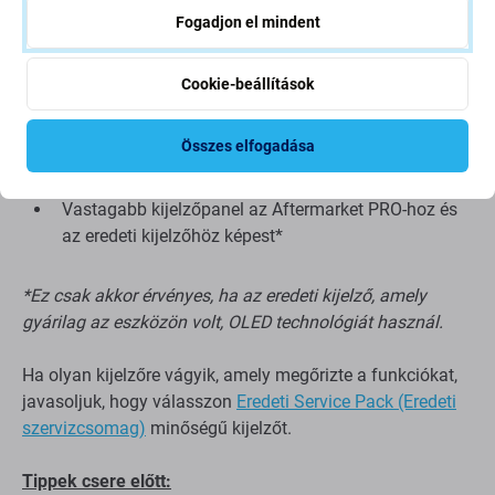
Fogadjon el mindent
Alacsonyabb felbontás
Alacsonyabb megbízhatóság
Cookie-beállítások
Szélesebb keret a kijelző körül
Nem támogatja az Allways on display funkciót*
Összes elfogadása
Magasabb akkumulátor-fogyasztás az Aftermarket
PRO-hoz és az eredeti kijelzőhöz képest*
Vastagabb kijelzőpanel az Aftermarket PRO-hoz és
az eredeti kijelzőhöz képest*
*Ez csak akkor érvényes, ha az eredeti kijelző, amely
gyárilag az eszközön volt, OLED technológiát használ.
Ha olyan kijelzőre vágyik, amely megőrizte a funkciókat,
javasoljuk, hogy válasszon
Eredeti Service Pack (Eredeti
szervizcsomag)
minőségű kijelzőt.
Tippek csere előtt: