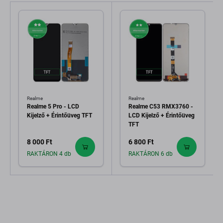
Realme
Realme
Realme 5 Pro - LCD
Realme C53 RMX3760 -
Kijelző + Érintőüveg TFT
LCD Kijelző + Érintőüveg
TFT
8 000 Ft
6 800 Ft
RAKTÁRON 4 db
RAKTÁRON 6 db