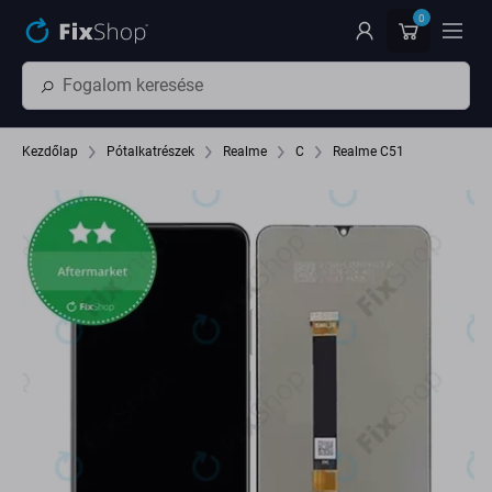
Ugrás az oldal fő részéhez
0
Kezdőlap
Pótalkatrészek
Realme
C
Realme C51