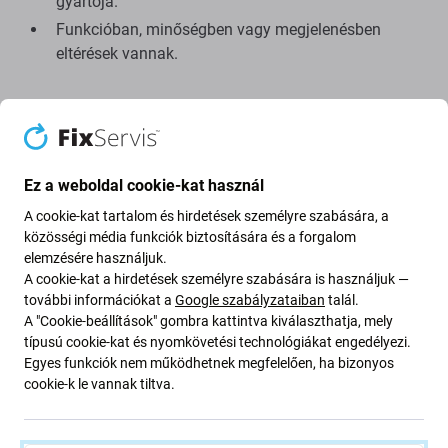
gyártója.
Funkcióban, minőségben vagy megjelenésben
eltérések vannak.
Az alábbiakban felsorolt ​​előnyök és hátrányok az eredeti
gyártó kijelzőjéhez viszonyítva.
Előnyök:
Ez a weboldal cookie-kat használ
Alacsony ár
A cookie-kat tartalom és hirdetések személyre szabására, a
LCD technológia használata
közösségi média funkciók biztosítására és a forgalom
elemzésére használjuk.
A cookie-kat a hirdetések személyre szabására is használjuk —
Hátrányok:
további információkat a
Google szabályzataiban
talál.
A "Cookie-beállítások" gombra kattintva kiválaszthatja, mely
Kisebb megjelenítési terület
típusú cookie-kat és nyomkövetési technológiákat engedélyezi.
Csökkentett frissítési gyakoriság
Egyes funkciók nem működhetnek megfelelően, ha bizonyos
cookie-k le vannak tiltva.
Kissé magasabb alsó széle
A valódi fekete nem jeleníthető meg
Csökkentett fényerő