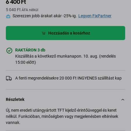
6 400 Ft
5 040 Ft
ÁFA nélkül
Szerezzen jobb árakat akár -25%-ig.
Legyen FixPartner
Hozzáadás a kosárhoz
RAKTÁRON 3 db
Kiszállítás a következő munkanapon. 10. aug. (rendelés
15:00 előtt)
A fenti megrendelésekre 20 000 Ft INGYENES szállítást kap
Részletek
Új, nem eredeti utángyártott TFT kijelző érintőüveggel és keret
nélkül. Funkcióban, minőségben vagy megjelenésben eltérések
vannak.