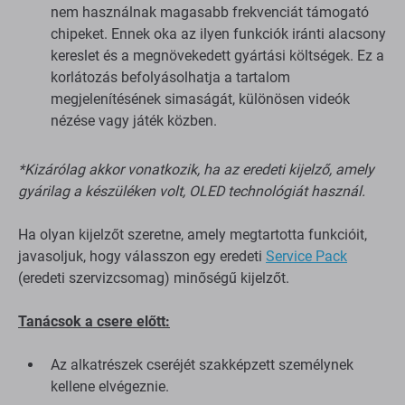
nem használnak magasabb frekvenciát támogató
chipeket. Ennek oka az ilyen funkciók iránti alacsony
kereslet és a megnövekedett gyártási költségek. Ez a
korlátozás befolyásolhatja a tartalom
megjelenítésének simaságát, különösen videók
nézése vagy játék közben.
*Kizárólag akkor vonatkozik, ha az eredeti kijelző, amely
gyárilag a készüléken volt, OLED technológiát használ.
Ha olyan kijelzőt szeretne, amely megtartotta funkcióit,
javasoljuk, hogy válasszon egy eredeti
Service Pack
(eredeti szervizcsomag) minőségű kijelzőt.
Tanácsok a csere előtt:
Az alkatrészek cseréjét szakképzett személynek
kellene elvégeznie.