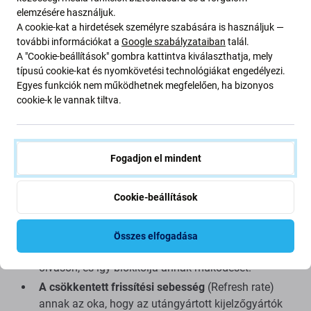
elemzésére használjuk.
Csökkentett fényerő
A cookie-kat a hirdetések személyre szabására is használjuk —
Alacsonyabb képfelbontás
további információkat a
Google szabályzataiban
talál.
Alacsonyabb megbízhatóság
A "Cookie-beállítások" gombra kattintva kiválaszthatja, mely
típusú cookie-kat és nyomkövetési technológiákat engedélyezi.
Szélesebb keret a kijelző körül
Egyes funkciók nem működhetnek megfelelően, ha bizonyos
Nem támogatja a Allways on display* funkciót
cookie-k le vannak tiltva.
Magasabb akkumulátor-fogyasztás az utángyártott
PRO OLED és az eredeti kijelzőhöz képest*
Vastagabb kijelzőpanel az Aftermarket PRO OLED és
Fogadjon el mindent
az eredeti kijelzőhöz képest*
Nem támogatja az ujjlenyomat-olvasót, a
Cookie-beállítások
közelségérzékelőt és a megvilágítás
* funkciót,
mivel az alkalmazott TFT-technológia
háttérvilágítással rendelkezik, amely
Összes elfogadása
megakadályozza, hogy a fény áthatoljon az optikai
olvasón, és így blokkolja annak működését.
A csökkentett frissítési sebesség
(Refresh rate)
annak az oka, hogy az utángyártott kijelzőgyártók