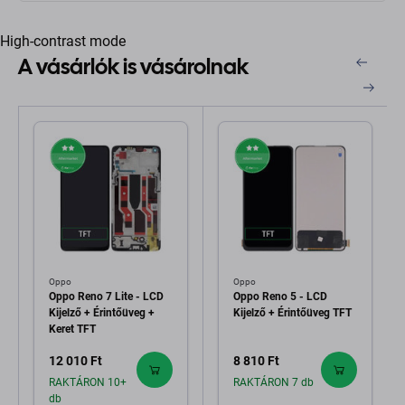
High-contrast mode
A vásárlók is vásárolnak
Oppo
Oppo
Oppo Reno 7 Lite - LCD
Oppo Reno 5 - LCD
Kijelző + Érintőüveg +
Kijelző + Érintőüveg TFT
Keret TFT
12 010 Ft
8 810 Ft
RAKTÁRON 10+
RAKTÁRON 7 db
db