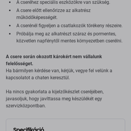
A cseréhez speciális eszközökre van szükség.
A csere előtt ellenőrizze az alkatrész
működőképességét.
A cserénél figyeljen a csatlakozók törékeny részeire.
Próbálja meg az alkatrészt száraz és pormentes,
közvetlen napfénytől mentes környezetben cserélni.
A csere során okozott károkért nem vállalunk
felelősséget.
Ha bármilyen kérdése van, kérjük, vegye fel velünk a
kapcsolatot a chaten keresztül.
Ha nincs gyakorlata a kijelzőkészlet cseréjében,
javasoljuk, hogy javíttassa meg készülékét egy
szervizközpontban.
Specifikáció