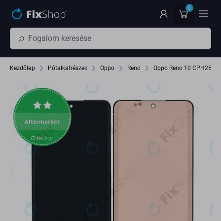
Ugrás az oldal fő részéhez
0
Kezdőlap
Pótalkatrészek
Oppo
Reno
Oppo Reno 10 CPH2531