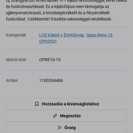
Új, utángyártott Aftermarket TFT kijelző érintőüveggel, keret nélkül
és funkcióvesztéssel. Ez a kijelzőtípus nem támogatja az
ujjlenyomatolvasót, a közelségérzékelő és a fényérzékelő
funkciókat. Csökkentett frissítési sebességgel rendelkezik.
Kategóriák
LCD Kijelző + Érintőüveg
,
Oppo Reno 10
CPH2531
Match-kód
OPRE10-15
Artikel
1100304486
Hozzáadás a kívánságlistához
Megosztás
Őrség