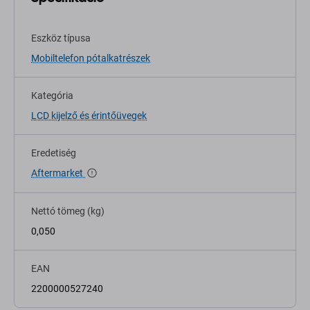
Eszköz típusa
Mobiltelefon pótalkatrészek
Kategória
LCD kijelző és érintőüvegek
Eredetiség
Aftermarket
Nettó tömeg (kg)
0,050
EAN
2200000527240