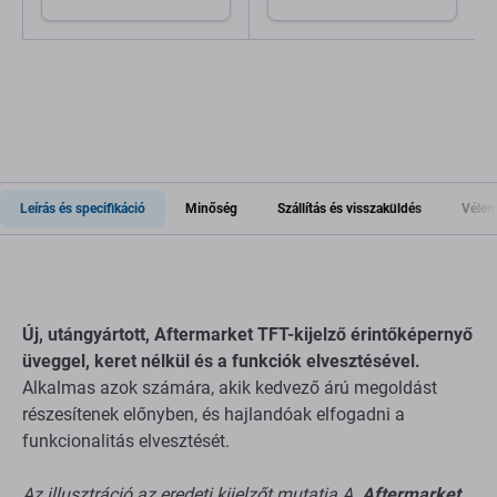
Leírás és specifikáció
Minőség
Szállítás és visszaküldés
Vélem
Új, utángyártott, Aftermarket TFT-kijelző érintőképernyő
üveggel, keret nélkül és a funkciók elvesztésével.
Alkalmas azok számára, akik kedvező árú megoldást
részesítenek előnyben, és hajlandóak elfogadni a
funkcionalitás elvesztését.
Az illusztráció az eredeti kijelzőt mutatja.A.
Aftermarket