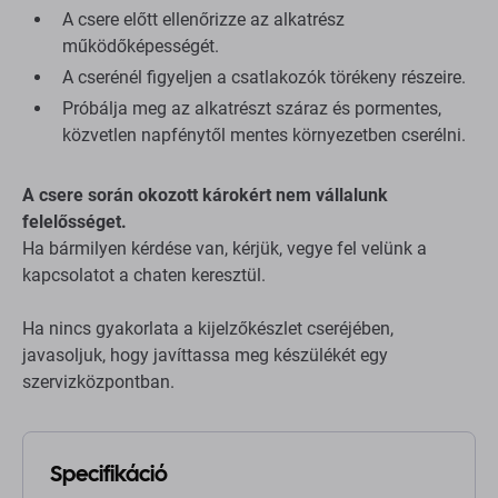
A csere előtt ellenőrizze az alkatrész
működőképességét.
A cserénél figyeljen a csatlakozók törékeny részeire.
Próbálja meg az alkatrészt száraz és pormentes,
közvetlen napfénytől mentes környezetben cserélni.
A csere során okozott károkért nem vállalunk
felelősséget.
Ha bármilyen kérdése van, kérjük, vegye fel velünk a
kapcsolatot a chaten keresztül.
Ha nincs gyakorlata a kijelzőkészlet cseréjében,
javasoljuk, hogy javíttassa meg készülékét egy
szervizközpontban.
Specifikáció