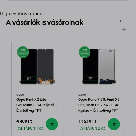
High-contrast mode
A vásárlók is vásárolnak
Oppo
Oppo
Oppo Find X2 Lite
Oppo Reno 7 5G, Find X5
CPH2005 - LCD Kijelző +
Lite, Nord CE 2 5G - LCD
Érintőüveg TFT
Kijelző + Érintőüveg TFT
4 400 Ft
11 210 Ft
RAKTÁRON 1 db
RAKTÁRON 2 db