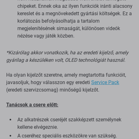
chipeket. Ennek oka az ilyen funkciók iránti alacsony
kereslet és a megnövekedett gyártási költségek. Ez a
korlátozás befolyásolhatja a tartalom
megjelenítésének simaságát, különösen videók
nézése vagy játék közben.
*Kizárólag akkor vonatkozik, ha az eredeti kijelző, amely
gyárilag a készüléken volt, OLED technológiát használ.
Ha olyan kijelzőt szeretne, amely megtartotta funkcióit,
javasoljuk, hogy válasszon egy eredeti
Service Pack
(eredeti szervizcsomag) minőségű kijelzőt.
Tanácsok a csere előtt:
Az alkatrészek cseréjét szakképzett személynek
kellene elvégeznie.
A cseréhez speciális eszközökre van szükség.