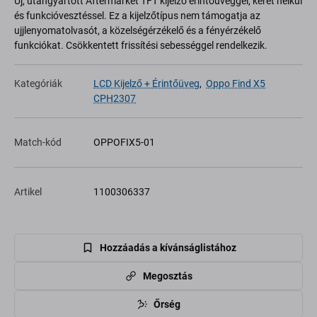
Új, utángyártott Aftermarket TFT kijelző érintőüveggel, keret nélkül
és funkcióvesztéssel. Ez a kijelzőtípus nem támogatja az
ujjlenyomatolvasót, a közelségérzékelő és a fényérzékelő
funkciókat. Csökkentett frissítési sebességgel rendelkezik.
Kategóriák
LCD Kijelző + Érintőüveg
,
Oppo Find X5
CPH2307
Match-kód
OPPOFIX5-01
Artikel
1100306337
Hozzáadás a kívánságlistához
Megosztás
Őrség