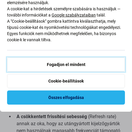
Csökkentett fényerő
elemzésére használjuk.
A cookie-kat a hirdetések személyre szabására is használjuk —
Alacsonyabb képfelbontás
további információkat a
Google szabályzataiban
talál.
Alacsonyabb megbízhatóság
A "Cookie-beállítások" gombra kattintva kiválaszthatja, mely
Szélesebb keret a kijelző körül
típusú cookie-kat és nyomkövetési technológiákat engedélyezi.
Egyes funkciók nem működhetnek megfelelően, ha bizonyos
Nem támogatja a Allways on display* funkciót
cookie-k le vannak tiltva.
Magasabb akkumulátor-fogyasztás az utángyártott
PRO OLED és az eredeti kijelzőhöz képest*
Vastagabb kijelzőpanel az Aftermarket PRO OLED és
az eredeti kijelzőhöz képest*
Fogadjon el mindent
Nem támogatja az ujjlenyomat-olvasót, a
közelségérzékelőt és a megvilágítás
* funkciót,
Cookie-beállítások
mivel az alkalmazott TFT-technológia
háttérvilágítással rendelkezik, amely
Összes elfogadása
megakadályozza, hogy a fény áthatoljon az optikai
olvasón, és így blokkolja annak működését.
A csökkentett frissítési sebesség
(Refresh rate)
annak az oka, hogy az utángyártott kijelzőgyártók
nem használnak magasabb frekvenciát támogató