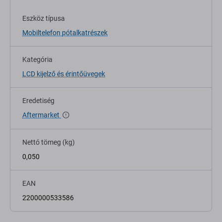
Eszköz típusa
Mobiltelefon pótalkatrészek
Kategória
LCD kijelző és érintőüvegek
Eredetiség
Aftermarket
Nettó tömeg (kg)
0,050
EAN
2200000533586