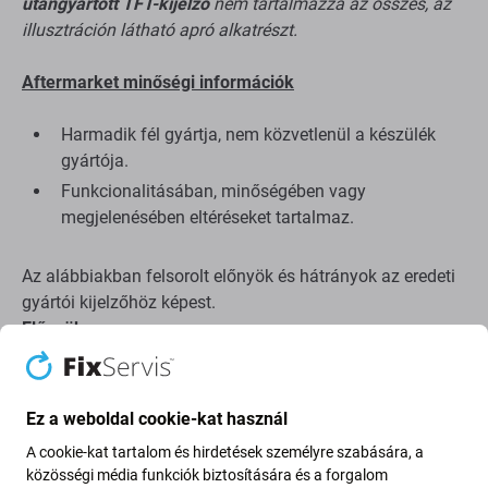
utángyártott TFT-kijelző
nem tartalmazza az összes, az
illusztráción látható apró alkatrészt.
Aftermarket minőségi információk
Harmadik fél gyártja, nem közvetlenül a készülék
gyártója.
Funkcionalitásában, minőségében vagy
megjelenésében eltéréseket tartalmaz.
Az alábbiakban felsorolt előnyök és hátrányok az eredeti
gyártói kijelzőhöz képest.
Előnyök
:
Alacsony ár
Ez a weboldal cookie-kat használ
Hátrányok
:
A cookie-kat tartalom és hirdetések személyre szabására, a
közösségi média funkciók biztosítására és a forgalom