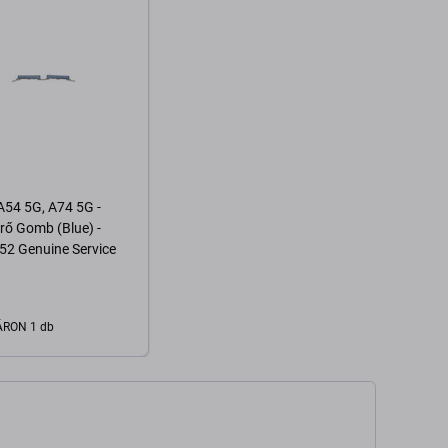
54 5G, A74 5G -
ő Gomb (Blue) -
2 Genuine Service
RON 1 db
Kosárba