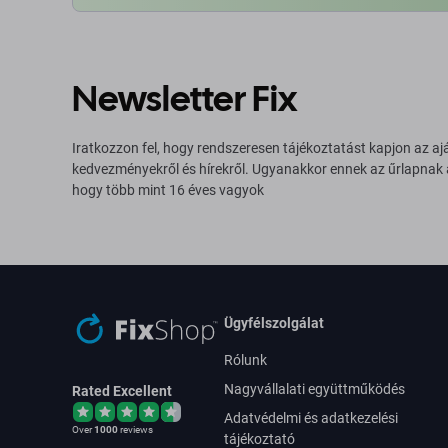
Newsletter Fix
Iratkozzon fel, hogy rendszeresen tájékoztatást kapjon az aj
kedvezményekről és hírekről. Ugyanakkor ennek az űrlapnak
hogy több mint 16 éves vagyok
Ügyfélszolgálat
Rólunk
Nagyvállalati együttműködés
Rated Excellent
Adatvédelmi és adatkezelési
Over
1000
reviews
tájékoztató