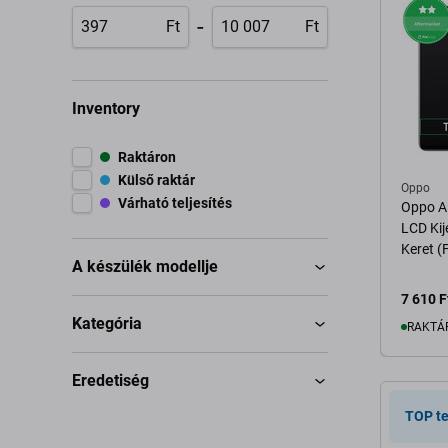
-
Ft
Ft
Inventory
Raktáron
Külső raktár
Oppo
Várható teljesítés
Oppo A
LCD Kij
Keret (
A készülék modellje
7 610 F
Kategória
RAKTÁ
Eredetiség
K
TOP t