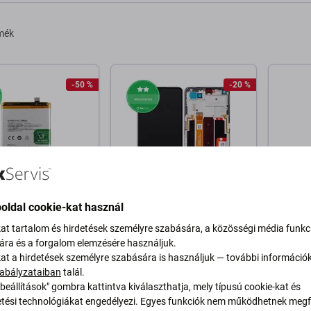
rmék
-50 %
-20 %
oldal cookie-kat használ
Oppo
Oppo
16, A16s, A54 5G,
Oppo A54 5G, A74 5G -
Oppo A
kat tartalom és hirdetések személyre szabására, a közösségi média funkc
 - Akkumulátor
LCD Kijelző + Érintőüveg +
Hanger
sára és a forgalom elemzésére használjuk.
5 5000mAh
Keret (Fluid Black) TFT
293205
kat a hirdetések személyre szabására is használjuk — további információ
Pack
abályzataiban
talál.
beállítások" gombra kattintva kiválaszthatja, mely típusú cookie-kat és
Ft
7 610 Ft
400 Ft
4 000 Ft
10 010 Ft
ési technológiákat engedélyezi. Egyes funkciók nem működhetnek megfe
RON 1 db
RAKTÁRON 4 db
RAKTÁ