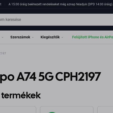
t
A 15:00 óráig beérkezett rendeléseket még aznap feladjuk (DPD 14:00 óráig). 
Szerszámok
Kiegészítők
Felújított iPhone és AirP
2197
po A74 5G CPH2197
 termékek