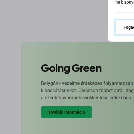
ha bizonyo
K
Fogad
Going Green
Bolygónk védelme érdekében folyamatosan ja
kibocsátásunkat. Olvasson többet arról, hog
a szénlábnyomunk csökkentése érdekében.
További információ