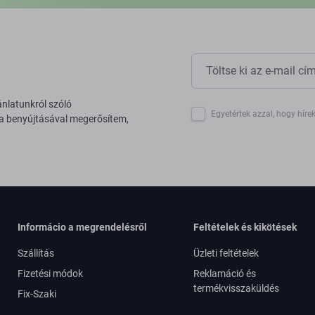
ánlatunkról szóló
Egyetértek azzal, hogy híre
 a benyújtásával megerősítem,
Informácio a megrendelésről
Feltételek és kikötések
Szállítás
Üzleti feltételek
Fizetési módok
Reklamáció és
termékvisszaküldés
Fix-Szaki