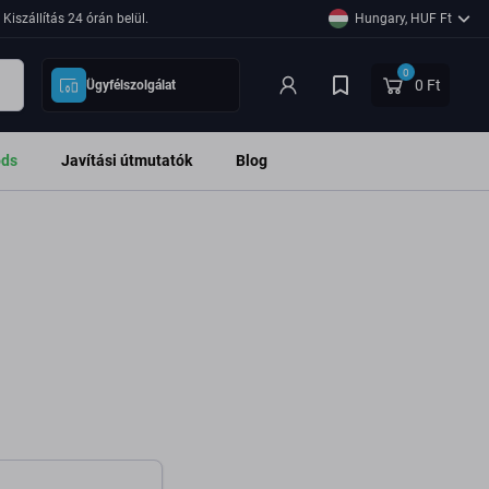
Kiszállítás 24 órán belül.
Hungary, HUF Ft
0
0 Ft
Ügyfélszolgálat
ods
Javítási útmutatók
Blog