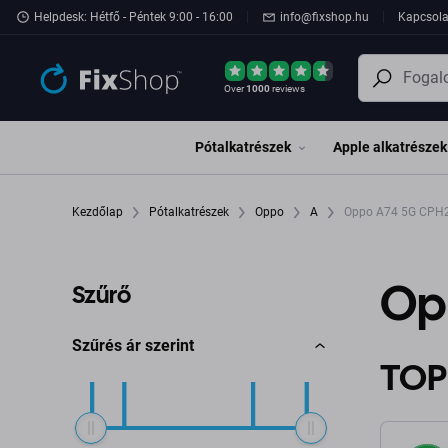
Ugrás az oldal fő részéhez
Helpdesk: Hétfő - Péntek 9:00 - 16:00
info@fixshop.hu
Kapcsola
Over
1000
reviews
Pótalkatrészek
Apple alkatrészek
Kezdőlap
Pótalkatrészek
Oppo
A
Oppo A74 5G CPH
Op
Szűrő
Szűrés ár szerint
TOP