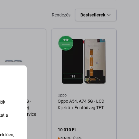
Rendezés:
Bestsellerek
Oppo
54 5G, A74 5G -
Oppo A54, A74 5G - LCD
iók
ő Gomb (Blue) -
Kijelző + Érintőüveg TFT
2 Genuine Service
kat a
10 010 Ft
lelően,
RON 1 db
RENDELÉSRE