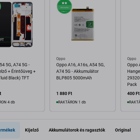
Oppo
Oppo
54 5G, A74 5G -
Oppo A16, A16s, A54 5G,
Oppo A
elző + Érintőüveg +
A74 5G - Akkumulátor
Hanger
Fluid Black) TFT
BLP805 5000mAh
293205
Pack
t
1 880 Ft
400 Ft
RON 4 db
RAKTÁRON 1 db
RAKTÁ
osárba
Kosárba
ermékek
Kijelző
Akkumulátorok és ragasztók
Original