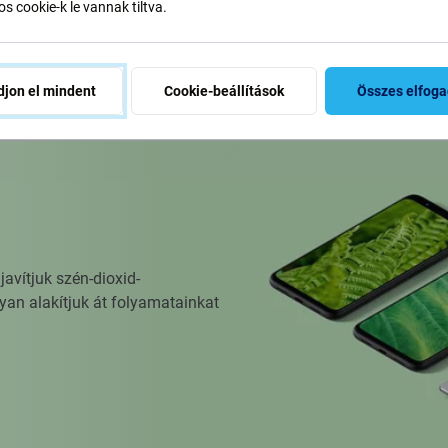
s cookie-k le vannak tiltva.
osárba
Kosárba
jon el mindent
Cookie-beállítások
Összes elfog
vítjuk szén-dioxid-
yan alakítjuk át folyamatainkat