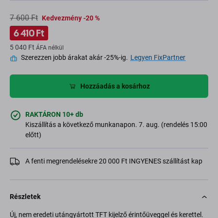
7 600 Ft
Kedvezmény -20 %
6 410 Ft
5 040 Ft
ÁFA nélkül
Szerezzen jobb árakat akár -25%-ig.
Legyen FixPartner
Hozzáadás a kosárhoz
RAKTÁRON 10+ db
Kiszállítás a következő munkanapon. 7. aug. (rendelés 15:00
előtt)
A fenti megrendelésekre 20 000 Ft INGYENES szállítást kap
Részletek
Új, nem eredeti utángyártott TFT kijelző érintőüveggel és kerettel.