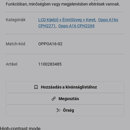
Funkcióban, minőségben vagy megjelenésben eltérések vannak.
Kategóriák
LCD Kijelző + Érintőüveg + Keret
,
Oppo A16s
CPH2271
,
Oppo A16 CPH2269
Match-kód
OPPOA16-02
Artikel
1100283485
Hozzáadás a kívánságlistához
Megosztás
Őrség
High-contrast mode