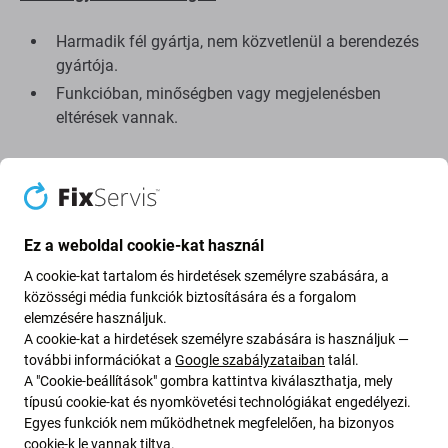
Harmadik fél gyártja, nem közvetlenül a berendezés
gyártója.
Funkcióban, minőségben vagy megjelenésben
eltérések vannak.
Az alábbiakban felsorolt ​​előnyök és hátrányok az eredeti
gyártó kijelzőjéhez viszonyítva.
Előnyök:
Ez a weboldal cookie-kat használ
Alacsony ár
A cookie-kat tartalom és hirdetések személyre szabására, a
LCD technológia használata
közösségi média funkciók biztosítására és a forgalom
elemzésére használjuk.
A cookie-kat a hirdetések személyre szabására is használjuk —
Hátrányok:
további információkat a
Google szabályzataiban
talál.
A "Cookie-beállítások" gombra kattintva kiválaszthatja, mely
Kisebb megjelenítési terület
típusú cookie-kat és nyomkövetési technológiákat engedélyezi.
Egyes funkciók nem működhetnek megfelelően, ha bizonyos
Kissé magasabb alsó széle
cookie-k le vannak tiltva.