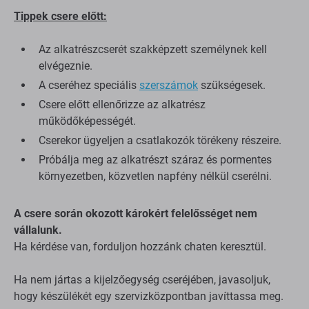
Tippek csere előtt:
Az alkatrészcserét szakképzett személynek kell
elvégeznie.
A cseréhez speciális
szerszámok
szükségesek.
Csere előtt ellenőrizze az alkatrész
működőképességét.
Cserekor ügyeljen a csatlakozók törékeny részeire.
Próbálja meg az alkatrészt száraz és pormentes
környezetben, közvetlen napfény nélkül cserélni.
A csere során okozott károkért felelősséget nem
vállalunk.
Ha kérdése van, forduljon hozzánk chaten keresztül.
Ha nem jártas a kijelzőegység cseréjében, javasoljuk,
hogy készülékét egy szervizközpontban javíttassa meg.