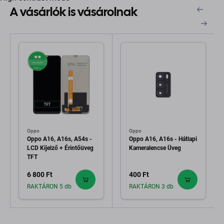
A vásárlók is vásárolnak
Oppo
Oppo
Oppo A16, A16s, A54s -
Oppo A16, A16s - Hátlapi
LCD Kijelző + Érintőüveg
Kameralencse Üveg
TFT
6 800 Ft
400 Ft
RAKTÁRON 5 db
RAKTÁRON 3 db