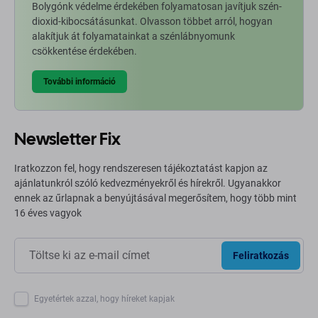
Bolygónk védelme érdekében folyamatosan javítjuk szén-
dioxid-kibocsátásunkat. Olvasson többet arról, hogyan
alakítjuk át folyamatainkat a szénlábnyomunk
csökkentése érdekében.
További információ
Newsletter Fix
Iratkozzon fel, hogy rendszeresen tájékoztatást kapjon az
ajánlatunkról szóló kedvezményekről és hírekről. Ugyanakkor
ennek az űrlapnak a benyújtásával megerősítem, hogy több mint
16 éves vagyok
Feliratkozás
Egyetértek azzal, hogy híreket kapjak