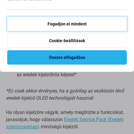
A valódi fekete nem jeleníthető meg
Csökkentett fényerő
Alacsonyabb felbontás
Fogadjon el mindent
Alacsonyabb megbízhatóság
Szélesebb keret a kijelző körül
Cookie-beállítások
Nem támogatja az Allways on display funkciót*
Magasabb akkumulátor-fogyasztás az Aftermarket
Összes elfogadása
PRO-hoz és az eredeti kijelzőhöz képest*
Vastagabb kijelzőpanel az Aftermarket PRO-hoz és
az eredeti kijelzőhöz képest*
*Ez csak akkor érvényes, ha a gyárilag az eszközön lévő
eredeti kijelző OLED technológiát használ.
Ha olyan kijelzőre vágyik, amely megőrizte a funkciókat,
javasoljuk, hogy válasszon
Eredeti Service Pack (Eredeti
szervizcsomag)
minőségű kijelzőt.