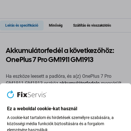
Leírás és specifikáció
Minőség
Szállítás és visszaküldés
Akkumulátorfedél a következőhöz:
OnePlus 7 Pro GM1911 GM1913
Ha eszköze leesett a padlóra, és a(z) OnePlus 7 Pro
GM1911 GM1913 eszköz
akkumulátorfedele
megsérült,
akkor ezt az alkatrészt
kell
megjavítania.
Alkatrészek minősége
Ez a weboldal cookie-kat használ
A cookie-kat tartalom és hirdetések személyre szabására, a
Minőség: Utángyártott
- Az Aftermarket néven értékesített
közösségi média funkciók biztosítására és a forgalom
alkatrész ugyanazon szabványok, specifikációk és
elemzésére használjuk.