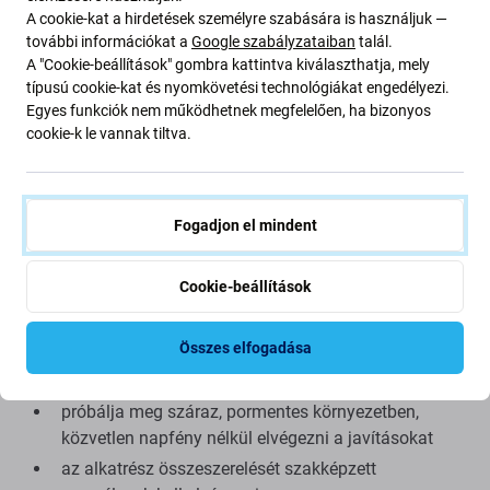
anyagok szerint készül, mint az eredeti. Ez az eredeti
A cookie-kat a hirdetések személyre szabására is használjuk —
másolata, és az utángyártott alkatrész (ritka esetekben)
további információkat a
Google szabályzataiban
talál.
minimális eltéréseket mutathat a funkcionalitásban, a
A "Cookie-beállítások" gombra kattintva kiválaszthatja, mely
minőségben vagy a megjelenésben. Ha többet szeretne
típusú cookie-kat és nyomkövetési technológiákat engedélyezi.
megtudni a minőségről, olvassa el blogunkat, ahol
Egyes funkciók nem működhetnek megfelelően, ha bizonyos
cookie-k le vannak tiltva.
részletesebben a minőségre összpontosítunk.
Összeszerelés és tippek:
Fogadjon el mindent
kínálatunkban megtalálható speciális szerszámok
szükségesek az össze- és szétszereléshez
Cookie-beállítások
összeszerelés közben ügyeljen a csatlakozók
törékeny részeire
Összes elfogadása
összeszerelés előtt tesztelje az alkatrész
működőképességét
próbálja meg száraz, pormentes környezetben,
közvetlen napfény nélkül elvégezni a javításokat
az alkatrész összeszerelését szakképzett