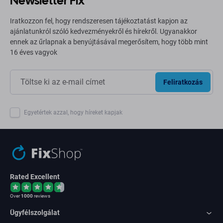
Newsletter Fix
Iratkozzon fel, hogy rendszeresen tájékoztatást kapjon az
ajánlatunkról szóló kedvezményekről és hírekről. Ugyanakkor
ennek az űrlapnak a benyújtásával megerősítem, hogy több mint
16 éves vagyok
Feliratkozás
Egyetértek azzal, hogy híreket kapjak
Rated Excellent
Over
1000
reviews
Ügyfélszolgálat