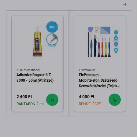
ZLD International
FixPremium
Adhesive Ragasztó T-
FixPremium -
8000 - 50ml (Átlátszó)
Mobiltelefon Szétszedő
Szerszámkészlet (Teljes)
11in1
2 400 Ft
4 000 Ft
RAKTÁRON 2 db
RENDELÉSRE