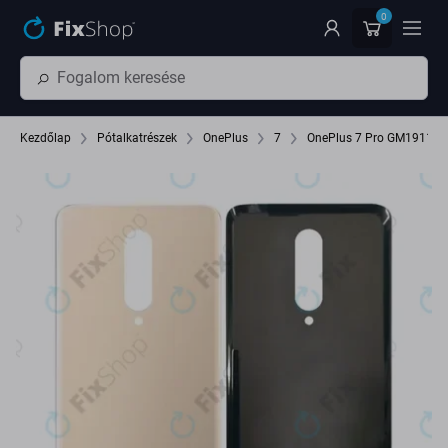
Ugrás az oldal fő részéhez
0
Kezdőlap
Pótalkatrészek
OnePlus
7
OnePlus 7 Pro GM1911 