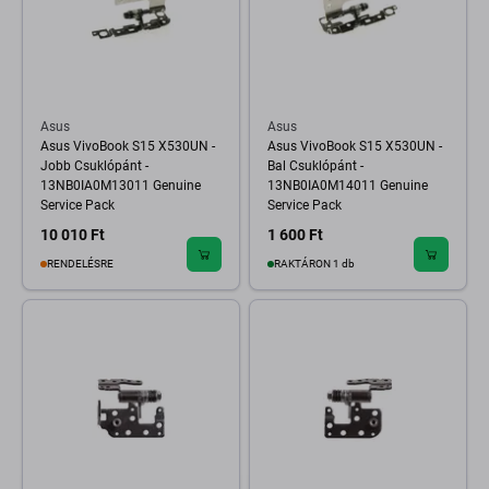
Asus
Asus
Asus VivoBook S15 X530UN -
Asus VivoBook S15 X530UN -
Jobb Csuklópánt -
Bal Csuklópánt -
13NB0IA0M13011 Genuine
13NB0IA0M14011 Genuine
Service Pack
Service Pack
10 010 Ft
1 600 Ft
RENDELÉSRE
RAKTÁRON 1 db