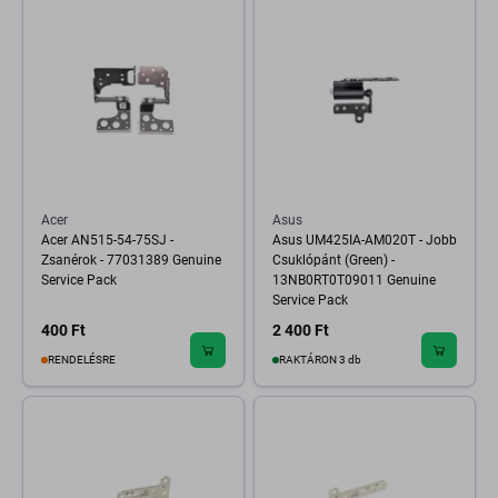
Acer
Asus
Acer AN515-54-75SJ -
Asus UM425IA-AM020T - Jobb
Zsanérok - 77031389 Genuine
Csuklópánt (Green) -
Service Pack
13NB0RT0T09011 Genuine
Service Pack
400 Ft
2 400 Ft
RENDELÉSRE
RAKTÁRON 3 db