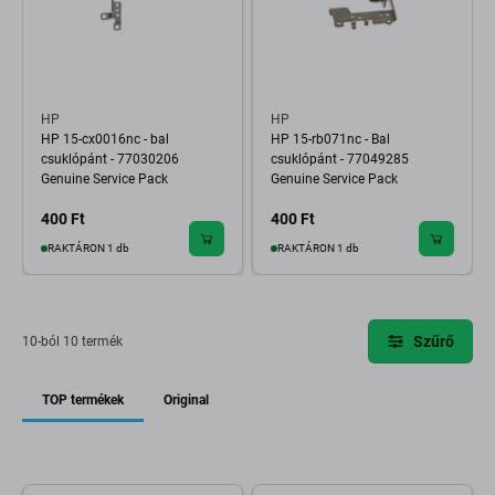
HP
HP
HP 15-cx0016nc - bal
HP 15-rb071nc - Bal
csuklópánt - 77030206
csuklópánt - 77049285
Genuine Service Pack
Genuine Service Pack
400 Ft
400 Ft
RAKTÁRON 1 db
RAKTÁRON 1 db
Szűrő
10-ból 10 termék
TOP termékek
Original