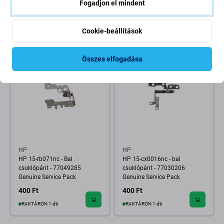
Fogadjon el mindent
Pack
2 000 Ft
400 Ft
RAKTÁRON 1 db
RAKTÁRON 1 db
Cookie-beállítások
Összes elfogadása
HP
HP
HP 15-rb071nc - Bal
HP 15-cx0016nc - bal
csuklópánt - 77049285
csuklópánt - 77030206
Genuine Service Pack
Genuine Service Pack
400 Ft
400 Ft
RAKTÁRON 1 db
RAKTÁRON 1 db