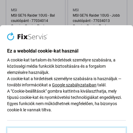
MSI
MSI
MSI GE76 Raider 10UG - Bal
MSI GE76 Raider 10UG - Jobb
csuklópánt - 77034014
csuklópánt - 77034013
Genuine Service Pack
Genuine Service Pack
11 610 Ft
2 400 Ft
RAKTÁRON 1 db
RAKTÁRON 1 db
Ez a weboldal cookie-kat használ
A cookie-kat tartalom és hirdetések személyre szabására, a
közösségi média funkciók biztosítására és a forgalom
elemzésére használjuk.
A cookie-kat a hirdetések személyre szabására is használjuk —
további információkat a
Google szabályzataiban
talál.
A "Cookie-beállítások" gombra kattintva kiválaszthatja, mely
típusú cookie-kat és nyomkövetési technológiákat engedélyezi.
Egyes funkciók nem működhetnek megfelelően, ha bizonyos
cookie-k le vannak tiltva.
Asus
HP
Asus UX303LN - Zsanérok -
HP 15-rb070nc - Bal
77031458 Genuine Service
csuklópánt burkolat -
Pack
77030072 Genuine Service