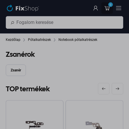
Ugrás az oldal fő részéhez
0
Kezdőlap
Pótalkatrészek
Notebook pótalkatrészek
Zsanérok
Zsanér
TOP termékek