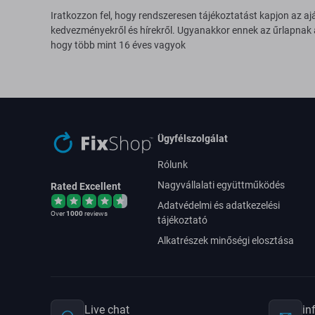
Iratkozzon fel, hogy rendszeresen tájékoztatást kapjon az aj
kedvezményekről és hírekről. Ugyanakkor ennek az űrlapnak
hogy több mint 16 éves vagyok
Ügyfélszolgálat
Rólunk
Nagyvállalati együttműködés
Rated Excellent
Adatvédelmi és adatkezelési
Over
1000
reviews
tájékoztató
Alkatrészek minőségi elosztása
Live chat
in