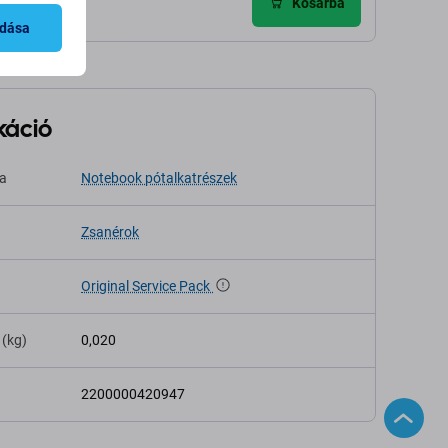
ldés
Kosárba
adása
káció
sa
Notebook pótalkatrészek
Zsanérok
Original Service Pack
 (kg)
0,020
2200000420947