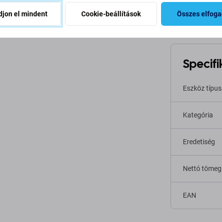
Leírás és specifikáció
Minőség
Szállítás és visszakü
jon el mindent
Cookie-beállítások
Összes elfog
Specifi
Eszköz típu
Kategória
Eredetiség
Nettó tömeg
EAN