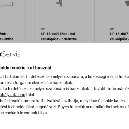
HP
HP
rok -
HP 15-cx0016nc - bal
HP 15-rb071
 Service
csuklópánt - 77030206
csuklópánt 
Genuine Service Pack
Genuine Ser
400 Ft
400 Ft
RAKTÁRON 1 db
RAKTÁRON 
oldal cookie-kat használ
kat tartalom és hirdetések személyre szabására, a közösségi média funkc
a kosárhoz
Hozzáadás a kosárhoz
Hozzáa
sára és a forgalom elemzésére használjuk.
kat a hirdetések személyre szabására is használjuk — további információ
abályzataiban
talál.
beállítások" gombra kattintva kiválaszthatja, mely típusú cookie-kat és
ési technológiákat engedélyezi. Egyes funkciók nem működhetnek megfe
s cookie-k le vannak tiltva.