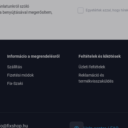
ánlatunkról szóló
Egyetértek azzal, hogy híre
 a benyújtásával megerősítem,
Informácio a megrendelésről
Feltételek és kikötések
Szállítás
Üzleti feltételek
Fizetési módok
Reklamáció és
termékvisszaküldés
Fix-Szaki
fo@fixshop.hu