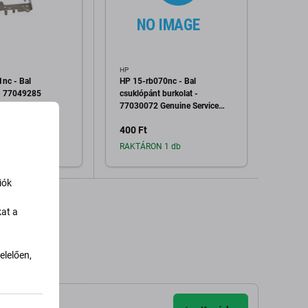
HP
MSI
nc - Bal
HP 15-rb070nc - Bal
MSI G
- 77049285
csuklópánt burkolat -
csukl
vice Pack
77030072 Genuine Service
Genui
Pack
400 Ft
2 400
1 db
RAKTÁRON 1 db
Raktá
iók
dás a kosárhoz
Hozzáadás a kosárhoz
H
kat a
lelően,