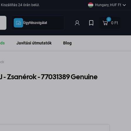
Kiszállítás 24 órán belül.
Hungary, HUF Ft
0
0 Ft
Ügyfélszolgálat
ods
Javítási útmutatók
Blog
ack
J - Zsanérok - 77031389 Genuine