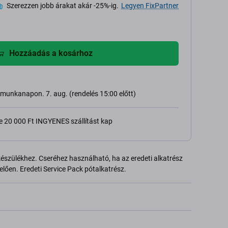
Szerezzen jobb árakat akár -25%-ig.
Legyen FixPartner
Hozzáadás a kosárhoz
 munkanapon. 7. aug. (rendelés 15:00 előtt)
e 20 000 Ft INGYENES szállítást kap
szülékhez. Cseréhez használható, ha az eredeti alkatrész
lően. Eredeti Service Pack pótalkatrész.