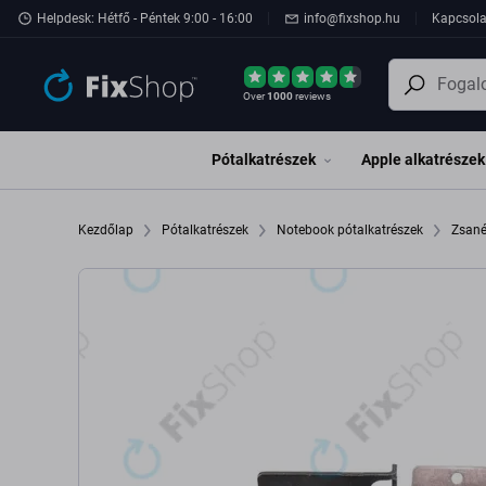
Ugrás az oldal fő részéhez
Helpdesk: Hétfő - Péntek 9:00 - 16:00
info@fixshop.hu
Kapcsola
Over
1000
reviews
Pótalkatrészek
Apple alkatrészek
Kezdőlap
Pótalkatrészek
Notebook pótalkatrészek
Zsan