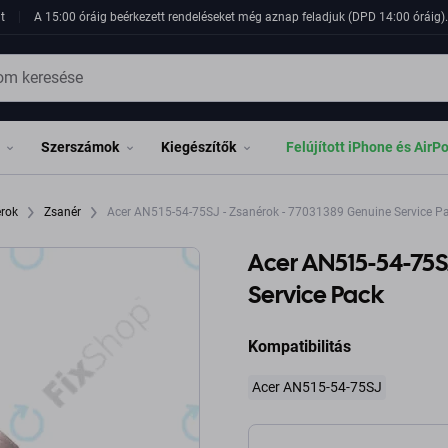
t
A 15:00 óráig beérkezett rendeléseket még aznap feladjuk (DPD 14:00 óráig). 
Szerszámok
Kiegészítők
Felújított iPhone és AirP
érok
Zsanér
Acer AN515-54-75SJ - Zsanérok - 77031389 Genuine Service P
Acer AN515-54-75S
Service Pack
Kompatibilitás
Acer AN515-54-75SJ