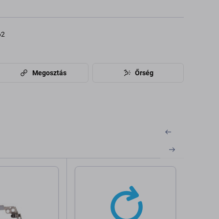
62
Megosztás
Őrség