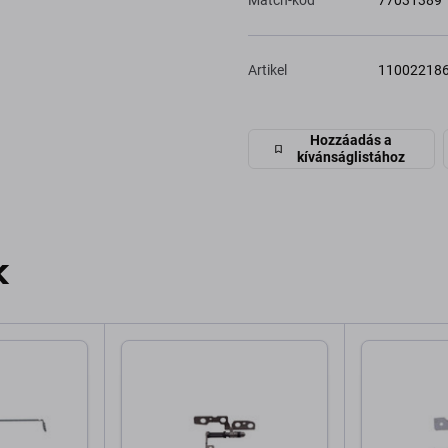
Match-kód
77031389
Artikel
11002218
Hozzáadás a
kívánságlistához
k