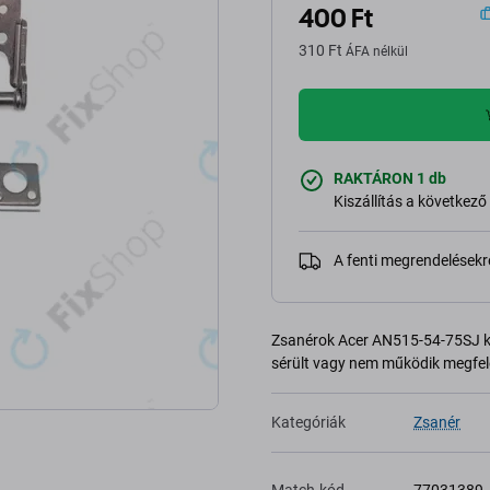
400 Ft
310 Ft
ÁFA nélkül
RAKTÁRON 1 db
Kiszállítás a következő
A fenti megrendelésekr
Zsanérok Acer AN515-54-75SJ ké
sérült vagy nem működik megfele
Kategóriák
Zsanér