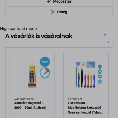
Megosztás
Őrség
High-contrast mode
A vásárlók is vásárolnak
ZLD International
FixPremium
Adhesive Ragasztó T-
FixPremium -
8000 - 50ml (Átlátszó)
Mobiltelefon Szétszedő
Szerszámkészlet (Teljes)
11in1