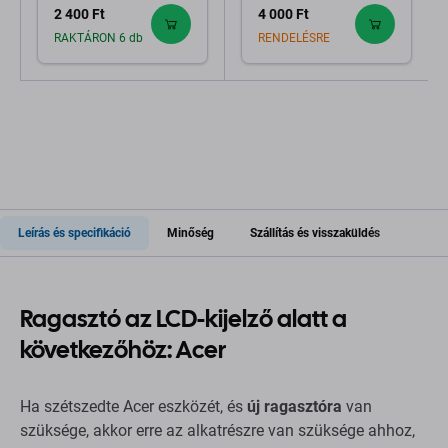
2 400 Ft
4 000 Ft
RAKTÁRON 6 db
RENDELÉSRE
Leírás és specifikáció
Minőség
Szállítás és visszaküldés
Ragasztó az LCD-kijelző alatt a
következőhöz: Acer
Ha szétszedte Acer eszközét, és
új ragasztóra
van
szüksége, akkor erre az alkatrészre van szüksége ahhoz,