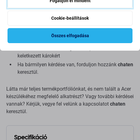
Fogadjon el mindent
működőképességét
próbálja meg száraz, pormentes környezetben,
Cookie-beállítások
közvetlen napfény nélkül elvégezni a javításokat
az alkatrész összeszerelését szakképzett
Összes elfogadása
személynek kell elvégeznie
nem vállalunk felelősséget a telepítés során
keletkezett károkért
Ha bármilyen kérdése van, forduljon hozzánk
chaten
keresztül.
Látta már teljes termékportfóliónkat, és nem talált a Acer
készülékéhez megfelelő alkatrészt? Vagy további kérdései
vannak? Kérjük, vegye fel velünk a kapcsolatot
chaten
keresztül.
Specifikáció