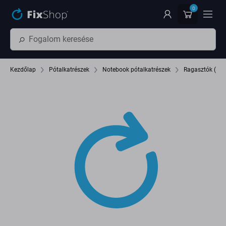
Ugrás az oldal fő részéhez
0
Kezdőlap
Pótalkatrészek
Notebook pótalkatrészek
Ragasztók (Adh