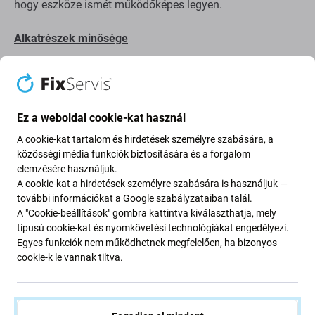
hogy eszköze ismét működőképes legyen.
Alkatrészek minősége
Minőség: Eredeti szervizcsomag
– az alkatrész eredeti
alkatrész, azaz a berendezés gyártója (Acer) szállítja. Az
alkatrész a lehető legmagasabb minőségű a piacon, és
Ez a weboldal cookie-kat használ
100%-ban megegyezik a gyárilag a készülékben lévővel.
Ha többet szeretne megtudni a minőségről, olvassa el
A cookie-kat tartalom és hirdetések személyre szabására, a
közösségi média funkciók biztosítására és a forgalom
blogunkat, ahol részletesebben a minőségre
elemzésére használjuk.
összpontosítunk.
A cookie-kat a hirdetések személyre szabására is használjuk —
további információkat a
Google szabályzataiban
talál.
Összeszerelés és tippek:
A "Cookie-beállítások" gombra kattintva kiválaszthatja, mely
típusú cookie-kat és nyomkövetési technológiákat engedélyezi.
kínálatunkban megtalálható speciális szerszámok
Egyes funkciók nem működhetnek megfelelően, ha bizonyos
szükségesek az össze- és szétszereléshez
cookie-k le vannak tiltva.
összeszerelés közben ügyeljen a csatlakozók
törékeny részeire
összeszerelés előtt tesztelje az alkatrész