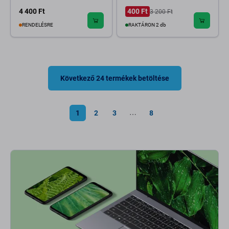
4 400 Ft
400 Ft
3 200 Ft
RENDELÉSRE
RAKTÁRON 2 db
Következő 24 termékek betöltése
1
2
3
8
⋯