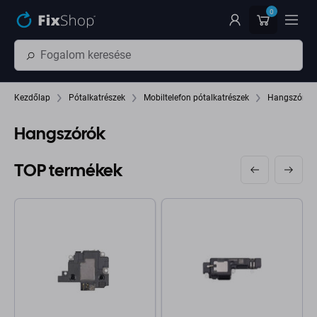
Ugrás az oldal fő részéhez
0
Kezdőlap
Pótalkatrészek
Mobiltelefon pótalkatrészek
Hangszórók, 
Hangszórók
TOP termékek