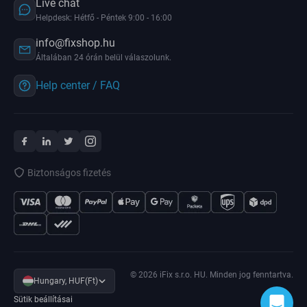
Live chat
Helpdesk: Hétfő - Péntek 9:00 - 16:00
info@fixshop.hu
Általában 24 órán belül válaszolunk.
Help center / FAQ
Biztonságos fizetés
© 2026 iFix s.r.o. HU. Minden jog fenntartva.
Hungary, HUF(Ft)
Sütik beállításai