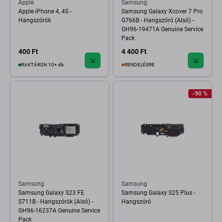
Apple
Samsung
Apple iPhone 4, 4S -
Samsung Galaxy Xcover 7 Pro
Hangszórók
G766B - Hangszóró (Alsó) -
GH96-19471A Genuine Service
Pack
400 Ft
4 400 Ft
RAKTÁRON 10+ db
RENDELÉSRE
-90 %
Samsung
Samsung
Samsung Galaxy S23 FE
Samsung Galaxy S25 Plus -
S711B - Hangszórók (Alsó) -
Hangszóró
GH96-16237A Genuine Service
Pack