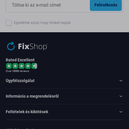
Feliratkozás
Egyetértek azzal, hogy híreket kapjak
Rated Excellent
Over
1000
reviews
Ügyfélszolgálat
Informácio a megrendelésről
Feltételek és kikötések