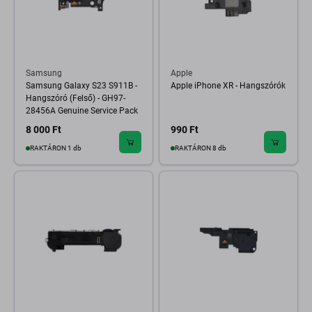
Samsung
Apple
Samsung Galaxy S23 S911B -
Apple iPhone XR - Hangszórók
Hangszóró (Felső) - GH97-
28456A Genuine Service Pack
8 000 Ft
990 Ft
RAKTÁRON 1 db
RAKTÁRON 8 db