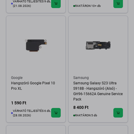
VÁRHATÓ TELJESÍTÉS 9 db,
(21.08.2026)
RAKTÁRON 10+ db
Google
Samsung
Hangszóró Google Pixel 10
Samsung Galaxy S23 Ultra
Pro XL
S918B - Hangszóró (Alsó) -
GH96-15662A Genuine Service
Pack
1 590 Ft
8 400 Ft
VÁRHATÓ TELJESÍTÉS 6 db,
(28.08.2026)
RAKTÁRON 5 db