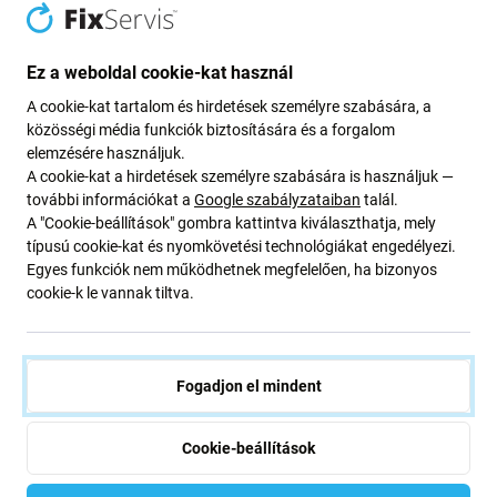
400 Ft
1 590 Ft
790 Ft
RAKTÁRON 10+ db
RAKTÁRON 6 db
Ez a weboldal cookie-kat használ
A cookie-kat tartalom és hirdetések személyre szabására, a
közösségi média funkciók biztosítására és a forgalom
elemzésére használjuk.
A cookie-kat a hirdetések személyre szabására is használjuk —
további információkat a
Google szabályzataiban
talál.
A "Cookie-beállítások" gombra kattintva kiválaszthatja, mely
típusú cookie-kat és nyomkövetési technológiákat engedélyezi.
Egyes funkciók nem működhetnek megfelelően, ha bizonyos
cookie-k le vannak tiltva.
Apple
Samsung
Apple iPhone 13 Mini -
Samsung Galaxy A56 A566E -
Hangszóró
Hangszóró (Alsó)
Fogadjon el mindent
2 000 Ft
1 590 Ft
VÁRHATÓ TELJESÍTÉS 2 db,
RAKTÁRON 8 db
(28.08.2026)
Cookie-beállítások