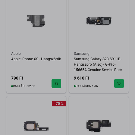
Apple
Samsung
Apple iPhone XS - Hangszórók
Samsung Galaxy S23 S911B -
Hangszóró (Alsó) - GH96-
15665A Genuine Service Pack
790 Ft
9 610 Ft
RAKTÁRON 2 db
RAKTÁRON 1 db
-70 %