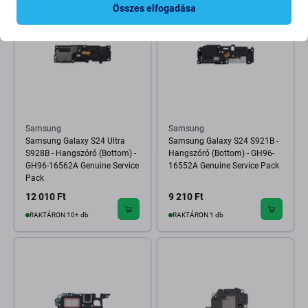
Összes elfogadása
Samsung
Samsung
Samsung Galaxy S24 Ultra
Samsung Galaxy S24 S921B -
S928B - Hangszóró (Bottom) -
Hangszóró (Bottom) - GH96-
GH96-16562A Genuine Service
16552A Genuine Service Pack
Pack
12 010 Ft
9 210 Ft
RAKTÁRON 10+ db
RAKTÁRON 1 db