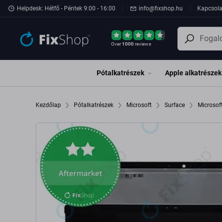
Ugrás az oldal fő részéhez
Helpdesk: Hétfő - Péntek 9:00 - 16:00
info@fixshop.hu
Kapcsola
Over
1000
reviews
Pótalkatrészek
Apple alkatrészek
Kezdőlap
Pótalkatrészek
Microsoft
Surface
Microsof