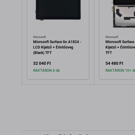
Microsoft
Microsoft
Microsoft Surface Go A1824 -
Microsoft Surface
LCD Kijelző + Érintőüveg
Kijelző + Érintőüv
(Black) TFT
TFT
32 040 Ft
54 480 Ft
RAKTÁRON 6 db
RAKTÁRON 10+ d
Hozzáadás a kosárhoz
Hozzáadás 