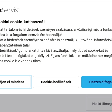
Leírás és specifikáció
Minőség
Szállítás és visszakü
oldal cookie-kat használ
g a következőhöz:
kat tartalom és hirdetések személyre szabására, a közösségi média funkc
sára és a forgalom elemzésére használjuk.
Specifi
kat a hirdetések személyre szabására is használjuk — további információ
abályzataiban
talál.
Eszköz típu
beállítások" gombra kattintva kiválaszthatja, mely típusú cookie-kat és
ési technológiákat engedélyezi. Egyes funkciók nem működhetnek megfe
rosoft Surface Book eszközén, akkor erre az
s cookie-k le vannak tiltva.
Kategória
 teljesen működőképes legyen.
Szín
jon el mindent
Cookie-beállítások
Összes elfog
Eredetiség
Nettó tömeg