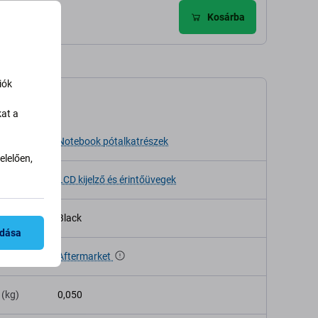
ldés
Kosárba
iók
káció
kat a
sa
Notebook pótalkatrészek
lelően,
LCD kijelző és érintőüvegek
Black
adása
Aftermarket
 (kg)
0,050