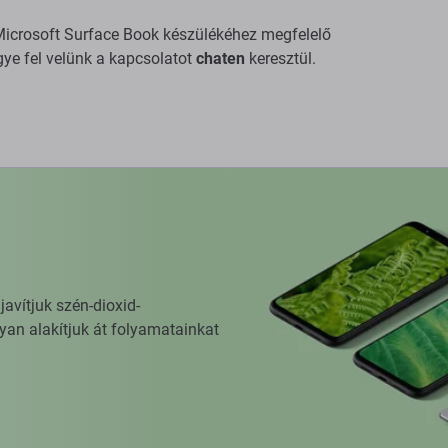
a Microsoft Surface Book készülékéhez megfelelő
gye fel velünk a kapcsolatot
chaten
keresztül.
vítjuk szén-dioxid-
yan alakítjuk át folyamatainkat