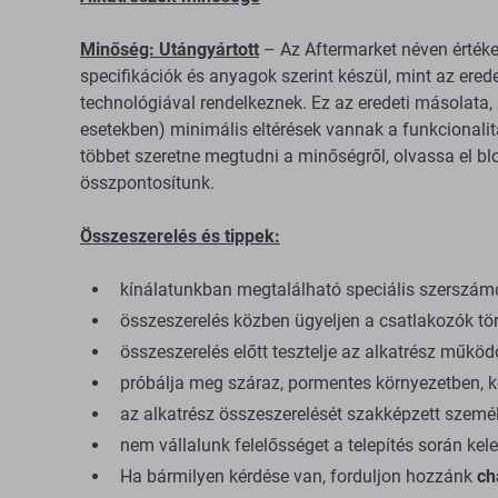
Minőség: Utángyártott
– Az Aftermarket néven értéke
specifikációk és anyagok szerint készül, mint az ered
technológiával rendelkeznek. Ez az eredeti másolata, az
esetekben) minimális eltérések vannak a funkcional
többet szeretne megtudni a minőségről, olvassa el b
összpontosítunk.
Összeszerelés és tippek:
kínálatunkban megtalálható speciális szerszám
összeszerelés közben ügyeljen a csatlakozók tör
összeszerelés előtt tesztelje az alkatrész műkö
próbálja meg száraz, pormentes környezetben, kö
az alkatrész összeszerelését szakképzett személ
nem vállalunk felelősséget a telepítés során kele
Ha bármilyen kérdése van, forduljon hozzánk
ch