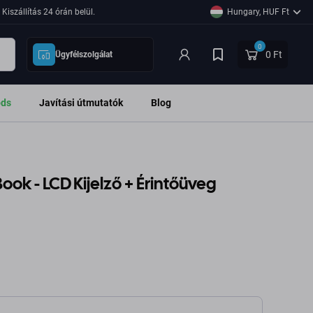
Kiszállítás 24 órán belül.
Hungary, HUF Ft
0
0 Ft
Ügyfélszolgálat
ods
Javítási útmutatók
Blog
ook - LCD Kijelző + Érintőüveg