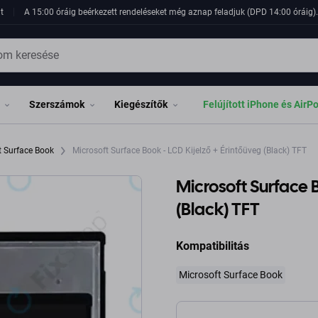
t
A 15:00 óráig beérkezett rendeléseket még aznap feladjuk (DPD 14:00 óráig). 
Szerszámok
Kiegészítők
Felújított iPhone és AirP
t Surface Book
Microsoft Surface Book - LCD Kijelző + Érintőüveg (Black) TFT
Microsoft Surface B
(Black) TFT
Kompatibilitás
Microsoft Surface Book