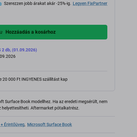
Szerezzen jobb árakat akár -25%-ig.
Legyen FixPartner
Hozzáadás a kosárhoz
 db, (01.09.2026)
.09.2026
e 20 000 Ft INGYENES szállítást kap
oft Surface Book modellhez. Ha az eredeti megsérült, nem
 helyettesítheti. Aftermarket pótalkatrész.
 + Érintőüveg
,
Microsoft Surface Book