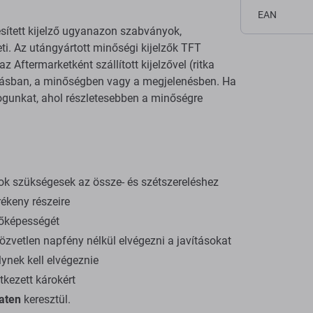
EAN
sített kijelző ugyanazon szabványok,
eti. Az utángyártott minőségi kijelzők TFT
 Aftermarketként szállított kijelzővel (ritka
itásban, a minőségben vagy a megjelenésben. Ha
logunkat, ahol részletesebben a minőségre
ok szükségesek az össze- és szétszereléshez
ékeny részeire
dőképességét
zvetlen napfény nélkül elvégezni a javításokat
ynek kell elvégeznie
tkezett károkért
aten
keresztül.