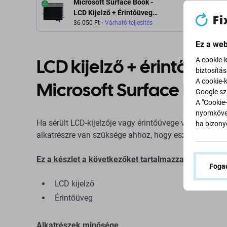
Microsoft Surface Book -
LCD Kijelző + Érintőüveg
(Black) TFT
36 050 Ft
Várható teljesítés
Ez a web
LCD kijelző + érintőüve
A cookie-
biztosítá
A cookie-
Microsoft Surface Book
Google sz
A "Cookie-
nyomkövet
Ha sérült LCD-kijelzője vagy érintőüvege van a(z) Mic
ha bizonyo
alkatrészre van szüksége ahhoz, hogy eszköze ismét
Ez a készlet a következőket tartalmazza:
Fogad
LCD kijelző
Érintőüveg
Alkatrészek minősége