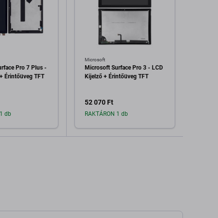
Microsoft
Microso
rface Pro 7 Plus -
Microsoft Surface Pro 3 - LCD
Micros
 + Érintőüveg TFT
Kijelző + Érintőüveg TFT
Kijelz
LP123
52 070 Ft
51 27
1 db
RAKTÁRON 1 db
Raktá
dás a kosárhoz
Hozzáadás a kosárhoz
H