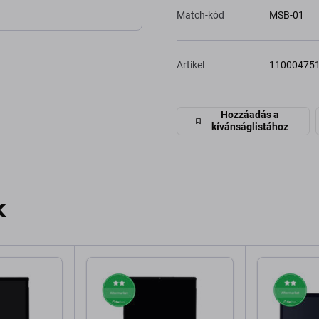
Match-kód
MSB-01
Artikel
11000475
Hozzáadás a
kívánságlistához
k