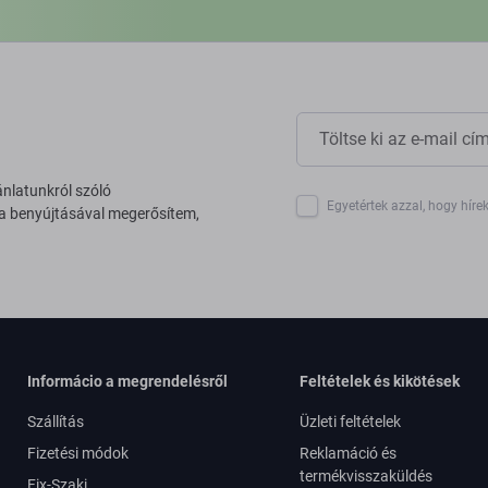
ánlatunkról szóló
Egyetértek azzal, hogy híre
 a benyújtásával megerősítem,
Informácio a megrendelésről
Feltételek és kikötések
Szállítás
Üzleti feltételek
Fizetési módok
Reklamáció és
termékvisszaküldés
Fix-Szaki