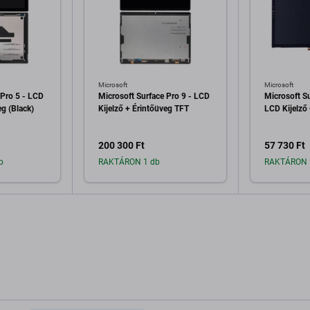
Microsoft
Microsoft
 Pro 5 - LCD
Microsoft Surface Pro 9 - LCD
Microsoft Su
eg (Black)
Kijelző + Érintőüveg TFT
LCD Kijelző
200 300 Ft
57 730 Ft
b
RAKTÁRON 1 db
RAKTÁRON 
a kosárhoz
Hozzáadás a kosárhoz
Hozzáa