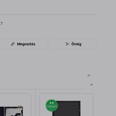
17
Megosztás
Őrség