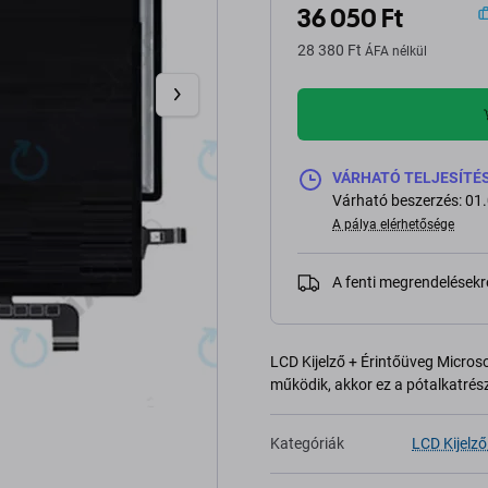
36 050 Ft
28 380 Ft
ÁFA nélkül
VÁRHATÓ TELJESÍTÉS 2
Várható beszerzés: 01
A pálya elérhetősége
A fenti megrendelésekr
LCD Kijelző + Érintőüveg Micros
működik, akkor ez a pótalkatrész
Kategóriák
LCD Kijelző