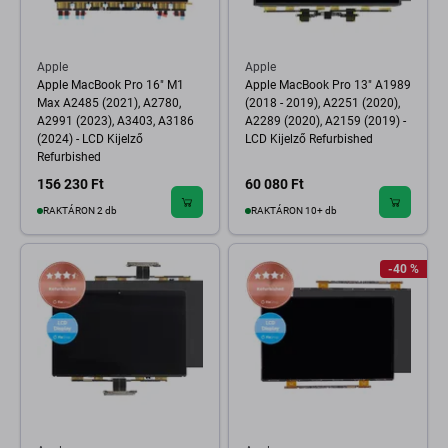
Apple
Apple
Apple MacBook Pro 16" M1
Apple MacBook Pro 13" A1989
Max A2485 (2021), A2780,
(2018 - 2019), A2251 (2020),
A2991 (2023), A3403, A3186
A2289 (2020), A2159 (2019) -
(2024) - LCD Kijelző
LCD Kijelző Refurbished
Refurbished
156 230 Ft
60 080 Ft
RAKTÁRON 2 db
RAKTÁRON 10+ db
-40 %