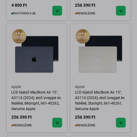
4 800 Ft
256 390 Ft
RAKTÁRON 3 db
RENDELÉSRE
Apple
Apple
LCD kijelző MacBook Air 15",
LCD kijelző MacBook Air 15",
A3114 (2024), első üveggel és
A3114 (2024), első üveggel és
fedéllel, Midnight, 661-40262,
fedéllel, Starlight, 661-40261,
Genuine Apple
Genuine Apple
256 390 Ft
256 390 Ft
RENDELÉSRE
RENDELÉSRE