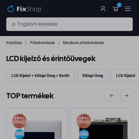
Ugrás az oldal fő részéhez
0
Kezdőlap
Pótalkatrészek
MacBook pótalkatrészek
LCD kijelző és érintőüvegek
LCD Kijelző + Előlapi Üveg + Borító
Előlapi Üveg
LCD Kijelző
TOP termékek