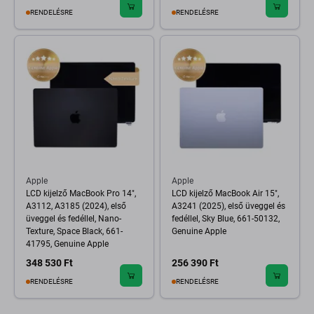
RENDELÉSRE
RENDELÉSRE
Apple
Apple
LCD kijelző MacBook Pro 14",
LCD kijelző MacBook Air 15",
A3112, A3185 (2024), első
A3241 (2025), első üveggel és
üveggel és fedéllel, Nano-
fedéllel, Sky Blue, 661-50132,
Texture, Space Black, 661-
Genuine Apple
41795, Genuine Apple
348 530 Ft
256 390 Ft
RENDELÉSRE
RENDELÉSRE