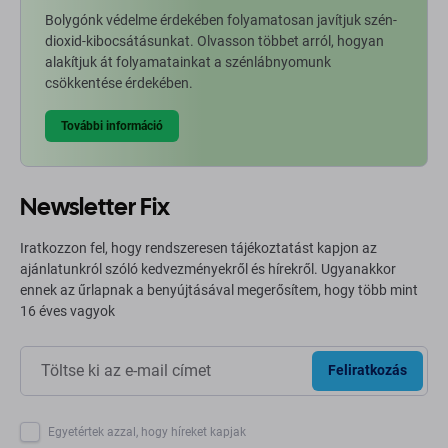
Bolygónk védelme érdekében folyamatosan javítjuk szén-
dioxid-kibocsátásunkat. Olvasson többet arról, hogyan
alakítjuk át folyamatainkat a szénlábnyomunk
csökkentése érdekében.
További információ
Newsletter Fix
Iratkozzon fel, hogy rendszeresen tájékoztatást kapjon az
ajánlatunkról szóló kedvezményekről és hírekről. Ugyanakkor
ennek az űrlapnak a benyújtásával megerősítem, hogy több mint
16 éves vagyok
Feliratkozás
Egyetértek azzal, hogy híreket kapjak