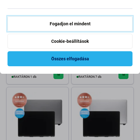
Fogadjon el mindent
Apple
Apple
Cookie-beállítások
Apple MacBook Pro 13" A1502
Apple MacBook Pro 13"
(Early 2015) - LCD Kijelző
A1706, A1708 (Late 2016 -
Refurbished
Mid 2017) - LCD Kijelző
Összes elfogadása
Refurbished
48 350 Ft
60 080 Ft
68 100 Ft
RAKTÁRON 1 db
RAKTÁRON 7 db