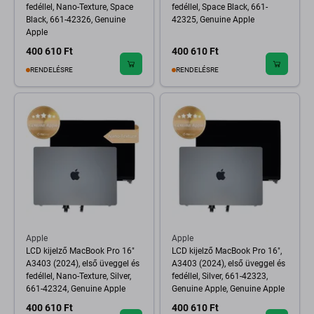
fedéllel, Nano-Texture, Space
fedéllel, Space Black, 661-
Black, 661-42326, Genuine
42325, Genuine Apple
Apple
400 610 Ft
400 610 Ft
RENDELÉSRE
RENDELÉSRE
Apple
Apple
LCD kijelző MacBook Pro 16"
LCD kijelző MacBook Pro 16",
A3403 (2024), első üveggel és
A3403 (2024), első üveggel és
fedéllel, Nano-Texture, Silver,
fedéllel, Silver, 661-42323,
661-42324, Genuine Apple
Genuine Apple, Genuine Apple
400 610 Ft
400 610 Ft