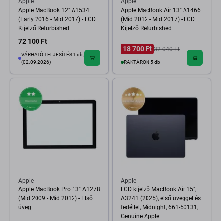
Apple
Apple
Apple MacBook 12" A1534
Apple MacBook Air 13" A1466
(Early 2016 - Mid 2017) - LCD
(Mid 2012 - Mid 2017) - LCD
Kijelző Refurbished
Kijelző Refurbished
72 100 Ft
18 700 Ft
32 040 Ft
VÁRHATÓ TELJESÍTÉS 1 db,
(02.09.2026)
RAKTÁRON 5 db
Apple
Apple
Apple MacBook Pro 13" A1278
LCD kijelző MacBook Air 15",
(Mid 2009 - Mid 2012) - Első
A3241 (2025), első üveggel és
üveg
fedéllel, Midnight, 661-50131,
Genuine Apple