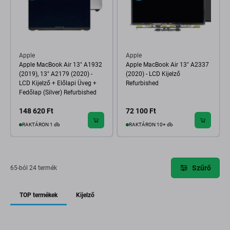
Apple
Apple
Apple MacBook Air 13" A1932
Apple MacBook Air 13" A2337
(2019), 13" A2179 (2020) -
(2020) - LCD Kijelző
LCD Kijelző + Előlapi Üveg +
Refurbished
Fedőlap (Silver) Refurbished
148 620 Ft
72 100 Ft
RAKTÁRON 1 db
RAKTÁRON 10+ db
Szűrő
65-ból 24 termék
TOP termékek
Kijelző