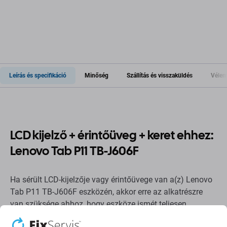
Leírás és specifikáció
Minőség
Szállítás és visszaküldés
Vélem
LCD kijelző + érintőüveg + keret ehhez:
Lenovo Tab P11 TB-J606F
Ha sérült LCD-kijelzője vagy érintőüvege van a(z) Lenovo
Tab P11 TB-J606F eszközén, akkor erre az alkatrészre
van szüksége ahhoz, hogy eszköze ismét teljesen
működőképes legyen.