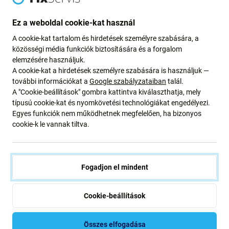
Ez a készlet a következőket tartalmazza:
Ez a weboldal cookie-kat használ
LCD kijelző
A cookie-kat tartalom és hirdetések személyre szabására, a
közösségi média funkciók biztosítására és a forgalom
Érintőüveg
elemzésére használjuk.
Középső keret
A cookie-kat a hirdetések személyre szabására is használjuk —
további információkat a
Google szabályzataiban
talál.
A "Cookie-beállítások" gombra kattintva kiválaszthatja, mely
Alkatrészek minősége
típusú cookie-kat és nyomkövetési technológiákat engedélyezi.
Egyes funkciók nem működhetnek megfelelően, ha bizonyos
Minőség: Utángyártott
– Az Aftermarket néven
cookie-k le vannak tiltva.
értékesített kijelző ugyanazon szabványok, specifikációk
és anyagok szerint készül, mint az eredeti. Az
utángyártott minőségi kijelzők TFT technológiával
Fogadjon el mindent
rendelkeznek. Ez az eredeti másolata, az Aftermarketként
szállított kijelzővel (ritka esetekben) minimális eltérések
vannak a funkcionalitásban, a minőségben vagy a
Cookie-beállítások
megjelenésben. Ha többet szeretne megtudni a
minőségről, olvassa el blogunkat, ahol részletesebben a
Összes elfogadása