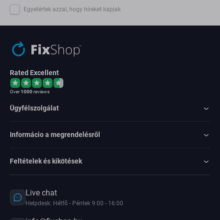
Egyetértek azzal, hogy híreket kapjak
Rated Excellent
Over
1000
reviews
Ügyfélszolgálat
Informácio a megrendelésről
Feltételek és kikötések
Live chat
Helpdesk: Hétfő - Péntek 9:00 - 16:00