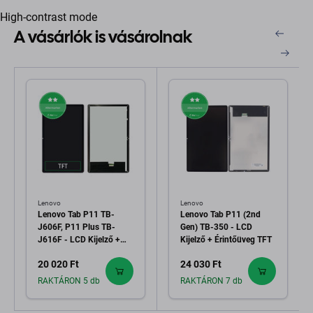
High-contrast mode
A vásárlók is vásárolnak
Lenovo
Lenovo
Lenovo Tab P11 TB-
Lenovo Tab P11 (2nd
J606F, P11 Plus TB-
Gen) TB-350 - LCD
J616F - LCD Kijelző +
Kijelző + Érintőüveg TFT
Érintőüveg TFT
20 020 Ft
24 030 Ft
RAKTÁRON 5 db
RAKTÁRON 7 db