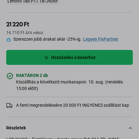
Lenovo Tab P11 TB-J606F
21 220 Ft
16 710 Ft
ÁFA nélkül
Szerezzen jobb árakat akár -25%-ig.
Legyen FixPartner
Hozzáadás a kosárhoz
RAKTÁRON 2 db
Kiszállítás a következő munkanapon. 10. aug. (rendelés
15:00 előtt)
A fenti megrendelésekre 20 000 Ft INGYENES szállítást kap
Részletek