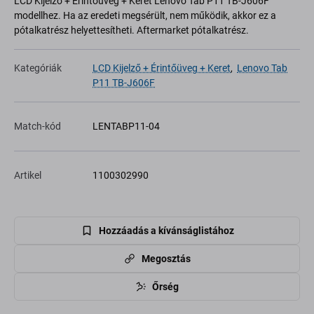
LCD Kijelző + Érintőüveg + Keret Lenovo Tab P11 TB-J606F
modellhez. Ha az eredeti megsérült, nem működik, akkor ez a
pótalkatrész helyettesítheti. Aftermarket pótalkatrész.
Kategóriák
LCD Kijelző + Érintőüveg + Keret
,
Lenovo Tab
P11 TB-J606F
Match-kód
LENTABP11-04
Artikel
1100302990
Hozzáadás a kívánságlistához
Megosztás
Őrség