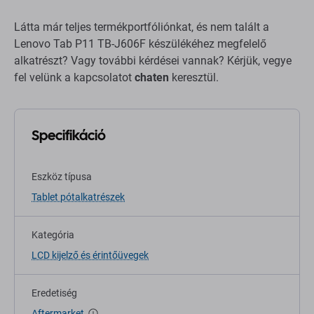
Látta már teljes termékportfóliónkat, és nem talált a
Lenovo Tab P11 TB-J606F készülékéhez megfelelő
alkatrészt? Vagy további kérdései vannak? Kérjük, vegye
fel velünk a kapcsolatot
chaten
keresztül.
Specifikáció
Eszköz típusa
Tablet pótalkatrészek
Kategória
LCD kijelző és érintőüvegek
Eredetiség
Aftermarket