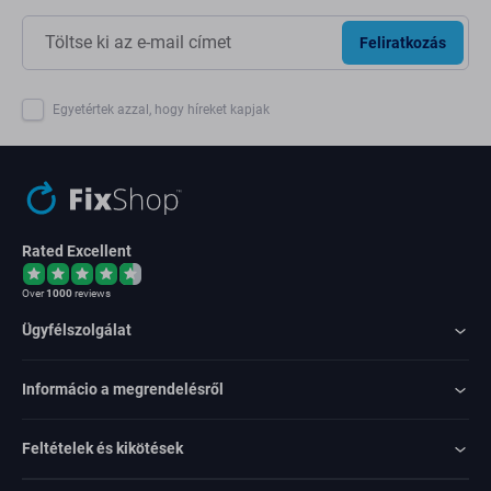
Feliratkozás
Egyetértek azzal, hogy híreket kapjak
Rated Excellent
Over
1000
reviews
Ügyfélszolgálat
Informácio a megrendelésről
Feltételek és kikötések