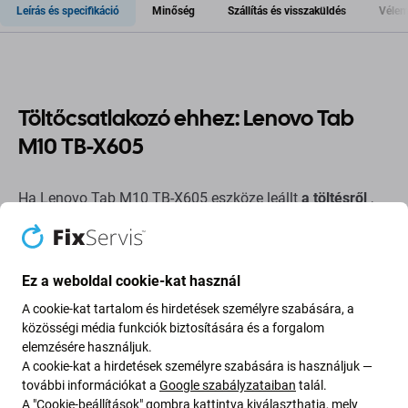
Leírás és specifikáció
Minőség
Szállítás és visszaküldés
Vélem
Töltőcsatlakozó ehhez: Lenovo Tab
M10 TB-X605
Ha Lenovo Tab M10 TB-X605 eszköze leállt
a töltésről
,
akkor erre az
alkatrészre
van
szüksége
, hogy újra
működjön.
Ez a weboldal cookie-kat használ
Alkatrészek minősége
A cookie-kat tartalom és hirdetések személyre szabására, a
Minőség: Utángyártott
- Az Aftermarket néven értékesített
közösségi média funkciók biztosítására és a forgalom
elemzésére használjuk.
alkatrész ugyanazon szabványok, specifikációk és
A cookie-kat a hirdetések személyre szabására is használjuk —
anyagok szerint készül, mint az eredeti. Ez az eredeti
további információkat a
Google szabályzataiban
talál.
másolata, és az utángyártott alkatrész (ritka esetekben)
A "Cookie-beállítások" gombra kattintva kiválaszthatja, mely