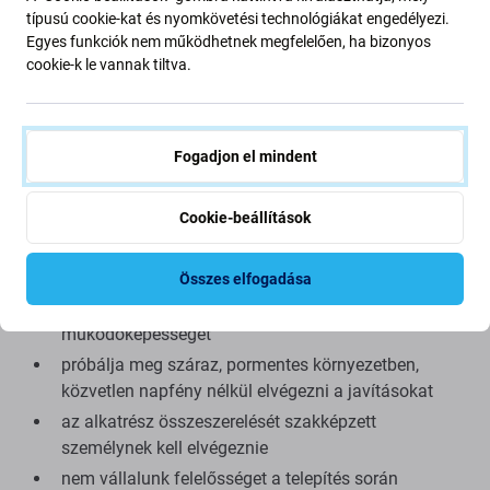
minimális eltéréseket mutathat a funkcionalitásban, a
típusú cookie-kat és nyomkövetési technológiákat engedélyezi.
minőségben vagy a megjelenésben. Ha többet szeretne
Egyes funkciók nem működhetnek megfelelően, ha bizonyos
megtudni a minőségről, olvassa el blogunkat, ahol
cookie-k le vannak tiltva.
részletesebben a minőségre összpontosítunk.
Összeszerelés és tippek:
Fogadjon el mindent
kínálatunkban megtalálható speciális szerszámok
Cookie-beállítások
szükségesek az össze- és szétszereléshez
összeszerelés közben ügyeljen a csatlakozók
törékeny részeire
Összes elfogadása
összeszerelés előtt tesztelje az alkatrész
működőképességét
próbálja meg száraz, pormentes környezetben,
közvetlen napfény nélkül elvégezni a javításokat
az alkatrész összeszerelését szakképzett
személynek kell elvégeznie
nem vállalunk felelősséget a telepítés során