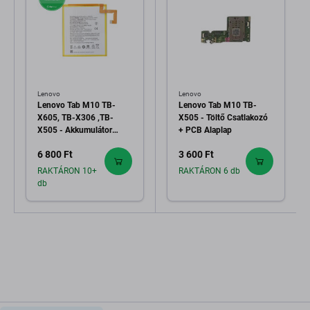
Lenovo
Lenovo
Lenovo Tab M10 TB-
Lenovo Tab M10 TB-
X605, TB-X306 ,TB-
X505 - Töltő Csatlakozó
X505 - Akkumulátor
+ PCB Alaplap
L18D1P32 4850mAh
6 800 Ft
3 600 Ft
RAKTÁRON 10+
RAKTÁRON 6 db
db