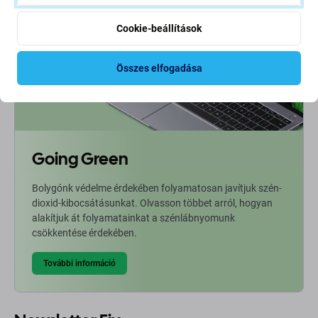
Cookie-beállítások
Összes elfogadása
Going Green
Bolygónk védelme érdekében folyamatosan javítjuk szén-
dioxid-kibocsátásunkat. Olvasson többet arról, hogyan
alakítjuk át folyamatainkat a szénlábnyomunk
csökkentése érdekében.
További információ