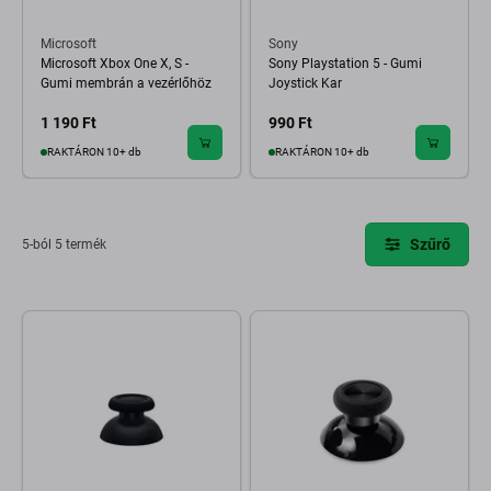
Microsoft
Sony
Microsoft Xbox One X, S -
Sony Playstation 5 - Gumi
Gumi membrán a vezérlőhöz
Joystick Kar
1 190 Ft
990 Ft
RAKTÁRON 10+ db
RAKTÁRON 10+ db
Szűrő
5-ból 5 termék