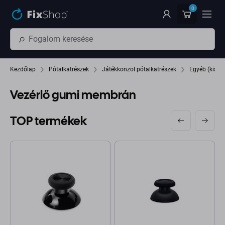
Ugrás az oldal fő részéhez
0
Kezdőlap
Pótalkatrészek
Játékkonzol pótalkatrészek
Egyéb (kis) t
Vezérlő gumi membrán
TOP termékek