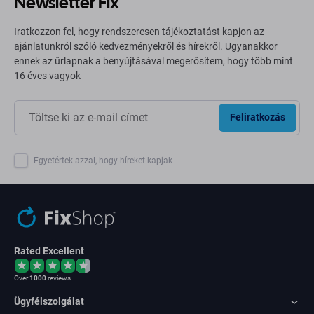
Newsletter Fix
Iratkozzon fel, hogy rendszeresen tájékoztatást kapjon az
ajánlatunkról szóló kedvezményekről és hírekről. Ugyanakkor
ennek az űrlapnak a benyújtásával megerősítem, hogy több mint
16 éves vagyok
Feliratkozás
Egyetértek azzal, hogy híreket kapjak
Rated Excellent
Over
1000
reviews
Ügyfélszolgálat