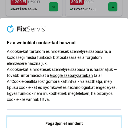
1 200 Ft
800 Ft
1 590 Ft
990 Ft
RAKTÁRON 10+ db
RAKTÁRON 10+ db
Ez a weboldal cookie-kat használ
A cookie-kat tartalom és hirdetések személyre szabására, a
közösségi média funkciók biztosítására és a forgalom
elemzésére használjuk.
A cookie-kat a hirdetések személyre szabására is használjuk —
további információkat a
Google szabályzataiban
talál.
Microsoft
A "Cookie-beállítások" gombra kattintva kiválaszthatja, mely
Microsoft Xbox One S - Rubber
típusú cookie-kat és nyomkövetési technológiákat engedélyezi.
silicone washer gasket
Egyes funkciók nem működhetnek megfelelően, ha bizonyos
400 Ft
cookie-k le vannak tiltva.
RAKTÁRON 10+ db
Fogadjon el mindent