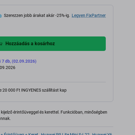
Szerezzen jobb árakat akár -25%-ig.
Legyen FixPartner
Hozzáadás a kosárhoz
 db, (02.09.2026)
.09.2026
e 20 000 Ft INGYENES szállítást kap
 kijelző érintőüveggel és kerettel. Funkcióban, minőségben
annak.
 + Érintőüveg + Keret
,
Huawei P9 Lite Mini S-L22
,
Huawei Y6