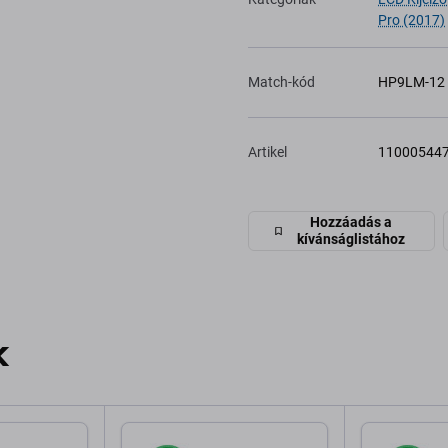
Pro (2017)
Match-kód
HP9LM-12
Artikel
11000544
Hozzáadás a
kívánságlistához
k