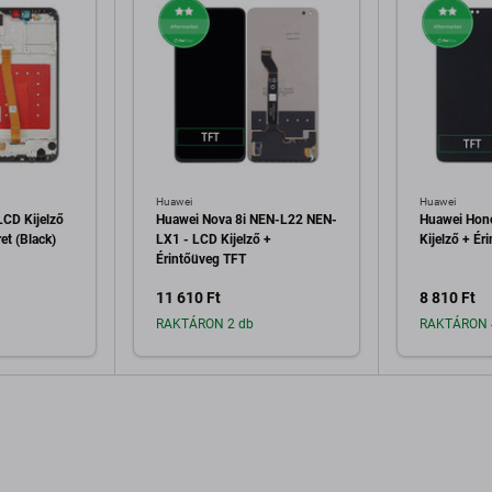
Huawei
Huawei
LCD Kijelző
Huawei Nova 8i NEN-L22 NEN-
Huawei Hon
et (Black)
LX1 - LCD Kijelző +
Kijelző + Ér
Érintőüveg TFT
11 610 Ft
8 810 Ft
RAKTÁRON 2 db
RAKTÁRON 
a kosárhoz
Hozzáadás a kosárhoz
Hozzáa