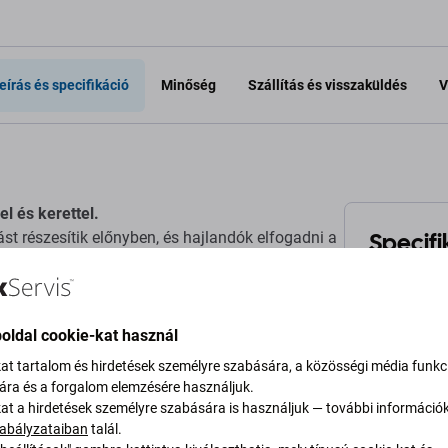
eírás és specifikáció
Minőség
Szállítás és visszaküldés
V
l és kerettel.
Specifi
t részesítik előnyben, és hajlandók elfogadni a
Eszköz típu
y a nem eredeti utángyártott TFT-kijelző nem
.
oldal cookie-kat használ
Kategória
kat tartalom és hirdetések személyre szabására, a közösségi média funkc
sára és a forgalom elemzésére használjuk.
Szín
kat a hirdetések személyre szabására is használjuk — további információ
zés gyártója.
abályzataiban
talál.