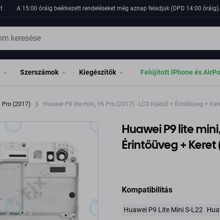
t
A 15:00 óráig beérkezett rendeléseket még aznap feladjuk (DPD 14:00 óráig). 
Szerszámok
Kiegészítők
Felújított iPhone és AirP
 Pro (2017)
Huawei P9 lite mini, Y6 Pro (2017) - LCD Kijelző + Érintőüveg + Ker
Huawei P9 lite mini,
Érintőüveg + Keret
Kompatibilitás
Huawei P9 Lite Mini S-L22
Hua