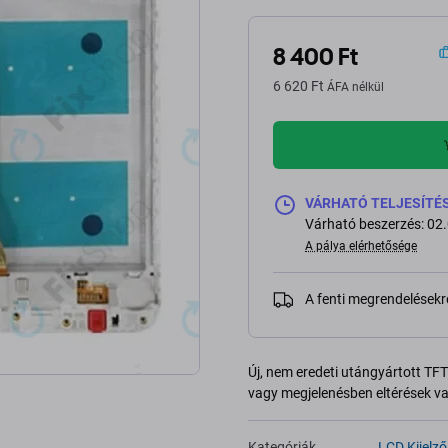
8 400 Ft
6 620 Ft
ÁFA nélkül
VÁRHATÓ TELJESÍTÉS 7
Várható beszerzés: 02
A pálya elérhetősége
A fenti megrendelésekr
Új, nem eredeti utángyártott TFT
vagy megjelenésben eltérések v
Kategóriák
LCD Kijelző