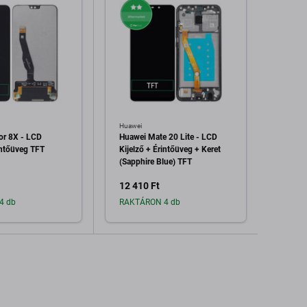
Huawei
Huawei
or 8X - LCD
Huawei Mate 20 Lite - LCD
Huawe
intőüveg TFT
Kijelző + Érintőüveg + Keret
Kijelz
(Sapphire Blue) TFT
(Midni
12 410 Ft
4 480
4 db
RAKTÁRON 4 db
Raktá
dás a kosárhoz
Hozzáadás a kosárhoz
H