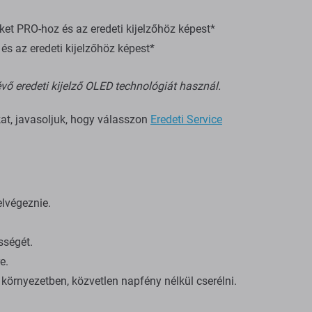
t PRO-hoz és az eredeti kijelzőhöz képest*
s az eredeti kijelzőhöz képest*
vő eredeti kijelző OLED technológiát használ.
kat, javasoljuk, hogy válasszon
Eredeti Service
elvégeznie.
sségét.
e.
környezetben, közvetlen napfény nélkül cserélni.