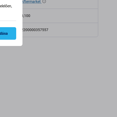
Aftermarket
lelően,
 (kg)
0,100
2200000357557
adása