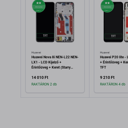
Huawei
Huawei
Huawei Nova 8i NEN-L22 NEN-
Huawei P20 lite - 
LX1 - LCD Kijelző +
+ Érintőüveg + Ker
Érintőüveg + Keret (Starry
TFT
Black) TFT
14 010 Ft
9 210 Ft
RAKTÁRON 2 db
RAKTÁRON 4 db
Hozzáadás a kosárhoz
Hozzáadás 