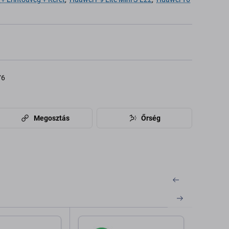
76
Megosztás
Őrség