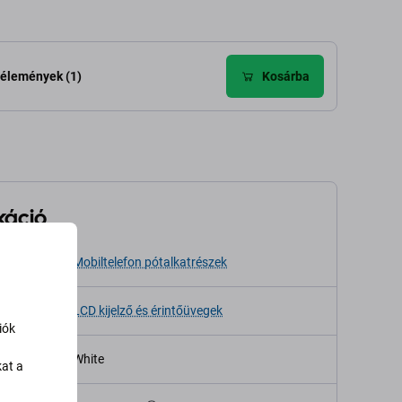
élemények (1)
Kosárba
káció
sa
Mobiltelefon pótalkatrészek
LCD kijelző és érintőüvegek
iók
White
kat a