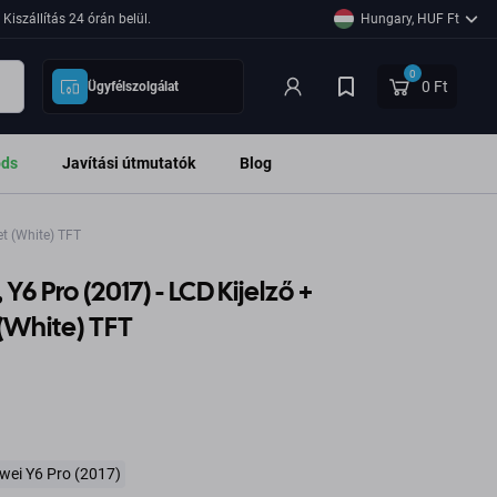
Kiszállítás 24 órán belül.
Hungary, HUF Ft
0
0 Ft
Ügyfélszolgálat
ods
Javítási útmutatók
Blog
et (White) TFT
 Y6 Pro (2017) - LCD Kijelző +
 (White) TFT
wei Y6 Pro (2017)