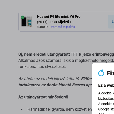
Huawei P9 lite mini, Y6 Pro
L
(2017) - LCD Kijelző +
Érintőüveg + Keret (White)
8 400 Ft
Várható teljesítés
TFT
Új, nem eredeti utángyártott TFT kijelző érintőüvegge
Alkalmas azok számára, akik a megfizethető megoldás
funkcionalitás elvesztését.
Az ábrán az eredeti kijelző látható.
Előfordulhat, hog
tartalmazza az ábrán látható összes apró alkatrészt
Ez a web
A cookie-
Az utángyártott minőségről
biztosítá
A cookie-
Harmadik fél gyártja, nem közvetlenül a berende
Google sz