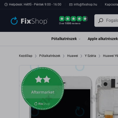
Ugrás az oldal fő részéhez
Helpdesk: Hétfő - Péntek 9:00 - 16:00
info@fixshop.hu
Kapcsola
Over
1000
reviews
Pótalkatrészek
Apple alkatrészek
Kezdőlap
Pótalkatrészek
Huawei
Y Széria
Huawei Y6