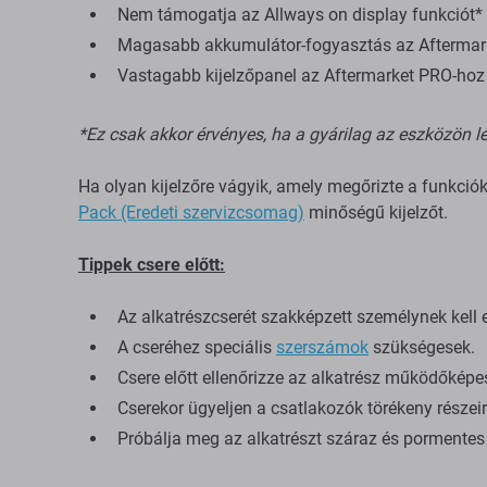
Nem támogatja az Allways on display funkciót*
Magasabb akkumulátor-fogyasztás az Aftermarke
Vastagabb kijelzőpanel az Aftermarket PRO-hoz é
*Ez csak akkor érvényes, ha a gyárilag az eszközön lé
Ha olyan kijelzőre vágyik, amely megőrizte a funkció
Pack (Eredeti szervizcsomag)
minőségű kijelzőt.
Tippek csere előtt:
Az alkatrészcserét szakképzett személynek kell 
A cseréhez speciális
szerszámok
szükségesek.
Csere előtt ellenőrizze az alkatrész működőképe
Cserekor ügyeljen a csatlakozók törékeny részeir
Próbálja meg az alkatrészt száraz és pormentes 