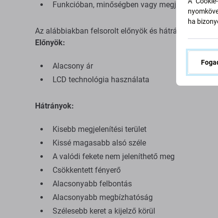
A "Cookie-
Funkcióban, minőségben vagy megjelenésben el
nyomkövet
ha bizonyo
Az alábbiakban felsorolt ​​előnyök és hátrányok az ered
Előnyök:
Fogad
Alacsony ár
LCD technológia használata
Hátrányok:
Kisebb megjelenítési terület
Kissé magasabb alsó széle
A valódi fekete nem jeleníthető meg
Csökkentett fényerő
Alacsonyabb felbontás
Alacsonyabb megbízhatóság
Szélesebb keret a kijelző körül