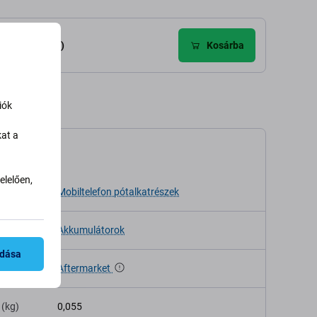
élemények (5)
Kosárba
iók
kat a
káció
lelően,
sa
Mobiltelefon pótalkatrészek
Akkumulátorok
adása
Aftermarket
 (kg)
0,055