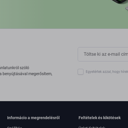
ánlatunkról szóló
Egyetértek azzal, hogy híre
 a benyújtásával megerősítem,
Informácio a megrendelésről
Feltételek és kikötések