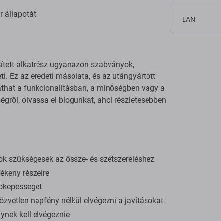
r állapotát
EAN
sített alkatrész ugyanazon szabványok,
ti. Ez az eredeti másolata, és az utángyártott
tathat a funkcionalitásban, a minőségben vagy a
gről, olvassa el blogunkat, ahol részletesebben
ok szükségesek az össze- és szétszereléshez
ékeny részeire
dőképességét
zvetlen napfény nélkül elvégezni a javításokat
ynek kell elvégeznie