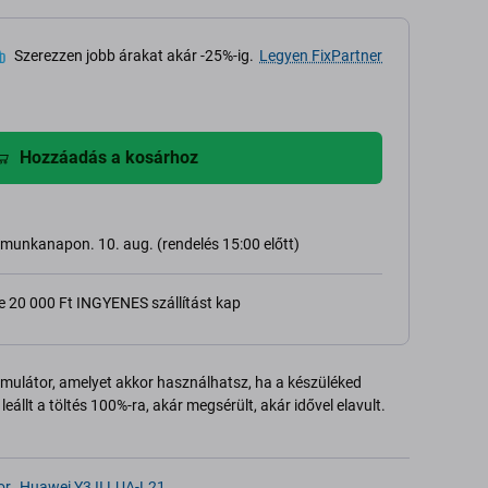
Szerezzen jobb árakat akár -25%-ig.
Legyen FixPartner
Hozzáadás a kosárhoz
ő munkanapon. 10. aug. (rendelés 15:00 előtt)
e 20 000 Ft INGYENES szállítást kap
mulátor, amelyet akkor használhatsz, ha a készüléked
leállt a töltés 100%-ra, akár megsérült, akár idővel elavult.
or
,
Huawei Y3 II LUA-L21