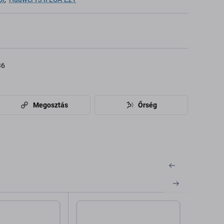
36
Megosztás
Őrség