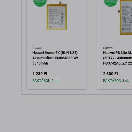
Huawei
Huawei
Huawei Honor 6X (BLN-L21) -
Huawei P8 Lite A
Akkumulátor HB386483ECW
(2017) - Akkumulá
3340mAh
HB3742A0EZC 2
1 280 Ft
2 800 Ft
RAKTÁRON 7 db
RAKTÁRON 3 db
Hozzáadás a kosárhoz
Hozzáadás 