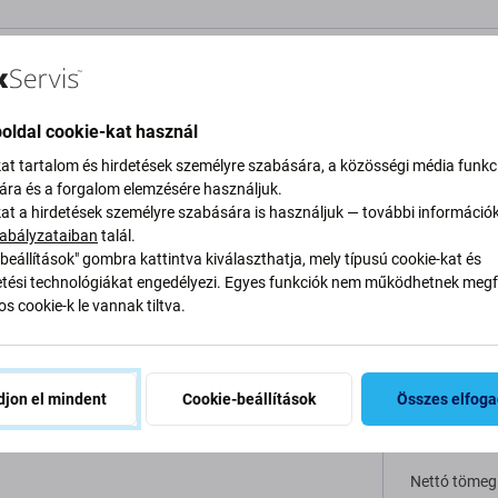
eírás és specifikáció
Minőség
Szállítás és visszaküldés
V
oldal cookie-kat használ
kat tartalom és hirdetések személyre szabására, a közösségi média funkc
sára és a forgalom elemzésére használjuk.
wei Y3 II LUA-L21
kat a hirdetések személyre szabására is használjuk — további információ
abályzataiban
talál.
Specifi
beállítások" gombra kattintva kiválaszthatja, mely típusú cookie-kat és
ési technológiákat engedélyezi. Egyes funkciók nem működhetnek megfe
 elvesztette a kapacitását, ki kell cserélni.
Eszköz típu
s cookie-k le vannak tiltva.
Kategória
jon el mindent
Cookie-beállítások
Összes elfog
Eredetiség
Nettó tömeg