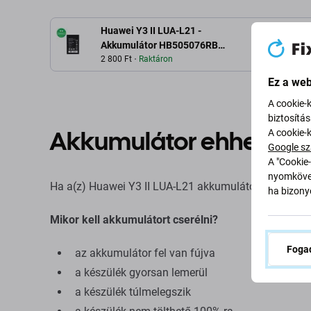
Huawei Y3 II LUA-L21 -
L
Akkumulátor HB505076RBC
2100mAh
2 800 Ft
Raktáron
Ez a web
A cookie-
biztosítá
Akkumulátor ehhez: Hua
A cookie-
Google sz
A "Cookie-
nyomkövet
Ha a(z) Huawei Y3 II LUA-L21 akkumulátora felfújt vagy
ha bizonyo
Mikor kell akkumulátort cserélni?
Fogad
az akkumulátor fel van fújva
a készülék gyorsan lemerül
a készülék túlmelegszik