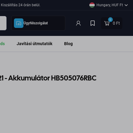
Kiszállítás 24 órán belül.
Hungary, HUF Ft
0
0 Ft
Ügyfélszolgálat
ods
Javítási útmutatók
Blog
L21 - Akkumulátor HB505076RBC