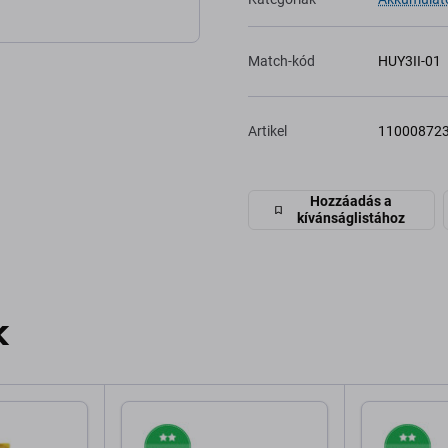
Match-kód
HUY3II-01
Artikel
11000872
Hozzáadás a
kívánságlistához
k