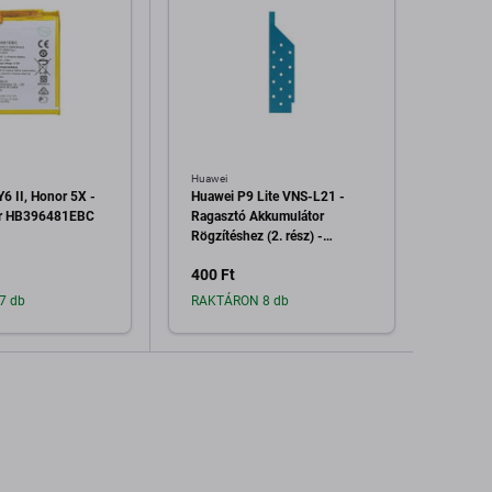
Huawei
Huawei
6 II, Honor 5X -
Huawei P9 Lite VNS-L21 -
Huawei
or HB396481EBC
Ragasztó Akkumulátor
Akkum
Rögzítéshez (2. rész) -
(Sapph
51636533 Genuine Service
400 Ft
2 800
Pack
7 db
RAKTÁRON 8 db
Raktá
dás a kosárhoz
Hozzáadás a kosárhoz
H