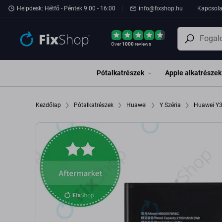
Ugrás az oldal fő részéhez
Helpdesk: Hétfő - Péntek 9:00 - 16:00
info@fixshop.hu
Kapcsola
Over
1000
reviews
Pótalkatrészek
Apple alkatrészek
Kezdőlap
Pótalkatrészek
Huawei
Y Széria
Huawei Y3