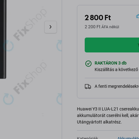
2 800 Ft
2 200 Ft
ÁFA nélkül
RAKTÁRON 3 db
Kiszállítás a következ
A fenti megrendelésekr
Huawei Y3 II LUA-L21 csereakku
akkumulátorát cserélni kell, akár 
Utángyártott alkatrész.
Kategóriák
Akkumulát