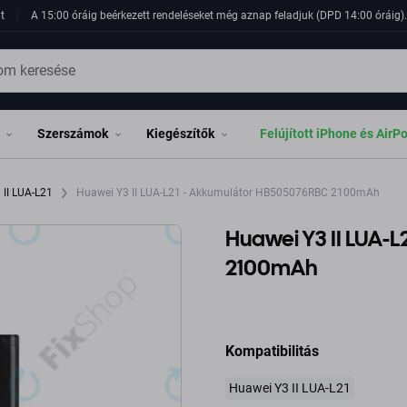
t
A 15:00 óráig beérkezett rendeléseket még aznap feladjuk (DPD 14:00 óráig). 
Szerszámok
Kiegészítők
Felújított iPhone és AirP
 II LUA-L21
Huawei Y3 II LUA-L21 - Akkumulátor HB505076RBC 2100mAh
Huawei Y3 II LUA-
2100mAh
Kompatibilitás
Huawei Y3 II LUA-L21