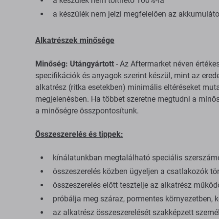
a készülék nem tölthető 100%-ra
a készülék nem jelzi megfelelően az akkumuláto
Alkatrészek minősége
Minőség: Utángyártott
- Az Aftermarket néven értéke
specifikációk és anyagok szerint készül, mint az erede
alkatrész (ritka esetekben) minimális eltéréseket mu
megjelenésben. Ha többet szeretne megtudni a minősé
a minőségre összpontosítunk.
Összeszerelés és tippek:
kínálatunkban megtalálható speciális szerszám
összeszerelés közben ügyeljen a csatlakozók tör
összeszerelés előtt tesztelje az alkatrész műkö
próbálja meg száraz, pormentes környezetben, kö
az alkatrész összeszerelését szakképzett személ