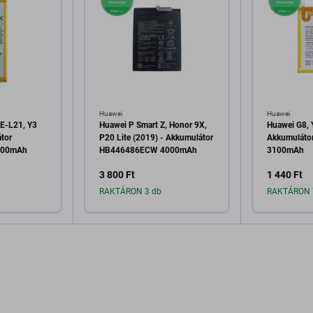
Huawei
Huawei
LE-L21, Y3
Huawei P Smart Z, Honor 9X,
Huawei G8, Y
tor
P20 Lite (2019) - Akkumulátor
Akkumulát
200mAh
HB446486ECW 4000mAh
3100mAh
3 800 Ft
1 440 Ft
RAKTÁRON 3 db
RAKTÁRON 
a kosárhoz
Hozzáadás a kosárhoz
Hozzáa