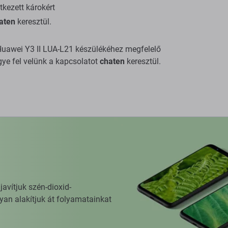
tkezett károkért
aten
keresztül.
a Huawei Y3 II LUA-L21 készülékéhez megfelelő
gye fel velünk a kapcsolatot
chaten
keresztül.
vítjuk szén-dioxid-
yan alakítjuk át folyamatainkat