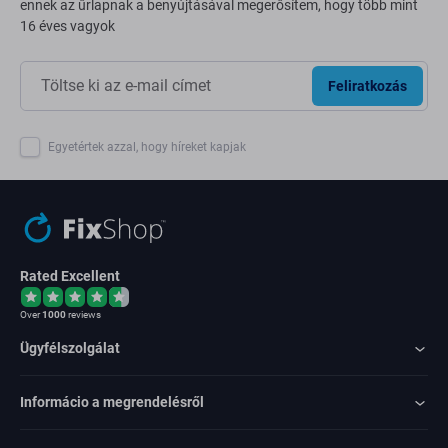
ennek az űrlapnak a benyújtásával megerősítem, hogy több mint
16 éves vagyok
Feliratkozás
Egyetértek azzal, hogy híreket kapjak
Rated Excellent
Over
1000
reviews
Ügyfélszolgálat
Informácio a megrendelésről