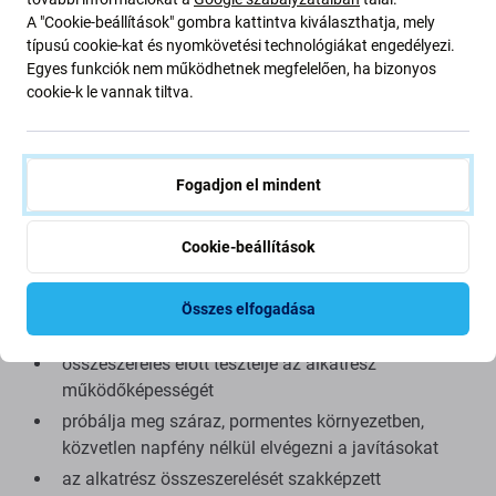
alkatrész, azaz a berendezés gyártója (Huawei) szállítja.
A "Cookie-beállítások" gombra kattintva kiválaszthatja, mely
Az alkatrész a lehető legmagasabb minőségű a piacon,
típusú cookie-kat és nyomkövetési technológiákat engedélyezi.
és 100%-ban megegyezik a gyárilag a készülékben
Egyes funkciók nem működhetnek megfelelően, ha bizonyos
lévővel. Ha többet szeretne megtudni a minőségről,
cookie-k le vannak tiltva.
olvassa el blogunkat, ahol részletesebben a minőségre
összpontosítunk.
Fogadjon el mindent
Összeszerelés és tippek:
Cookie-beállítások
kínálatunkban megtalálható speciális szerszámok
szükségesek az össze- és szétszereléshez
összeszerelés közben ügyeljen a csatlakozók
Összes elfogadása
törékeny részeire
összeszerelés előtt tesztelje az alkatrész
működőképességét
próbálja meg száraz, pormentes környezetben,
közvetlen napfény nélkül elvégezni a javításokat
az alkatrész összeszerelését szakképzett