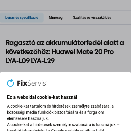
Leírás és specifikáció
Minőség
Szállítás és visszaküldés
Ragasztó az akkumulátorfedél alatt a
következőhöz: Huawei Mate 20 Pro
LYA-L09 LYA-L29
Ha szétszedte Huawei Mate 20 Pro LYA-L09 LYA-L29
eszközét, és
új ragasztóra
van szüksége, akkor erre az
alkatrészre van szüksége ahhoz, hogy eszköze ismét
Ez a weboldal cookie-kat használ
működőképes legyen.
A cookie-kat tartalom és hirdetések személyre szabására, a
Alkatrészek minősége
közösségi média funkciók biztosítására és a forgalom
elemzésére használjuk.
A cookie-kat a hirdetések személyre szabására is használjuk —
Minőség: Eredeti szervizcsomag
– az alkatrész eredeti
további információkat a
Google szabályzataiban
talál.