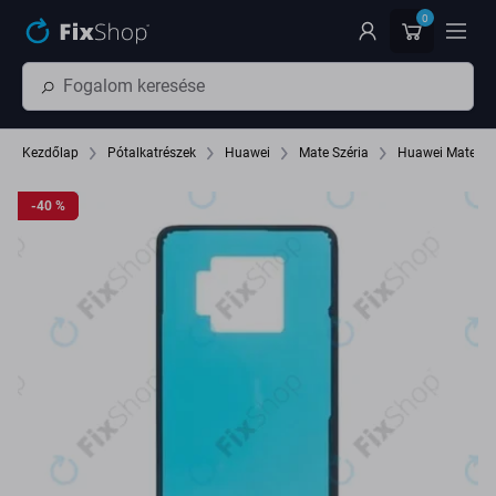
Ugrás az oldal fő részéhez
0
Kezdőlap
Pótalkatrészek
Huawei
Mate Széria
Huawei Mate 20 
-40 %
-40 %