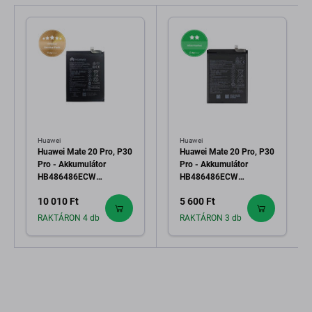
Huawei
Huawei
Huawei Mate 20 Pro, P30
Huawei Mate 20 Pro, P30
Pro - Akkumulátor
Pro - Akkumulátor
HB486486ECW
HB486486ECW
4200mAh - 24022762,
4200mAh
10 010 Ft
5 600 Ft
24022946 Genuine
Service Pack
RAKTÁRON 4 db
RAKTÁRON 3 db