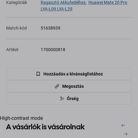
Kategóriák
Ragasztó Akkufedélhez
,
Huawei Mate 20 Pro
LYA-L09 LYA-L29
Match-kód
51638939
Artikel
1700000818
Hozzáadás a kívánságlistához
Megosztás
Őrség
High-contrast mode
A vásárlók is vásárolnak