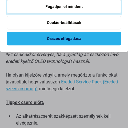
Szélesebb keret a kijelző körül
Fogadjon el mindent
Nem támogatja az Allways on display funkciót*
Magasabb akkumulátor-fogyasztás az Aftermarket
Cookie-beállítások
PRO-hoz és az eredeti kijelzőhöz képest*
Vastagabb kijelzőpanel az Aftermarket PRO-hoz és
az eredeti kijelzőhöz képest*
Összes elfogadása
*Ez csak akkor érvényes, ha a gyárilag az eszközön lévő
eredeti kijelző OLED technológiát használ.
Ha olyan kijelzőre vágyik, amely megőrizte a funkciókat,
javasoljuk, hogy válasszon
Eredeti Service Pack (Eredeti
szervizcsomag)
minőségű kijelzőt.
Tippek csere előtt:
Az alkatrészcserét szakképzett személynek kell
elvégeznie.