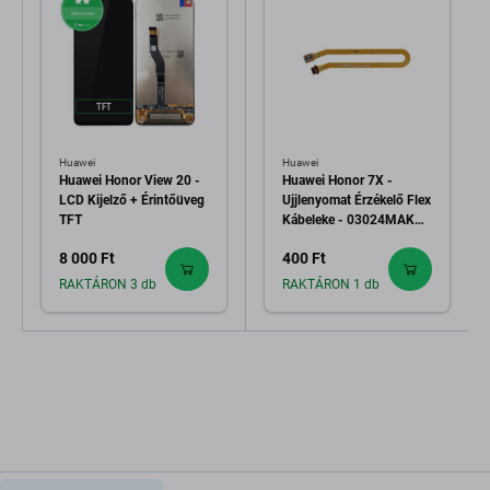
Huawei
Huawei
Huawei Honor View 20 -
Huawei Honor 7X -
LCD Kijelző + Érintőüveg
Ujjlenyomat Érzékelő Flex
TFT
Kábeleke - 03024MAK
Genuine Service Pack
8 000 Ft
400 Ft
RAKTÁRON 3 db
RAKTÁRON 1 db