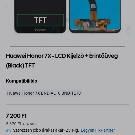
Huawei Honor 7X - LCD Kijelző + Érintőüveg
(Black) TFT
Kompatibilitás
Huawei Honor 7X BND-AL10 BND-TL10
7 200 Ft
5 670 Ft
ÁFA nélkül
Szerezzen jobb árakat akár -25%-ig.
Legyen FixPartner