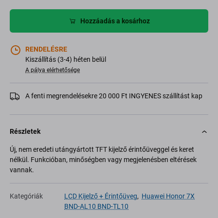
Hozzáadás a kosárhoz
RENDELÉSRE
Kiszállítás (3-4) héten belül
A pálya elérhetősége
A fenti megrendelésekre 20 000 Ft INGYENES szállítást kap
Részletek
Új, nem eredeti utángyártott TFT kijelző érintőüveggel és keret
nélkül. Funkcióban, minőségben vagy megjelenésben eltérések
vannak.
Kategóriák
LCD Kijelző + Érintőüveg
,
Huawei Honor 7X
BND-AL10 BND-TL10