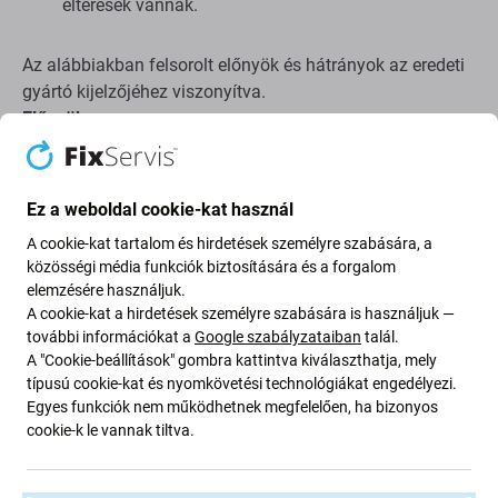
eltérések vannak.
Az alábbiakban felsorolt ​​előnyök és hátrányok az eredeti
gyártó kijelzőjéhez viszonyítva.
Előnyök:
Alacsony ár
LCD technológia használata
Ez a weboldal cookie-kat használ
A cookie-kat tartalom és hirdetések személyre szabására, a
Hátrányok:
közösségi média funkciók biztosítására és a forgalom
elemzésére használjuk.
A cookie-kat a hirdetések személyre szabására is használjuk —
Kisebb megjelenítési terület
további információkat a
Google szabályzataiban
talál.
Kissé magasabb alsó széle
A "Cookie-beállítások" gombra kattintva kiválaszthatja, mely
A valódi fekete nem jeleníthető meg
típusú cookie-kat és nyomkövetési technológiákat engedélyezi.
Egyes funkciók nem működhetnek megfelelően, ha bizonyos
Csökkentett fényerő
cookie-k le vannak tiltva.
Alacsonyabb felbontás
Alacsonyabb megbízhatóság