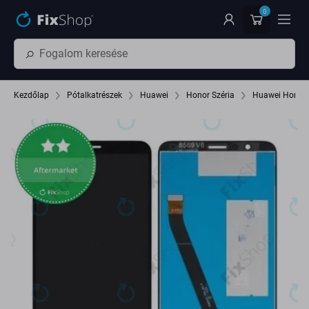
Ugrás az oldal fő részéhez
0
Kezdőlap
Pótalkatrészek
Huawei
Honor Széria
Huawei Honor