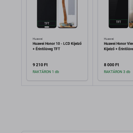
Huawei
Huawei
Huawei Honor 10 - LCD Kijelző
Huawei Honor Vie
+ Érintőüveg TFT
Kijelző + Érintőü
9 210 Ft
8 000 Ft
RAKTÁRON 1 db
RAKTÁRON 3 db
Hozzáadás a kosárhoz
Hozzáadás 