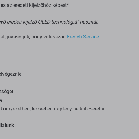
s az eredeti kijelzőhöz képest*
vő eredeti kijelző OLED technológiát használ.
kat, javasoljuk, hogy válasszon
Eredeti Service
elvégeznie.
sségét.
e.
környezetben, közvetlen napfény nélkül cserélni.
lalunk.