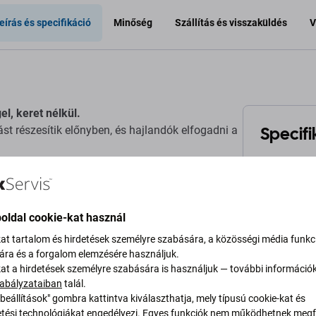
eírás és specifikáció
Minőség
Szállítás és visszaküldés
V
el, keret nélkül.
Specifi
t részesítik előnyben, és hajlandók elfogadni a
Eszköz típu
y a nem eredeti utángyártott TFT-kijelző nem
.
Kategória
oldal cookie-kat használ
kat tartalom és hirdetések személyre szabására, a közösségi média funkc
Szín
sára és a forgalom elemzésére használjuk.
zés gyártója.
kat a hirdetések személyre szabására is használjuk — további információ
Eredetiség
abályzataiban
talál.
térések vannak.
beállítások" gombra kattintva kiválaszthatja, mely típusú cookie-kat és
ési technológiákat engedélyezi. Egyes funkciók nem működhetnek megfe