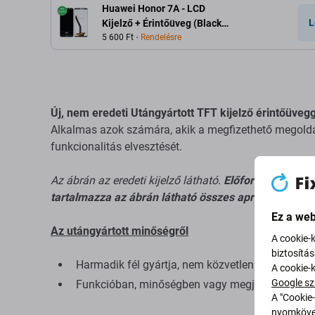
Huawei Honor 7A - LCD
L
Kijelző + Érintőüveg (Black)
TFT
5 600 Ft
Rendelésre
Új, nem eredeti Utángyártott TFT kijelző érintőüvegg
Alkalmas azok számára, akik a megfizethető megoldás
funkcionalitás elvesztését.
Az ábrán az eredeti kijelző látható.
Előfordulhat, hog
tartalmazza az ábrán látható összes apró alkatrészt
Ez a web
Az utángyártott minőségről
A cookie-
biztosítá
Harmadik fél gyártja, nem közvetlenül a berende
A cookie-
Google sz
Funkcióban, minőségben vagy megjelenésben el
A "Cookie-
nyomkövet