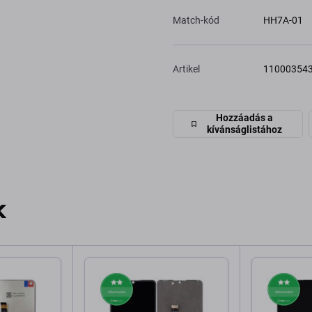
Match-kód
HH7A-01
Artikel
11000354
Hozzáadás a
kívánságlistához
k