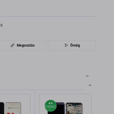
33
Megosztás
Őrség