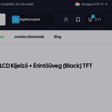
Kiszállítás 24 órán belül.
Hungary, HUF Ft
0
0 Ft
Ügyfélszolgálat
ods
Javítási útmutatók
Blog
LCD Kijelző + Érintőüveg (Black) TFT