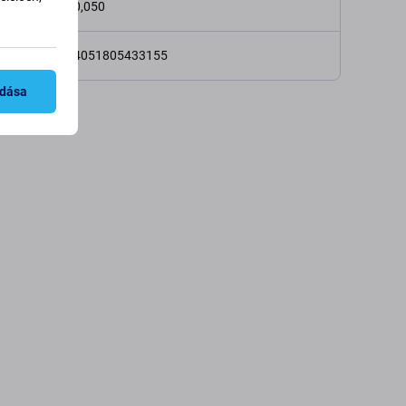
 (kg)
0,050
4051805433155
adása