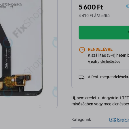
5 600 Ft
4 410 Ft
ÁFA nélkül
RENDELÉSRE
Kiszállítás (3-4) héten 
A pálya elérhetősége
A fenti megrendelésekr
Új, nem eredeti utángyártott TFT 
minőségben vagy megjelenésben
Kategóriák
LCD Kijelző