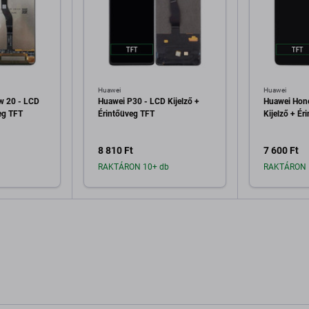
Huawei
Huawei
w 20 - LCD
Huawei P30 - LCD Kijelző +
Huawei Hon
veg TFT
Érintőüveg TFT
Kijelző + Ér
8 810 Ft
7 600 Ft
RAKTÁRON 10+ db
RAKTÁRON 
a kosárhoz
Hozzáadás a kosárhoz
Hozzáa