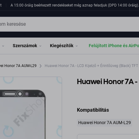
t
A 15:00 óráig beérkezett rendeléseket még aznap feladjuk (DPD 14:00 óráig). 
Szerszámok
Kiegészítők
Felújított iPhone és AirP
ei Honor 7A AUM-L29
Huawei Honor 7A - LCD Kijelző + Érintőüveg (Black) TFT
Huawei Honor 7A - 
Kompatibilitás
Huawei Honor 7A AUM-L29