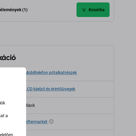
élemények (1)
Kosárba
káció
sa
Mobiltelefon pótalkatrészek
LCD kijelző és érintőüvegek
iók
Black
kat a
Aftermarket
lelően,