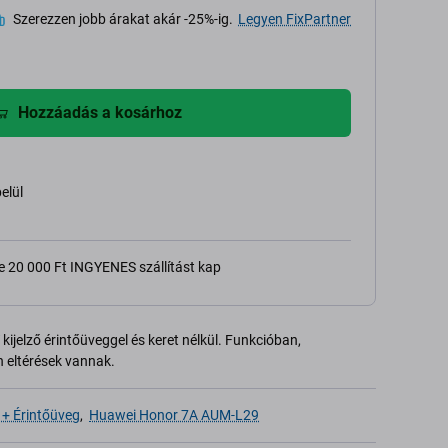
Szerezzen jobb árakat akár -25%-ig.
Legyen FixPartner
Hozzáadás a kosárhoz
belül
e 20 000 Ft INGYENES szállítást kap
kijelző érintőüveggel és keret nélkül. Funkcióban,
 eltérések vannak.
 + Érintőüveg
,
Huawei Honor 7A AUM-L29