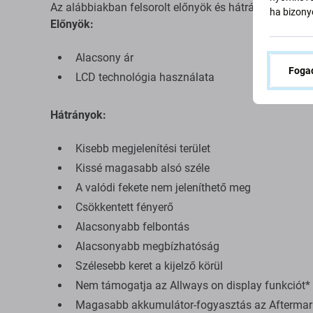
Az alábbiakban felsorolt ​​előnyök és hátrányok az ered
ha bizonyo
Előnyök:
Alacsony ár
Fogad
LCD technológia használata
Hátrányok:
Kisebb megjelenítési terület
Kissé magasabb alsó széle
A valódi fekete nem jeleníthető meg
Csökkentett fényerő
Alacsonyabb felbontás
Alacsonyabb megbízhatóság
Szélesebb keret a kijelző körül
Nem támogatja az Allways on display funkciót*
Magasabb akkumulátor-fogyasztás az Aftermarke