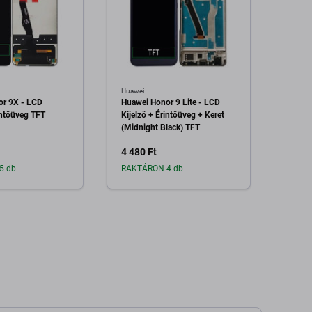
Huawei
Huawei
or 9X - LCD
Huawei Honor 9 Lite - LCD
Huawe
intőüveg TFT
Kijelző + Érintőüveg + Keret
Kijelz
(Midnight Black) TFT
4 480 Ft
8 810
5 db
RAKTÁRON 4 db
Raktá
dás a kosárhoz
Hozzáadás a kosárhoz
H