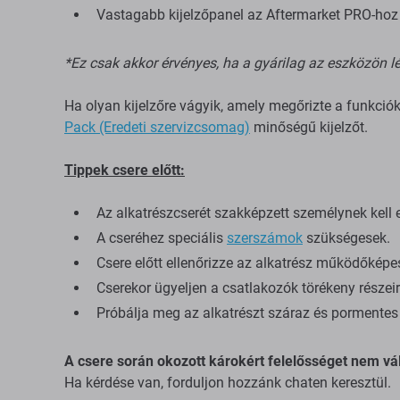
Vastagabb kijelzőpanel az Aftermarket PRO-hoz é
*Ez csak akkor érvényes, ha a gyárilag az eszközön lé
Ha olyan kijelzőre vágyik, amely megőrizte a funkció
Pack (Eredeti szervizcsomag)
minőségű kijelzőt.
Tippek csere előtt:
Az alkatrészcserét szakképzett személynek kell 
A cseréhez speciális
szerszámok
szükségesek.
Csere előtt ellenőrizze az alkatrész működőképe
Cserekor ügyeljen a csatlakozók törékeny részeir
Próbálja meg az alkatrészt száraz és pormentes 
A csere során okozott károkért felelősséget nem vál
Ha kérdése van, forduljon hozzánk chaten keresztül.