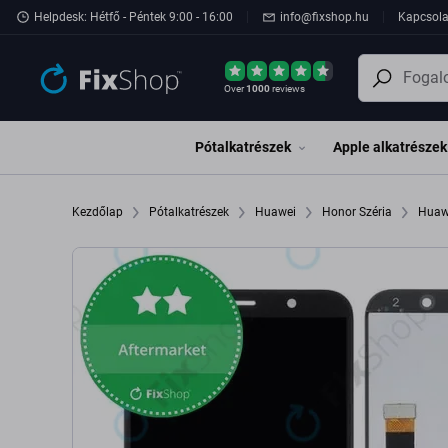
Ugrás az oldal fő részéhez
Helpdesk: Hétfő - Péntek 9:00 - 16:00
info@fixshop.hu
Kapcsola
Over
1000
reviews
Pótalkatrészek
Apple alkatrészek
Kezdőlap
Pótalkatrészek
Huawei
Honor Széria
Huaw