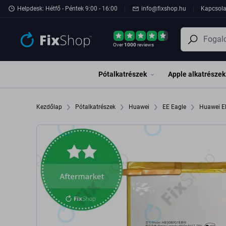
Ugrás az oldal fő részéhez
Helpdesk: Hétfő - Péntek 9:00 - 16:00
info@fixshop.hu
Kapcsola
Over
1000
reviews
Pótalkatrészek
Apple alkatrészek
Kezdőlap
Pótalkatrészek
Huawei
EE Eagle
Huawei E