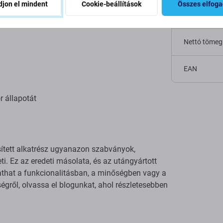
jon el mindent
Cookie-beállítások
Összes elfog
Eredetiség
Nettó tömeg
EAN
r állapotát
sített alkatrész ugyanazon szabványok,
ti. Ez az eredeti másolata, és az utángyártott
tathat a funkcionalitásban, a minőségben vagy a
gről, olvassa el blogunkat, ahol részletesebben