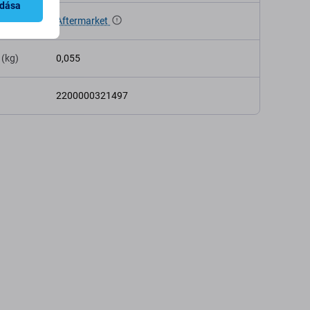
adása
Aftermarket
 (kg)
0,055
2200000321497