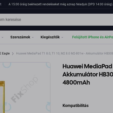
t
A 15:00 óráig beérkezett rendeléseket még aznap feladjuk (DPD 14:00 óráig). 
Szerszámok
Kiegészítők
Felújított iPhone és AirP
E Eagle
Huawei MediaPad T1 8.0, T1 10, M2 8.0 M2-801w - Akkumulátor H
Huawei MediaPad T1
Akkumulátor HB3
4800mAh
Kompatibilitás