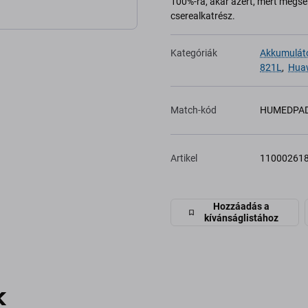
100%-ra, akár azért, mert megsér
cserealkatrész.
Kategóriák
Akkumulát
821L
,
Huaw
Match-kód
HUMEDPAD
Artikel
11000261
Hozzáadás a
kívánságlistához
k