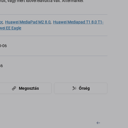
ült, vagy mert idővel elavulttá vált. Aftermarket
or
,
Huawei MediaPad M2 8.0
,
Huawei Mediapad T1 8,0 T1-
ei EE Eagle
-06
86
Megosztás
Őrség