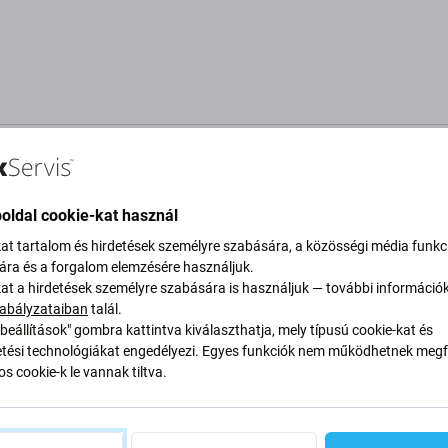
eírás és specifikáció
Minőség
Szállítás és visszaküldés
V
oldal cookie-kat használ
kat tartalom és hirdetések személyre szabására, a közösségi média funkc
sára és a forgalom elemzésére használjuk.
uawei Mediapad T1
kat a hirdetések személyre szabására is használjuk — további információ
abályzataiban
talál.
Specifi
beállítások" gombra kattintva kiválaszthatja, mely típusú cookie-kat és
ési technológiákat engedélyezi. Egyes funkciók nem működhetnek megfe
Eszköz típu
s cookie-k le vannak tiltva.
felfújt vagy elvesztette a kapacitását, ki kell
Kategória