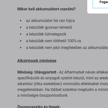
Fogad
Mikor kell akkumulátort cserélni?
az akkumulátor fel van fújva
a készülék gyorsan lemerül
a készülék túlmelegszik
a készülék nem tölthető 100%-ra
a készülék nem jelzi megfelelően az akkumuláto
Alkatrészek minősége
Minőség: Utángyártott
- Az Aftermarket néven értéke
specifikációk és anyagok szerint készül, mint az erede
alkatrész (ritka esetekben) minimális eltéréseket mu
megjelenésben. Ha többet szeretne megtudni a minősé
a minőségre összpontosítunk.
Összeszerelés és tippek: