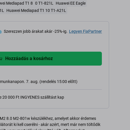
ei Mediapad T1 8
0 T1-821L
Huawei EE Eagle
1L
Huawei Mediapad T1 10 T1-A21L
Szerezzen jobb árakat akár -25%-ig.
Legyen FixPartner
Hozzáadás a kosárhoz
 munkanapon. 7. aug. (rendelés 15:00 előtt)
e 20 000 Ft INGYENES szállítást kap
2 8.0 M2-801w készülékhez, amelyet akkor érdemes
torát ki kell cserélni - akár azért, mert már nem töltődik