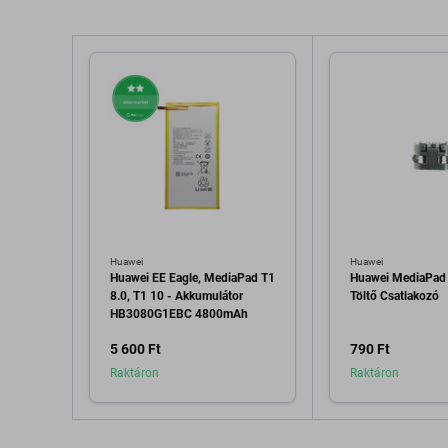
Huawei
Huawei
Huawei EE Eagle, MediaPad T1
Huawei MediaPad T
8.0, T1 10 - Akkumulátor
Töltő Csatlakozó
HB3080G1EBC 4800mAh
5 600 Ft
790 Ft
Raktáron
Raktáron
Hozzáadás a kosárhoz
Hozzáadás 