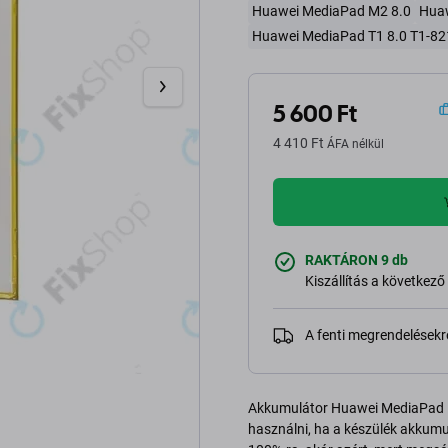
Huawei MediaPad M2 8.0
Huaw
Huawei MediaPad T1 8.0 T1-82
5 600 Ft
4 410 Ft
ÁFA nélkül
RAKTÁRON 9 db
Kiszállítás a következő
A fenti megrendelésekr
Akkumulátor Huawei MediaPad M
használni, ha a készülék akkumulá