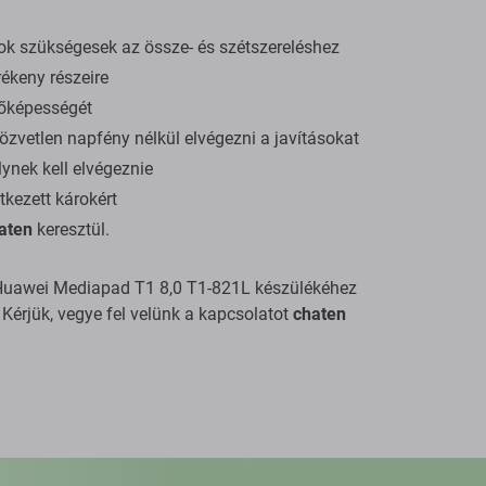
ok szükségesek az össze- és szétszereléshez
ékeny részeire
dőképességét
zvetlen napfény nélkül elvégezni a javításokat
ynek kell elvégeznie
tkezett károkért
aten
keresztül.
 a Huawei Mediapad T1 8,0 T1-821L készülékéhez
Kérjük, vegye fel velünk a kapcsolatot
chaten