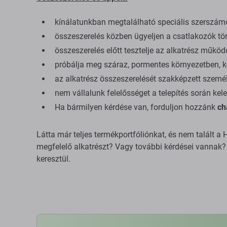
kínálatunkban megtalálható speciális szerszám
összeszerelés közben ügyeljen a csatlakozók tör
összeszerelés előtt tesztelje az alkatrész műkö
próbálja meg száraz, pormentes környezetben, kö
az alkatrész összeszerelését szakképzett személ
nem vállalunk felelősséget a telepítés során kele
Ha bármilyen kérdése van, forduljon hozzánk
ch
Látta már teljes termékportfóliónkat, és nem talált
megfelelő alkatrészt? Vagy további kérdései vannak? 
keresztül.