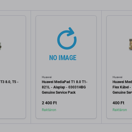
Huawei
Huawei
3 8.0, T5 -
Huawei MediaPad T1 8.0 T1-
Huawei Med
821L - Alaplap - 03031HBG
Flex Kábel 
Genuine Service Pack
Genuine Ser
2 400 Ft
400 Ft
Raktáron
Raktáron
a kosárhoz
Hozzáadás a kosárhoz
Hozzáa