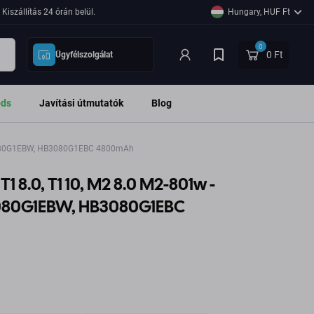
Kiszállítás 24 órán belül.
Hungary, HUF Ft
0
0 Ft
Ügyfélszolgálat
ods
Javítási útmutatók
Blog
B3080G1EBW, HB3080G1EBC 4800mAh
 8.0, T1 10, M2 8.0 M2-801w -
080G1EBW, HB3080G1EBC