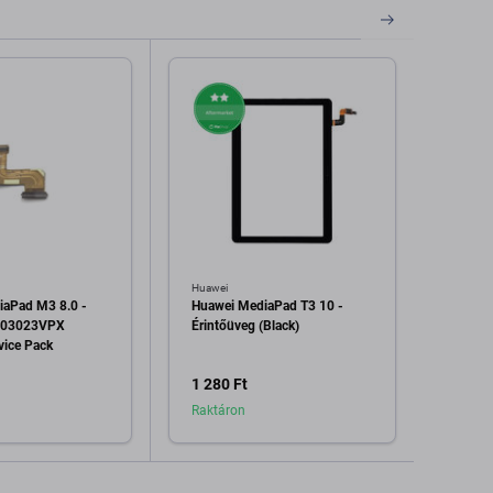
Huawei
Huawei
iaPad M3 8.0 -
Huawei MediaPad T3 10 -
Huawe
- 03023VPX
Érintőüveg (Black)
Camer
vice Pack
03032
Pack
1 280 Ft
20 03
Raktáron
Raktá
dás a kosárhoz
Hozzáadás a kosárhoz
H