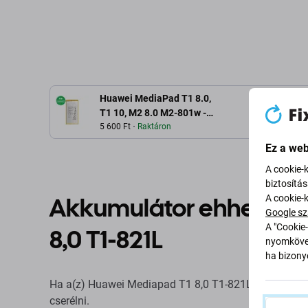
Huawei MediaPad T1 8.0,
L
T1 10, M2 8.0 M2-801w -
Akkumulátor
5 600 Ft
Raktáron
HB3080G1EBW,
Ez a web
HB3080G1EBC 4800mAh
A cookie-
biztosítá
Akkumulátor ehhez: H
A cookie-
Google sz
A "Cookie-
8,0 T1-821L
nyomkövet
ha bizonyo
Ha a(z) Huawei Mediapad T1 8,0 T1-821L akkumulátora 
cserélni.