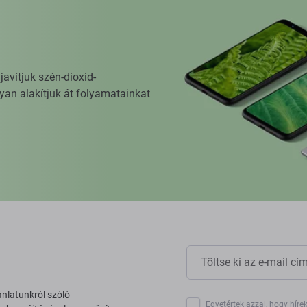
vítjuk szén-dioxid-
yan alakítjuk át folyamatainkat
ánlatunkról szóló
Egyetértek azzal, hogy híre