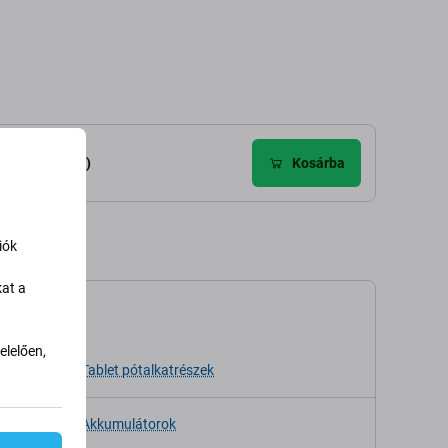
élemények (9)
Kosárba
iók
kat a
káció
lelően,
sa
Tablet pótalkatrészek
Akkumulátorok