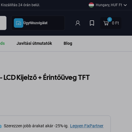
Kiszállítás 24 órán belül.
Hungary, HUF Ft
0
0 Ft
Ügyfélszolgálat
ods
Javítási útmutatók
Blog
 - LCD Kijelző + Érintőüveg TFT
Szerezzen jobb árakat akár -25%-ig.
Legyen FixPartner