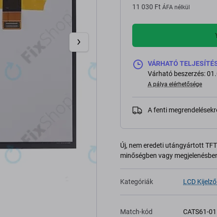
11 030 Ft
ÁFA nélkül
VÁRHATÓ TELJESÍTÉS 5
Várható beszerzés: 01
A pálya elérhetősége
A fenti megrendelésekr
Új, nem eredeti utángyártott TFT 
minőségben vagy megjelenésben
Kategóriák
LCD Kijelző
Match-kód
CATS61-01