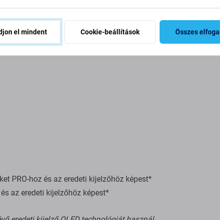
jon el mindent
Cookie-beállítások
Összes elfog
t PRO-hoz és az eredeti kijelzőhöz képest*
s az eredeti kijelzőhöz képest*
vő eredeti kijelző OLED technológiát használ.