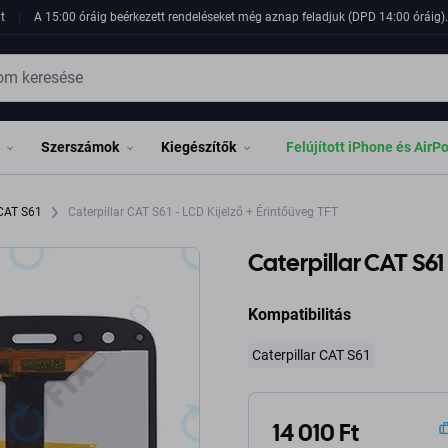
t
A 15:00 óráig beérkezett rendeléseket még aznap feladjuk (DPD 14:00 óráig). 
Szerszámok
Kiegészítők
Felújított iPhone és AirP
 CAT S61
Caterpillar CAT S61 - LCD Kijelző + Érintőüveg TFT
Caterpillar CAT S61
Kompatibilitás
Caterpillar CAT S61
14 010 Ft