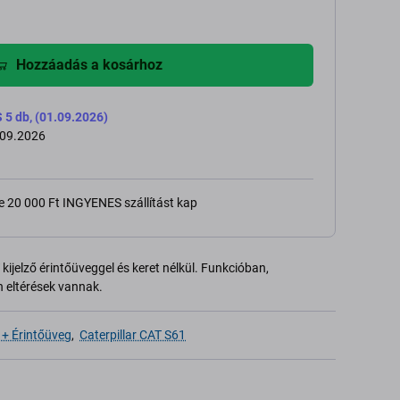
Hozzáadás a kosárhoz
 db, (01.09.2026)
.09.2026
e 20 000 Ft INGYENES szállítást kap
kijelző érintőüveggel és keret nélkül. Funkcióban,
 eltérések vannak.
 + Érintőüveg
,
Caterpillar CAT S61