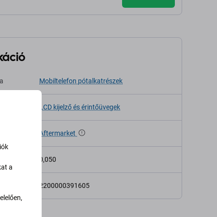
káció
sa
Mobiltelefon pótalkatrészek
LCD kijelző és érintőüvegek
Aftermarket
iók
 (kg)
0,050
kat a
2200000391605
lelően,