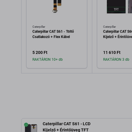
Caterpillar
Caterpillar
Caterpillar CAT S61 - Töltő
Caterpillar CAT S
Csatlakozó + Flex Kábel
Kijelző + Érintőü
5 200 Ft
11 610 Ft
RAKTÁRON 10+ db
RAKTÁRON 3 db
Hozzáadás a kosárhoz
Hozzáadás 
Caterpillar CAT S61 - LCD
Kijelző + Érintőüveg TFT