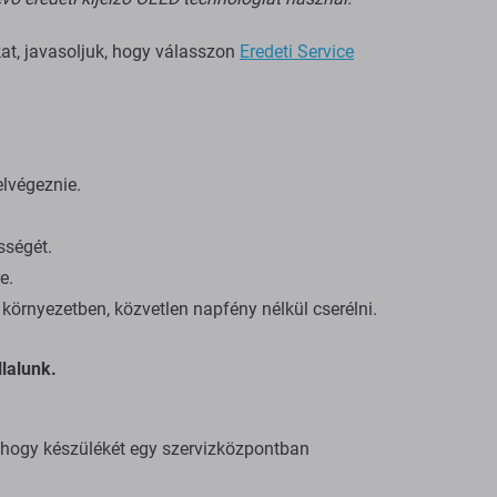
kat, javasoljuk, hogy válasszon
Eredeti Service
elvégeznie.
sségét.
e.
környezetben, közvetlen napfény nélkül cserélni.
lalunk.
, hogy készülékét egy szervizközpontban