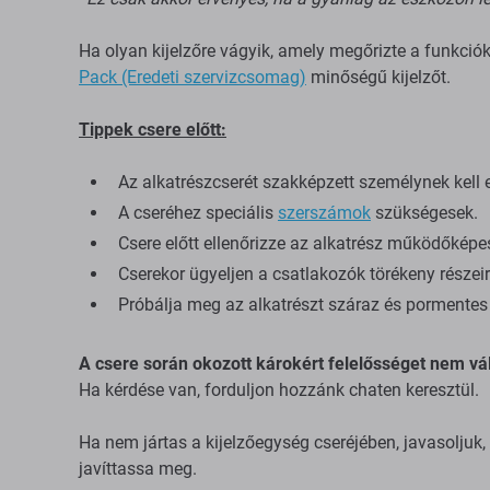
Ha olyan kijelzőre vágyik, amely megőrizte a funkció
Pack (Eredeti szervizcsomag)
minőségű kijelzőt.
Tippek csere előtt:
Az alkatrészcserét szakképzett személynek kell 
A cseréhez speciális
szerszámok
szükségesek.
Csere előtt ellenőrizze az alkatrész működőképe
Cserekor ügyeljen a csatlakozók törékeny részeir
Próbálja meg az alkatrészt száraz és pormentes 
A csere során okozott károkért felelősséget nem vál
Ha kérdése van, forduljon hozzánk chaten keresztül.
Ha nem jártas a kijelzőegység cseréjében, javasoljuk
javíttassa meg.