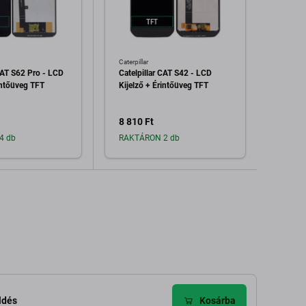
Caterpillar
Caterpil
CAT S62 Pro - LCD
Catelpillar CAT S42 - LCD
Akkum
intőüveg TFT
Kijelző + Érintőüveg TFT
4000m
APP00
8 810 Ft
8 810
4 db
RAKTÁRON 2 db
Raktá
dás a kosárhoz
Hozzáadás a kosárhoz
H
ldés
Kosárba