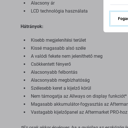
Alacsony ár
LCD technológia használata
Fogad
Hátrányok:
Kisebb megjelenítési terület
Kissé magasabb alsó széle
A valódi fekete nem jeleníthető meg
Csökkentett fényerő
Alacsonyabb felbontás
Alacsonyabb megbízhatóság
Szélesebb keret a kijelző körül
Nem támogatja az Allways on display funkciót*
Magasabb akkumulátor-fogyasztás az Aftermarke
Vastagabb kijelzőpanel az Aftermarket PRO-hoz é
*Ez csak akkor érvényes, ha a gyárilag az eszközön lé