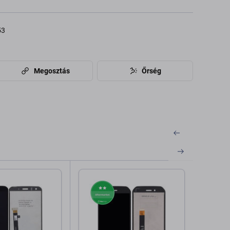
53
Megosztás
Őrség