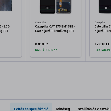
Caterpillar
Caterpillar
60 - LCD
Caterpillar CAT S75 BM1S1B -
Caterpillar 
veg TFT
LCD Kijelző + Érintőüveg TFT
Kijelző + Ér
8 810 Ft
12 810 Ft
RAKTÁRON 5 db
RAKTÁRON 
a kosárhoz
Hozzáadás a kosárhoz
Hozzáa
Leírás és specifikáció
Minőség
Szállítás és visszakü