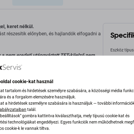
el, keret nélkül.
Specifi
t részesítik előnyben, és hajlandók elfogadni a
Eszköz típu
y a nem eredeti utángyártott TFT-kijelző nem
.
Kategória
oldal cookie-kat használ
Eredetiség
zés gyártója.
kat tartalom és hirdetések személyre szabására, a közösségi média funkc
sára és a forgalom elemzésére használjuk.
Nettó tömeg
térések vannak.
kat a hirdetések személyre szabására is használjuk — további információ
abályzataiban
talál.
EAN
eti gyártó kijelzőjéhez viszonyítva.
beállítások" gombra kattintva kiválaszthatja, mely típusú cookie-kat és
ési technológiákat engedélyezi. Egyes funkciók nem működhetnek megfe
s cookie-k le vannak tiltva.