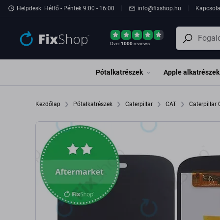
Ugrás az oldal fő részéhez
Helpdesk: Hétfő - Péntek 9:00 - 16:00
info@fixshop.hu
Kapcsola
Over
1000
reviews
Pótalkatrészek
Apple alkatrészek
Kezdőlap
Pótalkatrészek
Caterpillar
CAT
Caterpillar