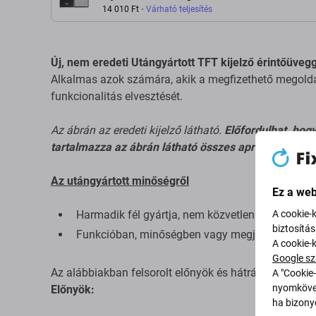
14 010 Ft
Várható teljesítés
Új, nem eredeti Utángyártott TFT kijelző érintőüvegg
Alkalmas azok számára, akik a megfizethető megoldás
funkcionalitás elvesztését.
Az ábrán az eredeti kijelző látható.
Előfordulhat, hog
tartalmazza az ábrán látható összes apró alkatrészt
Az utángyártott minőségről
Ez a web
Harmadik fél gyártja, nem közvetlenül a berende
A cookie-
biztosítá
Funkcióban, minőségben vagy megjelenésben el
A cookie-
Google sz
Az alábbiakban felsorolt ​​előnyök és hátrányok az ered
A "Cookie-
nyomkövet
Előnyök:
ha bizonyo