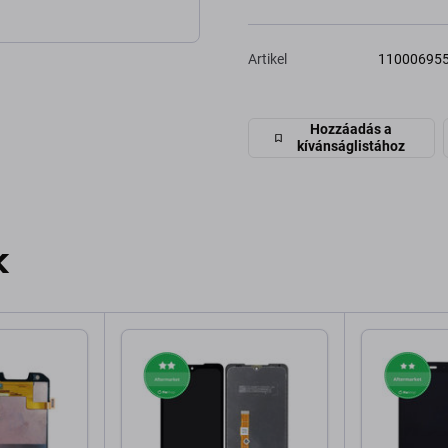
Artikel
11000695
Hozzáadás a
kívánságlistához
k