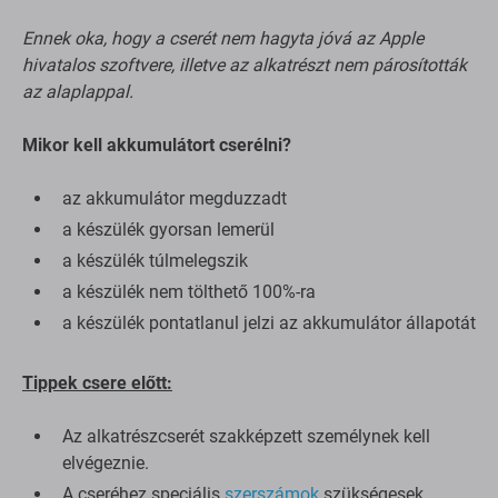
Ennek oka, hogy a cserét nem hagyta jóvá az Apple
hivatalos szoftvere, illetve az alkatrészt nem párosították
az alaplappal.
Mikor kell akkumulátort cserélni?
az akkumulátor megduzzadt
a készülék gyorsan lemerül
a készülék túlmelegszik
a készülék nem tölthető 100%-ra
a készülék pontatlanul jelzi az akkumulátor állapotát
Tippek csere előtt:
Az alkatrészcserét szakképzett személynek kell
elvégeznie.
A cseréhez speciális
szerszámok
szükségesek.