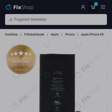
Ugrás az oldal fő részéhez
0
Kezdőlap
Pótalkatrészek
Apple
iPhone
Apple iPhone XR