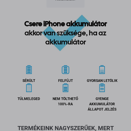
Csere iPhone akkumulátor
akkor van szüksége, ha az
akkumulátor
SÉRÜLT
FELFÚJT
GYORSAN LETÖLIK
TÚLMELEGED
NEM TÖLTHETŐ
GYENGE
100%-RA
AKKUMULÁTOR
ÁLLAPOT JELZÉS
TERMÉKEINK NAGYSZERŰEK, MERT