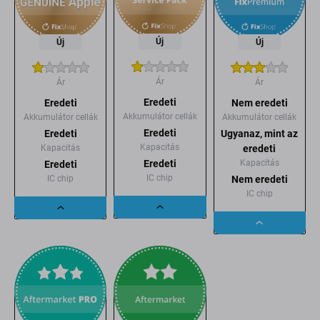
Új
Új
Új
Ár
Ár
Ár
Eredeti
Eredeti
Nem eredeti
Akkumulátor cellák
Akkumulátor cellák
Akkumulátor cellák
Eredeti
Eredeti
Ugyanaz, mint az
Kapacitás
Kapacitás
eredeti
Kapacitás
Eredeti
Eredeti
IC chip
IC chip
Nem eredeti
IC chip
Dropdown
Dropdown
Dropdown
button
button
button