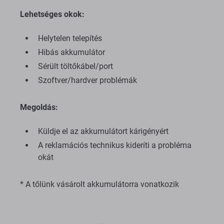
Lehetséges okok:
Helytelen telepítés
Hibás akkumulátor
Sérült töltőkábel/port
Szoftver/hardver problémák
Megoldás:
Küldje el az akkumulátort kárigényért
A reklamációs technikus kideríti a probléma
okát
* A tőlünk vásárolt akkumulátorra vonatkozik