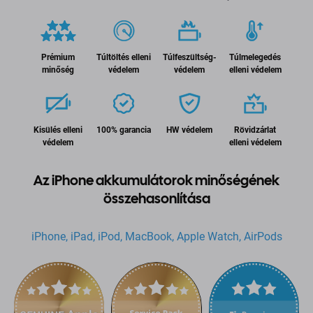
Prémium
Túltöltés elleni
Túlfeszültség-
Túlmelegedés
minőség
védelem
védelem
elleni védelem
Kisülés elleni
100% garancia
HW védelem
Rövidzárlat
védelem
elleni védelem
Az iPhone akkumulátorok minőségének
összehasonlítása
iPhone, iPad, iPod, MacBook, Apple Watch, AirPods