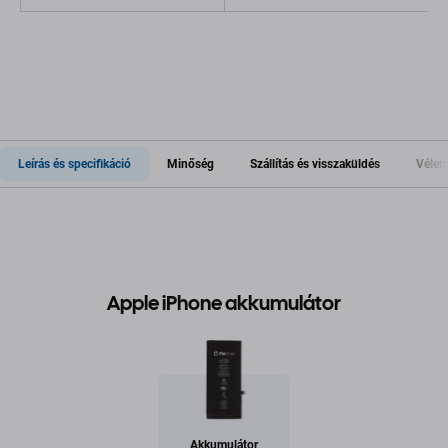
Leírás és specifikáció
Minőség
Szállítás és visszaküldés
Vélem
Apple iPhone akkumulátor
Akkumulátor