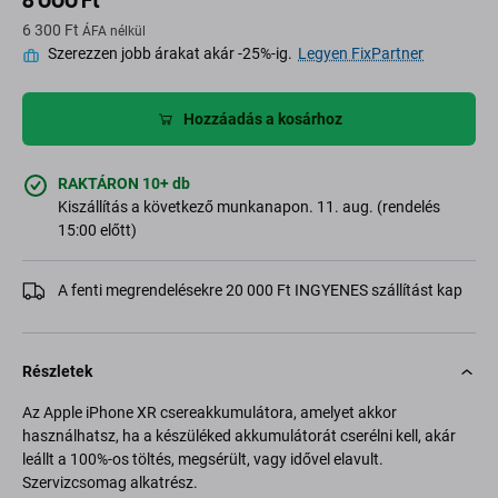
8 000 Ft
6 300 Ft
ÁFA nélkül
Szerezzen jobb árakat akár -25%-ig.
Legyen FixPartner
Hozzáadás a kosárhoz
RAKTÁRON 10+ db
Kiszállítás a következő munkanapon. 11. aug. (rendelés
15:00 előtt)
A fenti megrendelésekre 20 000 Ft INGYENES szállítást kap
Részletek
Az Apple iPhone XR csereakkumulátora, amelyet akkor
használhatsz, ha a készüléked akkumulátorát cserélni kell, akár
leállt a 100%-os töltés, megsérült, vagy idővel elavult.
Szervizcsomag alkatrész.