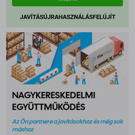
JAVÍTÁS
ÚJRAHASZNÁLÁS
FELÚJÍT
NAGYKERESKEDELMI
EGYÜTTMŰKÖDÉS
Az Ön partnere a javításokhoz és még sok
máshoz