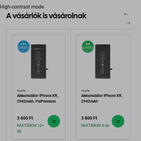
High-contrast mode
A vásárlók is vásárolnak
Apple
Apple
Akkumulátor iPhone XR,
Akkumulátor iPhone XR,
2942mAh, FixPremium
2942mAh
3 600 Ft
3 800 Ft
RAKTÁRON 10+
RAKTÁRON 4 db
db