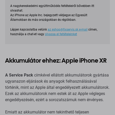
A nagykereskedelmi együttműködés feltételeiről bővebben itt
olvashat.
Az iPhone az Apple Inc. bejegyzett védjegye az Egyesült
Államokban és más országokban és régiókban.
Lépjen kapcsolatba velünk
az
eshop@fixservis.sk
e-mail
címen,
használja a chat-et vagy
olvassa el feltételeinket
Akkumulátor ehhez: Apple iPhone XR
A Service Pack
címkével ellátott akkumulátorok gyártása
ugyanazon eljárások és anyagok felhasználásával
történik, mint az Apple által engedélyezett akkumulátorok.
Ezek az akkumulátorok nem estek át az Apple végleges
engedélyezésén, ezért a sorozatszámuk nem érvényes.
Emiatt az akkumulátor nem tekinthető teljesen