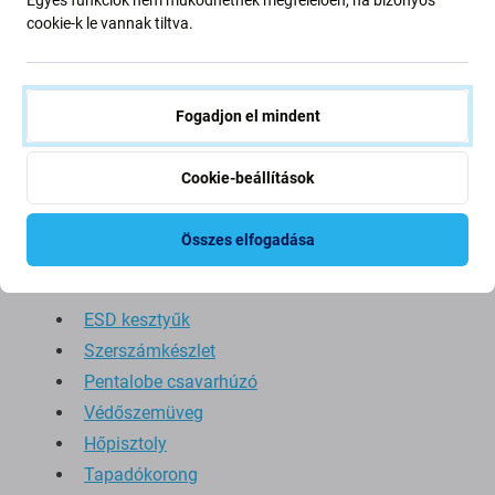
cookie-k le vannak tiltva.
Akkumulátorcsere
Az akkumulátor cseréjekor ne feledkezzen meg a
Fogadjon el mindent
következőkről:
Az akkumulátor
Cookie-beállítások
Akkumulátor ragasztó
Összes elfogadása
Ajánlott felhasználás:
ESD kesztyűk
Szerszámkészlet
Pentalobe csavarhúzó
Védőszemüveg
Hőpisztoly
Tapadókorong