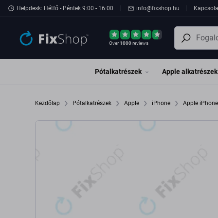
Ugrás az oldal fő részéhez
Helpdesk: Hétfő - Péntek 9:00 - 16:00
info@fixshop.hu
Kapcsola
Over
1000
reviews
Pótalkatrészek
Apple alkatrészek
Kezdőlap
Pótalkatrészek
Apple
iPhone
Apple iPhon