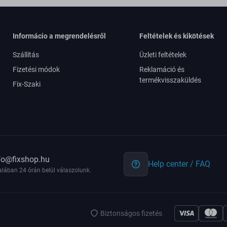
Informácio a megrendelésről
Feltételek és kikötések
Szállítás
Üzleti feltételek
Fizetési módok
Reklamáció és
termékvisszaküldés
Fix-Szaki
fo@fixshop.hu
Help center / FAQ
alában 24 órán belül válaszolunk.
Biztonságos fizetés