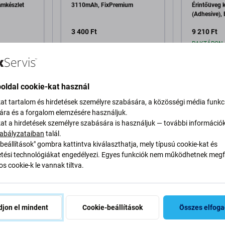
ámkészlet
3110mAh, FixPremium
Érintőüveg k
(Adhesive), 
Szerszámok
3 400 Ft
9 210 Ft
RAKTÁRON 
a kosárhoz
Hozzáadás a kosárhoz
Hozzáa
oldal cookie-kat használ
kat tartalom és hirdetések személyre szabására, a közösségi média funkc
sára és a forgalom elemzésére használjuk.
kat a hirdetések személyre szabására is használjuk — további információ
abályzataiban
talál.
beállítások" gombra kattintva kiválaszthatja, mely típusú cookie-kat és
ési technológiákat engedélyezi. Egyes funkciók nem működhetnek megfe
Leírás és specifikáció
Minőség
Szállítás és 
s cookie-k le vannak tiltva.
jon el mindent
Cookie-beállítások
Összes elfog