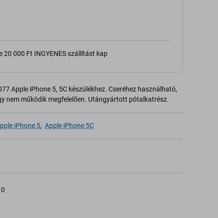
e 20 000 Ft INGYENES szállítást kap
077 Apple iPhone 5, 5C készülékhez. Cseréhez használható,
vagy nem működik megfelelően. Utángyártott pótalkatrész.
pple iPhone 5
,
Apple iPhone 5C
10