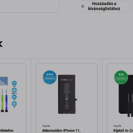
Hozzáadás a
kívánságlistához
k
Apple
Apple
ltelefon
Akkumulátor iPhone 11,
Kijelző In-C