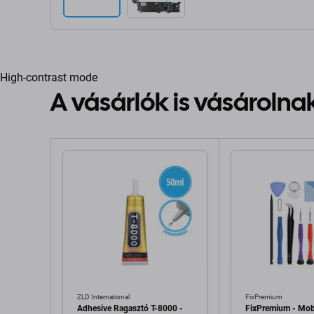
High-contrast mode
A vásárlók is vásárolna
ZLD International
FixPremium
Adhesive Ragasztó T-8000 -
FixPremium - Mobi