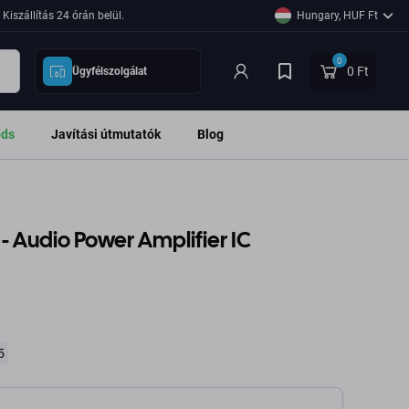
Kiszállítás 24 órán belül.
Hungary, HUF Ft
0
0 Ft
Ügyfélszolgálat
ods
Javítási útmutatók
Blog
 - Audio Power Amplifier IC
5