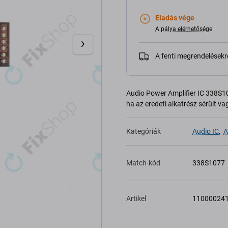
Eladás vége
A pálya elérhetősége
A fenti megrendelésekr
Audio Power Amplifier IC 338S1
ha az eredeti alkatrész sérült 
Kategóriák
Audio IC
,
A
Match-kód
338S1077
Artikel
11000024