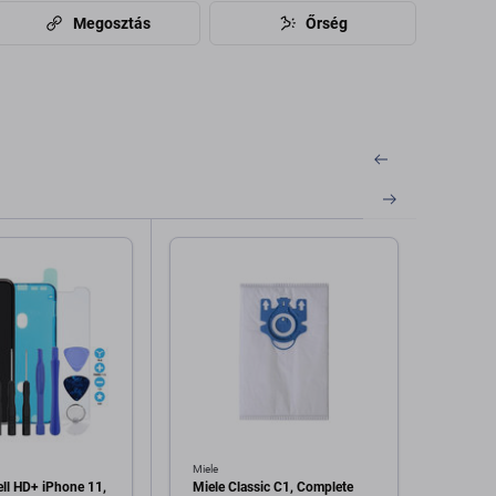
Megosztás
Őrség
Miele
FixPre
ell HD+ iPhone 11,
Miele Classic C1, Complete
FixPr