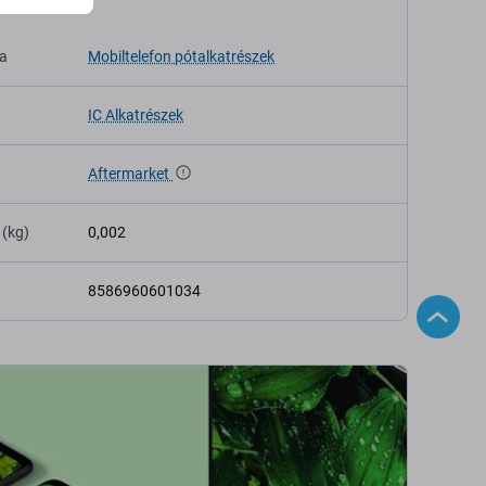
káció
sa
Mobiltelefon pótalkatrészek
IC Alkatrészek
Aftermarket
 (kg)
0,002
8586960601034