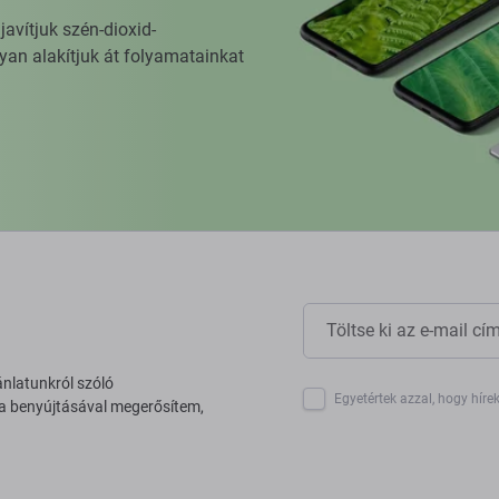
vítjuk szén-dioxid-
yan alakítjuk át folyamatainkat
ánlatunkról szóló
Egyetértek azzal, hogy híre
 a benyújtásával megerősítem,