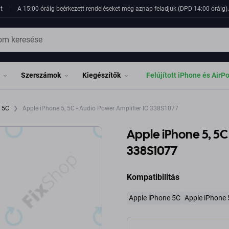
t
A 15:00 óráig beérkezett rendeléseket még aznap feladjuk (DPD 14:00 óráig). 
Szerszámok
Kiegészítők
Felújított iPhone és AirP
e 5C
Apple iPhone 5, 5C - Audio Power Amplifier IC 338S1077
Apple iPhone 5, 5C
338S1077
Kompatibilitás
Apple iPhone 5C
Apple iPhone 