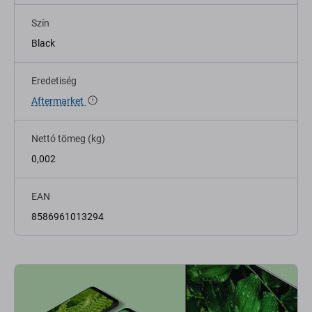
Szín
Black
Eredetiség
Aftermarket
Nettó tömeg (kg)
0,002
EAN
8586961013294