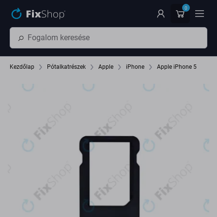
Ugrás az oldal fő részéhez
0
Kezdőlap
Pótalkatrészek
Apple
iPhone
Apple iPhone 5