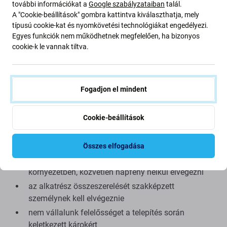
további információkat a
Google szabályzataiban
talál.
megtudni a minőségről, olvassa el blogunkat, ahol
A "Cookie-beállítások" gombra kattintva kiválaszthatja, mely
részletesebben is foglalkozunk a minőséggel.
típusú cookie-kat és nyomkövetési technológiákat engedélyezi.
Egyes funkciók nem működhetnek megfelelően, ha bizonyos
Összeszerelés és tippek:
cookie-k le vannak tiltva.
az összeszereléshez vagy szétszereléshez speciális
szerszámok szükségesek, amelyek megtalálhatók a
Fogadjon el mindent
kínálatunkban
Összeszereléskor ügyeljen a csatlakozók törékeny
Cookie-beállítások
részeire
az alkatrész működőképességének tesztelése az
összeszerelés előtt
Összes elfogadása
próbálja meg a javításokat száraz, pormentes
környezetben, közvetlen napfény nélkül elvégezni
az alkatrész összeszerelését szakképzett
személynek kell elvégeznie
nem vállalunk felelősséget a telepítés során
keletkezett károkért