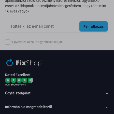
ajánlatunkról szóló kedvezményekről és hírekről. Ugyanakkor
ennek az űrlapnak a benyújtásával megerősítem, hogy több mint
16 éves vagyok
Feliratkozás
Egyetértek azzal, hogy híreket kapjak
Rated Excellent
Over
1000
reviews
Ügyfélszolgálat
Informácio a megrendelésről