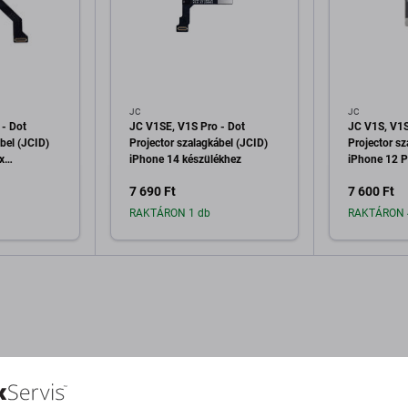
JC
JC
 - Dot
JC V1SE, V1S Pro - Dot
JC V1S, V1S
bel (JCID)
Projector szalagkábel (JCID)
Projector sz
x
iPhone 14 készülékhez
iPhone 12 
készülékhez
7 690 Ft
7 600 Ft
RAKTÁRON 1 db
RAKTÁRON 
a kosárhoz
Hozzáadás a kosárhoz
Hozzáa