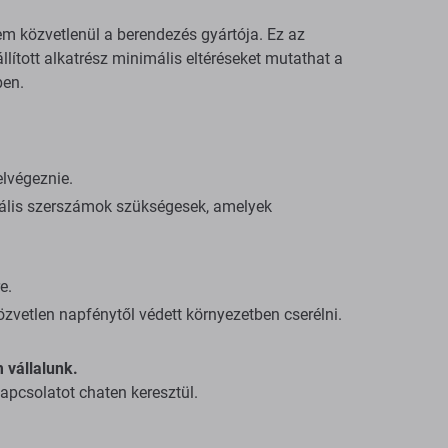
em közvetlenül a berendezés gyártója. Ez az
llított alkatrész minimális eltéréseket mutathat a
ben.
elvégeznie.
iális szerszámok szükségesek, amelyek
e.
özvetlen napfénytől védett környezetben cserélni.
 vállalunk.
kapcsolatot chaten keresztül.