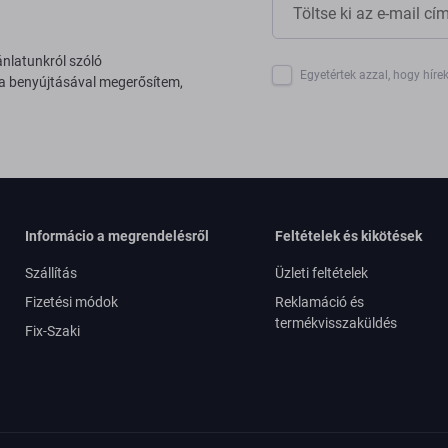
ánlatunkról szóló
Egyetértek azzal, hogy híre
 a benyújtásával megerősítem,
Informácio a megrendelésről
Feltételek és kikötések
Szállítás
Üzleti feltételek
Fizetési módok
Reklamáció és
termékvisszaküldés
Fix-Szaki