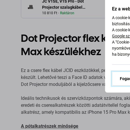
JC V1SE, V1S Pro - Dot
Projector szalagkábel
Ez a web
(JCID) iPhone 15 Pro Max
10 810 Ft
Raktáron
A cookie-
készülékhez
biztosítá
A cookie-
Dot Projector flex kábel
Google sz
A "Cookie-
Max készülékhez
nyomkövet
ha bizonyo
Ez a csere flex kábel JCID eszközökkel, például JC V
készült. Lehetővé teszi a Face ID adatok visszaállítás
Fogad
Dot Projector moduljából a kijelzőcsere vagy a Face I
Ideális technikusok és szervizközpontok számára, akik
eredeti és cserealkatrészek közötti adatátvitellel fog
alkatrész, amely kompatibilis az iPhone 15 Pro Max k
A pótalkatrészek minősége