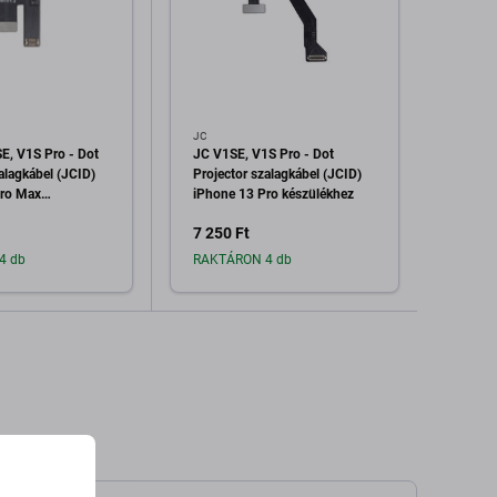
JC
JC
E, V1S Pro - Dot
JC V1SE, V1S Pro - Dot
JC V1
alagkábel (JCID)
Projector szalagkábel (JCID)
Projec
Pro Max
iPhone 13 Pro készülékhez
iPhon
készü
7 250 Ft
9 450
4 db
RAKTÁRON 4 db
Raktá
dás a kosárhoz
Hozzáadás a kosárhoz
H