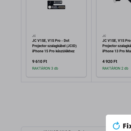
JC
JC
JC V1SE, V1S Pro - Dot
JC V1SE, V1S Pro
Projector szalagkábel (JCID)
Projector szalagká
iPhone 15 Pro készülékhez
iPhone 13 Pro Ma
készülékhez
9 610 Ft
4 920 Ft
RAKTÁRON 3 db
RAKTÁRON 2 db
Hozzáadás a kosárhoz
Hozzáadás 