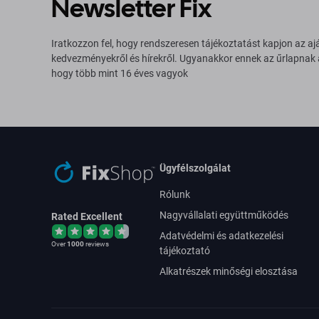
Newsletter Fix
Iratkozzon fel, hogy rendszeresen tájékoztatást kapjon az aj
kedvezményekről és hírekről. Ugyanakkor ennek az űrlapnak
hogy több mint 16 éves vagyok
Ügyfélszolgálat
Rólunk
Nagyvállalati együttműködés
Rated Excellent
Adatvédelmi és adatkezelési
Over
1000
reviews
tájékoztató
Alkatrészek minőségi elosztása