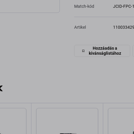
Match-kód
JCID-FPC-
Artikel
11003342
Hozzáadás a
kívánságlistához
k