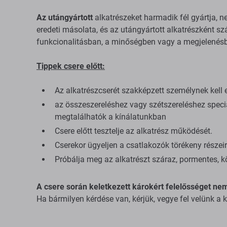
Az utángyártott
alkatrészeket harmadik fél gyártja, n
eredeti másolata, és az utángyártott alkatrészként szá
funkcionalitásban, a minőségben vagy a megjelenés
Tippek csere előtt:
Az alkatrészcserét szakképzett személynek kell 
az összeszereléshez vagy szétszereléshez spec
megtalálhatók a kínálatunkban
Csere előtt tesztelje az alkatrész működését.
Cserekor ügyeljen a csatlakozók törékeny részeir
Próbálja meg az alkatrészt száraz, pormentes, k
A csere során keletkezett károkért felelősséget nem
Ha bármilyen kérdése van, kérjük, vegye fel velünk a 