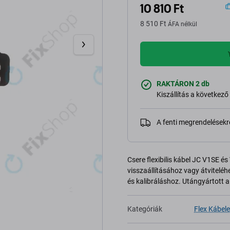
10 810 Ft
8 510 Ft
ÁFA nélkül
RAKTÁRON 2 db
Kiszállítás a következ
A fenti megrendelésekr
Csere flexibilis kábel JC V1SE é
visszaállításához vagy átviteléh
és kalibráláshoz. Utángyártott a
Kategóriák
Flex Kábele