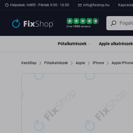
Ugrás az oldal fő részéhez
Helpdesk: Hétfő - Péntek 9:00 - 16:00
info@fixshop.hu
Kapcsola
Over
1000
reviews
Pótalkatrészek
Apple alkatrészek
Kezdőlap
Pótalkatrészek
Apple
iPhone
Apple iPhon