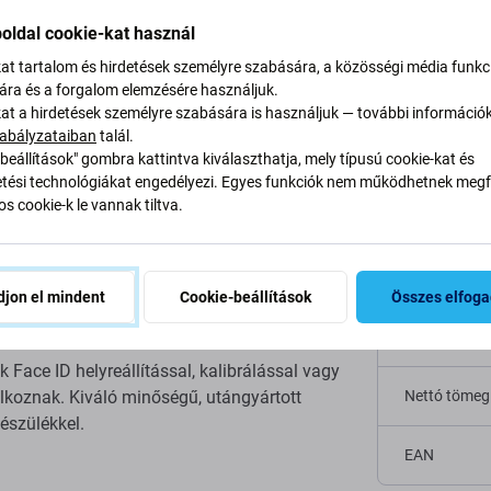
Leírás és specifikáció
Minőség
Szállítás és visszakü
oldal cookie-kat használ
kat tartalom és hirdetések személyre szabására, a közösségi média funkc
sára és a forgalom elemzésére használjuk.
kat a hirdetések személyre szabására is használjuk — további információ
 (JCID) iPhone 15 Pro
abályzataiban
talál.
Specifi
beállítások" gombra kattintva kiválaszthatja, mely típusú cookie-kat és
ési technológiákat engedélyezi. Egyes funkciók nem működhetnek megfe
s cookie-k le vannak tiltva.
Eszköz típu
1SE és V1S Pro készülékekkel való használatra
Kategória
át vagy átvitelét az iPhone 15 Pro Max eredeti
jon el mindent
Cookie-beállítások
Összes elfog
D javítása után.
Eredetiség
 Face ID helyreállítással, kalibrálással vagy
lalkoznak. Kiváló minőségű, utángyártott
Nettó tömeg
észülékkel.
EAN