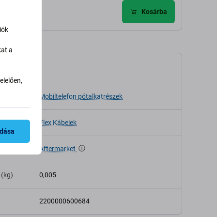
ldés
Kosárba
iók
kat a
káció
lelően,
sa
Mobiltelefon pótalkatrészek
Flex Kábelek
adása
Aftermarket
 (kg)
0,005
2200000600684