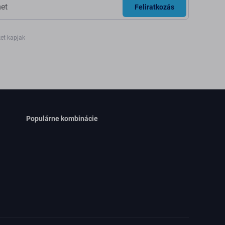
Feliratkozás
ket kapjak
Populárne kombinácie