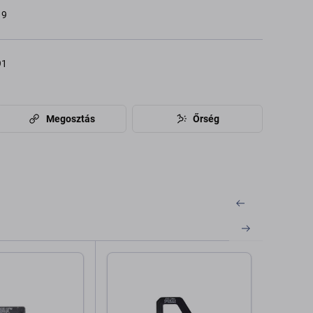
19
91
Megosztás
Őrség