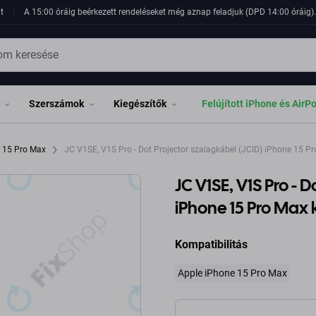
t
A 15:00 óráig beérkezett rendeléseket még aznap feladjuk (DPD 14:00 óráig). 
Szerszámok
Kiegészítők
Felújított iPhone és AirP
e 15 Pro Max
JC V1SE, V1S Pro - Dot Projector szalagkábel (JCID) iPhone 15 P
JC V1SE, V1S Pro - 
iPhone 15 Pro Max
Kompatibilitás
Apple iPhone 15 Pro Max