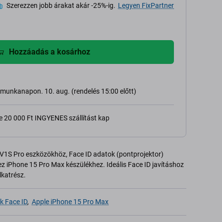
Szerezzen jobb árakat akár -25%-ig.
Legyen FixPartner
Hozzáadás a kosárhoz
ő munkanapon. 10. aug. (rendelés 15:00 előtt)
e 20 000 Ft INGYENES szállítást kap
s V1S Pro eszközökhöz, Face ID adatok (pontprojektor)
ez iPhone 15 Pro Max készülékhez. Ideális Face ID javításhoz
lkatrész.
k Face ID
,
Apple iPhone 15 Pro Max