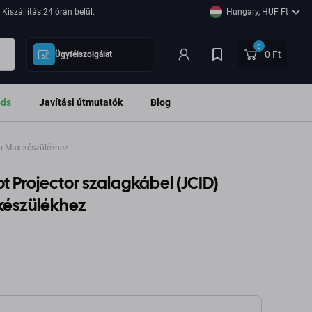
Kiszállítás 24 órán belül.
Hungary, HUF Ft
0
0 Ft
Ügyfélszolgálat
ods
Javítási útmutatók
Blog
ro Max készülékhez
Dot Projector szalagkábel (JCID)
 készülékhez